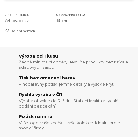
Číslo produktu:
0299N/PES161-2
Velikost obrázku:
15 cm
Do oblíbených
Výroba od 1 kusu
Žádné minimální odběry. Testujte produkty bez rizika a
skladových zásob.
Tisk bez omezení barev
Plnobarevný potisk, jemné detaily a vysoké krytí.
Rychlá výroba v ČR
Výroba obvykle do 3–5 dní. Stabilní kvalita a rychlé
dodání bez čekání.
Potisk na míru
Vaše logo, vaše značka, vaše kolekce. Ideální pro e-
shopy i firmy.