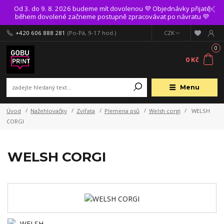
Od 3. do 9. 8. 2026 budeme mít dovolenou 💜 Objednávky přijaté
během dovolené začneme postupně zpracovávat po návratu 💜
+420 606 888 281
(Po-Pá, 9-17 hod.)
CZK
0
0 Kč
Menu
Úvod
Nažehlovačky
Zvířata
Plemena psů
Welsh corgi
WELSH
CORGI
WELSH CORGI