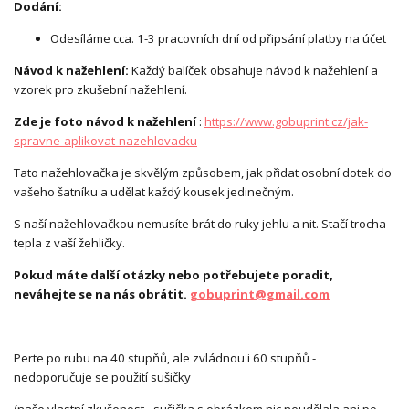
Dodání:
Odesíláme cca. 1-3 pracovních dní od připsání platby na účet
Návod k nažehlení:
Každý balíček obsahuje návod k nažehlení a
vzorek pro zkušební nažehlení.
Zde je foto návod k nažehlení
:
https://www.gobuprint.cz/jak-
spravne-aplikovat-nazehlovacku
Tato nažehlovačka je skvělým způsobem, jak přidat osobní dotek do
vašeho šatníku a udělat každý kousek jedinečným.
S naší nažehlovačkou nemusíte brát do ruky jehlu a nit. Stačí trocha
tepla z vaší žehličky.
Pokud máte další otázky nebo potřebujete poradit,
neváhejte se na nás obrátit.
gobuprint@gmail.com
Perte po rubu na 40 stupňů, ale zvládnou i 60 stupňů -
nedoporučuje se použití sušičky