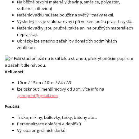
Na běžné textilní materiály (bavlna, směsice, polyester,
softshell, riflovina)
Nažehlovačku můžete použít na světlý i tmavý textil.
Výsledný tisk je stálobarevný i při velkém počtu pracích cyklů.
Nažehlovačky jsou pružné, takže ani na pružných materiálech
nepraskají.
Obrázky lze snadno zažehlit v domácích podmínkách
žehličkou.
Folii stačí přiložit na textil bílou stranou, překrýt pečícím papírem
a zažehlit dle návodu.
Velikosti:
10cm / 15cm / 20cm / A4 / A3
lze tisknout i menší motivy od 3cm, více info na
gobuprint@gmail.com
Použití:
Trička, mikiny, kšiltovky, tašky, batohy atd...
Personalizace oblečení a doplňků
Výroba originálních dárků