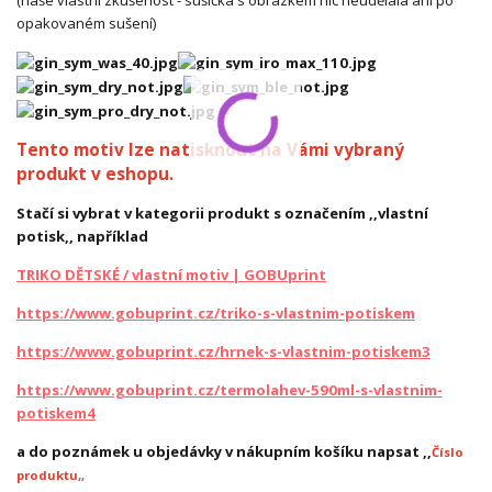
(naše vlastní zkušenost - sušička s obrázkem nic neudělala ani po
opakovaném sušení)
Tento motiv lze natisknout na Vámi vybraný
produkt v eshopu.
Stačí si vybrat v kategorii produkt s označením ,,vlastní
potisk,, například
TRIKO DĚTSKÉ / vlastní motiv | GOBUprint
https://www.gobuprint.cz/triko-s-vlastnim-potiskem
https://www.gobuprint.cz/hrnek-s-vlastnim-potiskem3
https://www.gobuprint.cz/termolahev-590ml-s-vlastnim-
potiskem4
a do poznámek u objedávky v nákupním košíku napsat ,,
Číslo
produktu
,,