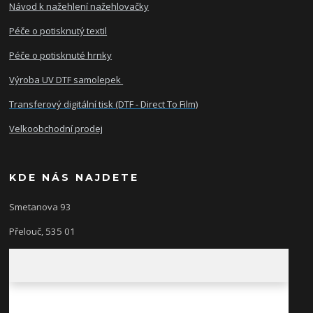
Návod k nažehlení nažehlovačky
Péče o potisknutý textil
Péče o potisknuté hrnky
Výroba UV DTF samolepek
Transferový digitální tisk (DTF - Direct To Film)
Velkoobchodní prodej
KDE NÁS NAJDETE
Smetanova 93
Přelouč, 535 01