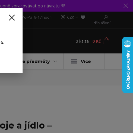
upně zpracovávat po návratu 💜
606 888 281
(Po-Pá, 9-17 hod.)
CZK
Přihlášení
0
ks
za
0 Kč
t
6.
Dárkové předměty
Více
e a jídlo –