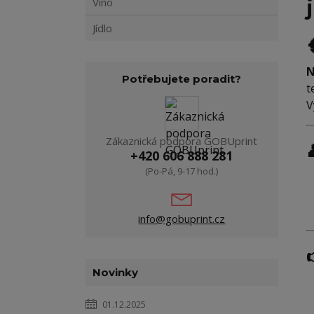
Víno
Jídlo

N
Potřebujete poradit?
t
V
Zákaznická podpora GOBUprint
+420 606 888 281
(Po-Pá, 9-17 hod.)
info@gobuprint.cz
Novinky
01.12.2025