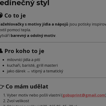
jedinečný styl
 Co to je
ažehlovačky s motivy jídla a nápojů
jsou potisky inspiro
extil pomocí tepla.
ytváří
barevný a odolný motiv
.
👤 Pro koho to je
milovníci jídla a pití
kuchaři, baristé, grill masteri
jako dárek → vtipný a tematický
👉 Co mám udělat
Vyber motiv nebo pošli vlastní (
gobuprint@gmail.com
Zvol velikost