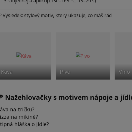
Objednej a aplikuj (130–165 °C, 15–20 s)
 Výsledek: stylový motiv, který ukazuje, co máš rád
Káva
Pivo
Víno
🍕 Nažehlovačky s motivem nápoje a jídlo
áva na tričku?
izza na mikině?
tipná hláška o jídle?