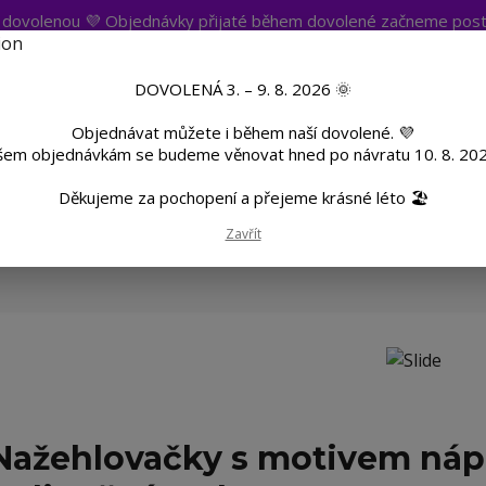
t dovolenou 💜 Objednávky přijaté během dovolené začneme post
atba
Více
Nevíte si rady? Zavolejte.
+420 
DOVOLENÁ 3. – 9. 8. 2026 🌞
Objednávat můžete i během naší dovolené. 💜
Hleda
šem objednávkám se budeme věnovat hned po návratu 10. 8. 202
Děkujeme za pochopení a přejeme krásné léto 🏖️
TF
Potisk textilu
Hrnky a sklenice
Zavřít
Nažehlovačky s motivem nápoj