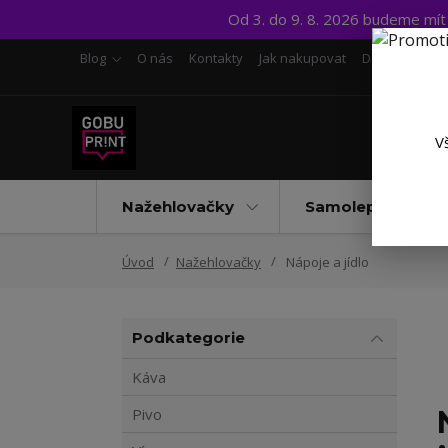
Od 3. do 9. 8. 2026 budeme mí
Blog
O nás
Kontakty
Jak nakupovat
Doprava a pl
V
Nažehlovačky
Samolepky UV D
Úvod
Nažehlovačky
Nápoje a jídlo
Podkategorie
Káva
Pivo