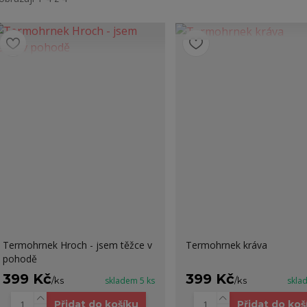
Termohrnek Hroch - jsem těžce v
Termohrnek kráva
pohodě
399 Kč
399 Kč
/
ks
skladem 5 ks
/
ks
skla
Přidat do košíku
Přidat do koš