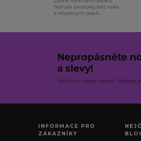
Žádné minimální odběry.
Testujte produkty bez rizika
a skladových zásob.
Nepropásněte no
a slevy!
Můžete se kdykoli odhlásit. Zasíláme j
INFORMACE PRO
NEJ
ZÁKAZNÍKY
BLO