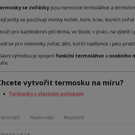
ermosky se zvířátky
jsou nerezové termoláhve a termohrn
ejčastěji se používají motivy koček, koní, krav, lesních zvířa
louží pro každodenní pití doma, ve škole, v práci, na výletě i 
odí se pro milovníky zvířat, děti, kočičí nadšence i jako prakt
lavní výhodou je spojení
funkční termoláhve
a
osobního 
víře.
Chcete vytvořit termosku na míru?
Termosky s vlastním potiskem
ejnovější
Nejlevnější
Nejdražší
obrazuji 1-4 z 4