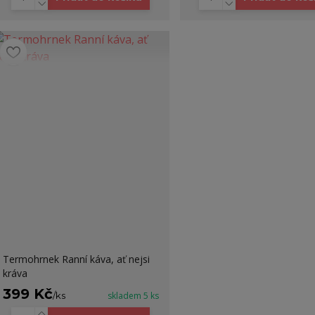
Termohrnek Ranní káva, ať nejsi
kráva
399 Kč
/
ks
skladem 5 ks