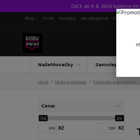
Od 3. do 9. 8. 2026 budeme mí
Blog
O nás
Kontakty
Jak nakupovat
Doprava a pl
V
Nažehlovačky
Samolepky UV D
Úvod
Hrnky a sklenice
Termosky a termohrnky 
Cena:
Od
Do
Kč
Kč