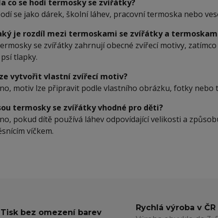
a co se hodí termosky se zvířátky?
odí se jako dárek, školní láhev, pracovní termoska nebo ves
aký je rozdíl mezi termoskami se zvířátky a termoskam
ermosky se zvířátky zahrnují obecné zvířecí motivy, zatímco
 psí tlapky.
ze vytvořit vlastní zvířecí motiv?
no, motiv lze připravit podle vlastního obrázku, fotky nebo 
sou termosky se zvířátky vhodné pro děti?
no, pokud dítě používá láhev odpovídající velikosti a způso
ěsnícím víčkem.
Rychlá výroba v ČR
Tisk bez omezení barev