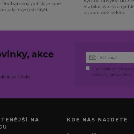
Výroba obvykle do 3–5
Plnobarevný potisk, jemné
Stabilní kvalita a rychl
detaily a vysoké krytí.
dodání bez čekání.
vinky, akce
Souhlasím se
zpracová
rozesílky newsletteru.
ednou za 14 dní.
ČTENĚJŠÍ NA
KDE NÁS NAJDETE
GU