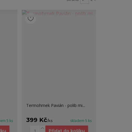
Termohrnek Pavián - polib mi...
399 Kč
dem 5 ks
/
ks
skladem 5 ks
íku
Přidat do košíku