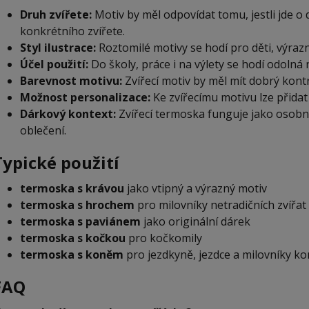
Druh zvířete:
Motiv by měl odpovídat tomu, jestli jde o
konkrétního zvířete.
Styl ilustrace:
Roztomilé motivy se hodí pro děti, výraz
Účel použití:
Do školy, práce i na výlety se hodí odoln
Barevnost motivu:
Zvířecí motiv by měl mít dobrý kontr
Možnost personalizace:
Ke zvířecímu motivu lze přidat 
Dárkový kontext:
Zvířecí termoska funguje jako osobní
oblečení.
Typické použití
termoska s krávou
jako vtipný a výrazný motiv
termoska s hrochem
pro milovníky netradičních zvířat
termoska s paviánem
jako originální dárek
termoska s kočkou
pro kočkomily
termoska s koněm
pro jezdkyně, jezdce a milovníky ko
FAQ