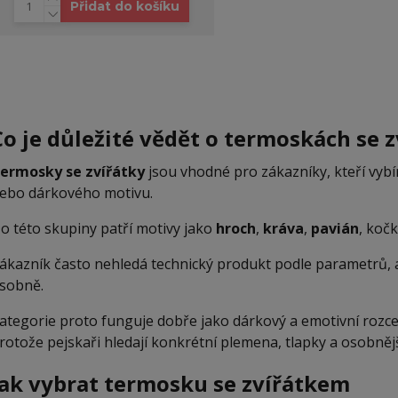
Přidat do košíku
Co je důležité vědět o termoskách se z
ermosky se zvířátky
jsou vhodné pro zákazníky, kteří vybír
ebo dárkového motivu.
o této skupiny patří motivy jako
hroch
,
kráva
,
pavián
, kočk
ákazník často nehledá technický produkt podle parametrů, 
sobně.
ategorie proto funguje dobře jako dárkový a emotivní rozces
rotože pejskaři hledají konkrétní plemena, tlapky a osobnějš
Jak vybrat termosku se zvířátkem