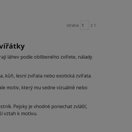
strana
z 1
vířátky
ají láhev podle oblíbeného zvířete, nálady
a, kůň, lesní zvířata nebo exotická zvířata.
ale motiv, který mu sedne vizuálně nebo
tník. Pejsky je vhodné ponechat zvlášť,
í vztah k motivu.