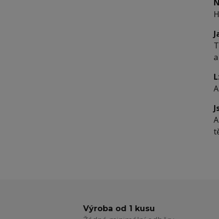
N
H
J
T
a
L
A
J
A
t
Výroba od 1 kusu