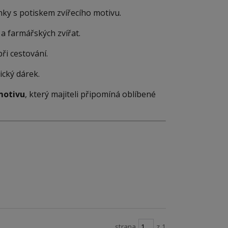
ky s potiskem zvířecího motivu.
t a farmářských zvířat.
při cestování.
ický dárek.
motivu
, který majiteli připomíná oblíbené
strana
z 1