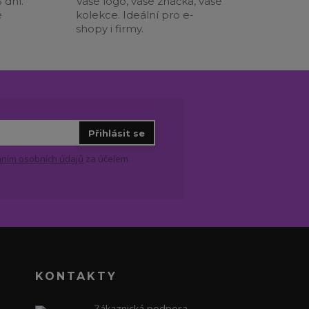
 dní.
Vaše logo, vaše značka, vaše
é
kolekce. Ideální pro e-
shopy i firmy.
Přihlásit se
ním osobních údajů
za účelem
KONTAKTY
Zákaznická podpora