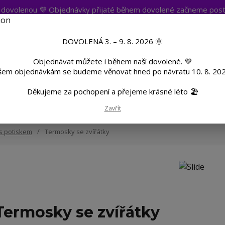
t dovolenou 💜 Objednávky přijaté během dovolené začneme post
atba
Více
Nevíte si rady? Zavolejte.
+420 
DOVOLENÁ 3. – 9. 8. 2026 🌞
Objednávat můžete i během naší dovolené. 💜
Hleda
šem objednávkám se budeme věnovat hned po návratu 10. 8. 202
Děkujeme za pochopení a přejeme krásné léto 🏖️
TF
Potisk textilu
Hrnky a sklenice
Zavřít
s potiskem
Termosky se zvířátky
Termosky se zvířátky