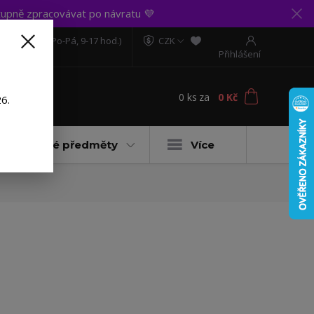
upně zpracovávat po návratu 💜
606 888 281
(Po-Pá, 9-17 hod.)
CZK
Přihlášení
0
ks
za
0 Kč
t
6.
Dárkové předměty
Více