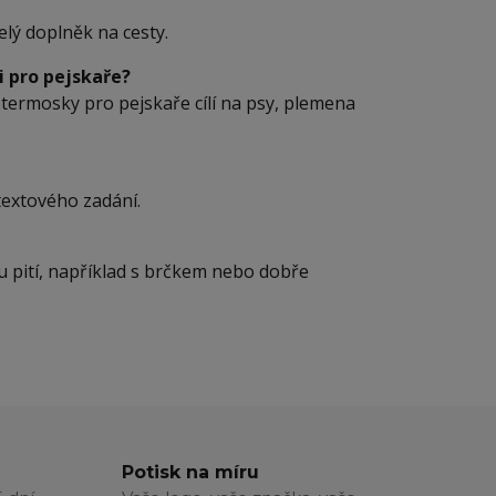
elý doplněk na cesty.
i pro pejskaře?
 termosky pro pejskaře cílí na psy, plemena
textového zadání.
bu pití, například s brčkem nebo dobře
Potisk na míru