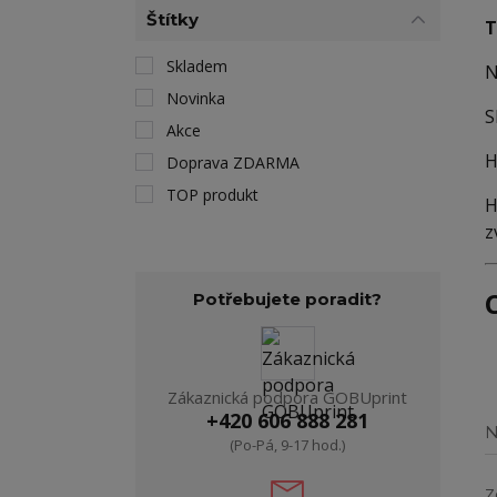
Štítky
T
Skladem
N
Novinka
S
Akce
H
Doprava ZDARMA
TOP produkt
H
z
Potřebujete poradit?
Zákaznická podpora GOBUprint
+420 606 888 281
N
(Po-Pá, 9-17 hod.)
Z