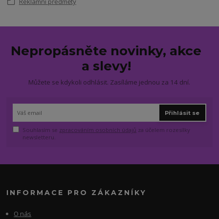
Reklamní předměty
Nepropásněte novinky, akce
a slevy!
Můžete se kdykoli odhlásit. Zasíláme jednou za 14 dní.
Přihlásit se
Souhlasím se
zpracováním osobních údajů
za účelem rozesílky
newsletteru.
INFORMACE PRO ZÁKAZNÍKY
O nás