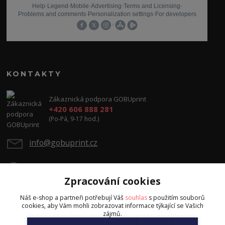
KONTAKTY
Zákaznická podpora GOBUprint
+420 606 888 281
(Po-Pá, 9-17 hod.)
info@gobuprint.cz
Zpracování cookies
Náš e-shop a partneři potřebují Váš
souhlas
s použitím souborů
cookies, aby Vám mohli zobrazovat informace týkající se Vašich
zájmů.
Upravit sběr cookies.