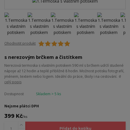
Ohodnotit produkt
s nerezovým brčkem a čistítkem
Nerezová termoska s vlastním potiskem 590 ml s brčkem udrží studené
nápoje až 12 hodin a teplé přibližně 8 hodin. Možnost potisku fotografií,
jménem, textem nebo logem. Ideální do práce, školy i na cestování. 🥤
celý popis
Dostupnost
Skladem > 5 ks
Nejsme plátci DPH
399 Kč
/
ks
Přidat do košíku