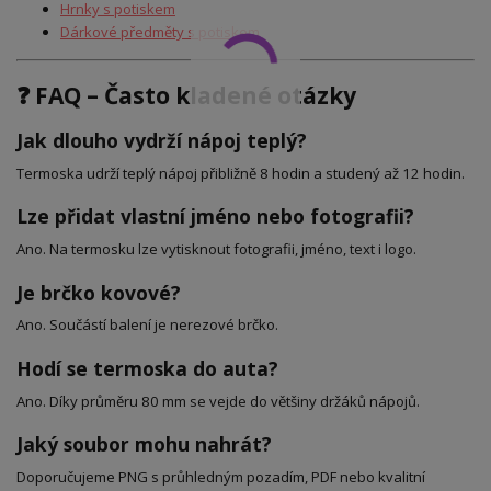
Hrnky s potiskem
Dárkové předměty s potiskem
❓ FAQ – Často kladené otázky
Jak dlouho vydrží nápoj teplý?
Termoska udrží teplý nápoj přibližně 8 hodin a studený až 12 hodin.
Lze přidat vlastní jméno nebo fotografii?
Ano. Na termosku lze vytisknout fotografii, jméno, text i logo.
Je brčko kovové?
Ano. Součástí balení je nerezové brčko.
Hodí se termoska do auta?
Ano. Díky průměru 80 mm se vejde do většiny držáků nápojů.
Jaký soubor mohu nahrát?
Doporučujeme PNG s průhledným pozadím, PDF nebo kvalitní