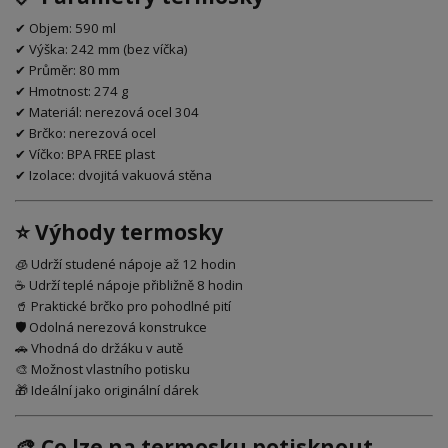
✔ Objem: 590 ml
✔ Výška: 242 mm (bez víčka)
✔ Průměr: 80 mm
✔ Hmotnost: 274 g
✔ Materiál: nerezová ocel 304
✔ Brčko: nerezová ocel
✔ Víčko: BPA FREE plast
✔ Izolace: dvojitá vakuová stěna
⭐ Výhody termosky
🧊 Udrží studené nápoje až 12 hodin
☕ Udrží teplé nápoje přibližně 8 hodin
🥤 Praktické brčko pro pohodlné pití
🛡 Odolná nerezová konstrukce
🚗 Vhodná do držáku v autě
🎨 Možnost vlastního potisku
🎁 Ideální jako originální dárek
🎨 Co lze na termosku potisknout