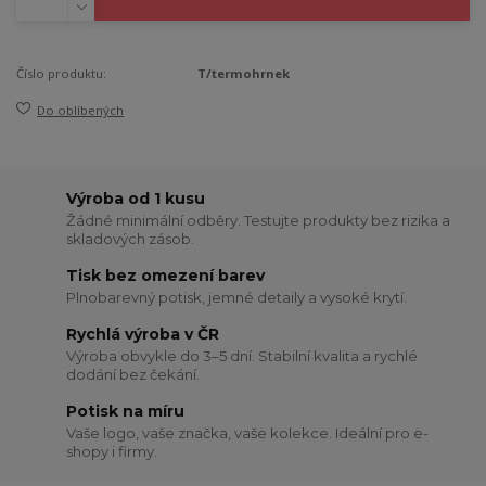
Číslo produktu:
T/termohrnek
Do oblíbených
Výroba od 1 kusu
Žádné minimální odběry. Testujte produkty bez rizika a
skladových zásob.
Tisk bez omezení barev
Plnobarevný potisk, jemné detaily a vysoké krytí.
Rychlá výroba v ČR
Výroba obvykle do 3–5 dní. Stabilní kvalita a rychlé
dodání bez čekání.
Potisk na míru
Vaše logo, vaše značka, vaše kolekce. Ideální pro e-
shopy i firmy.