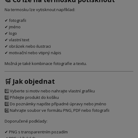
Na termosku lze vytisknout například:
✔ fotografii
✔ jméno
✔ logo
✔ vlastní text
✔ obrázek nebo ilustraci
✔ motivační nebo vtipný nápis
Možná je také kombinace fotografie a textu.
🛒 Jak objednat
1️⃣ Vyberte si motiv nebo nahrajte vlastní grafiku
2️⃣ Přidejte produkt do košíku
3️⃣ Do poznámky napište případné úpravy nebo jméno
4️⃣ Nahrajte soubor ve formátu PNG, PDF nebo fotografii
Doporučené podklady:
✔ PNG s transparentním pozadím