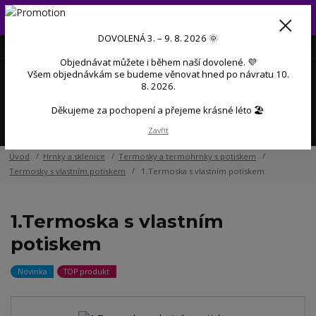
Od 3. do 9. 8. 2026 budeme mít dovolenou 💜 Objednávky přijaté
během dovolené začneme postupně zpracovávat po návratu 💜
DOVOLENÁ 3. – 9. 8. 2026 🌞
+420 606 888 281
(Po-Pá, 9-17 hod.)
CZK
Objednávat můžete i během naší dovolené. 💜
0
Všem objednávkám se budeme věnovat hned po návratu 10.
0 Kč
8. 2026.
Děkujeme za pochopení a přejeme krásné léto 🏖️
Menu
Zavřít
Úvod
Hrnky a sklenice
Termosky a termohrnky s potiskem
Termosky s vlastním potiskem
1.Termoska s vlastním potiskem
1.Termoska s vlastním
potiskem
Novinka
TOP produkt