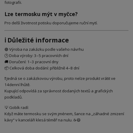
fotografii.
Lze termosku mýt v myčce?
Pro delší životnost potisku doporučujeme ruční mytí.
ℹ️ Důležité informace
🟢 Výroba na zakázku podle vašeho návrhu
🕒 Doba výroby: 3–5 pracovních dní
🚚 Doručení: 1–3 pracovní dny
📦 Celková doba dodání: přibližně 4–8 dní
❗ Jedná se o zakázkovou výrobu, proto nelze produkt vrátit ve
14denní lhůtě.
Kupující odpovídá za správnost dodaných textů a grafických
podkladů.
💡 Gobík radí:
Když máte termosku se svým jménem, šance na „záhadné zmizení
kávy“ v kanceláři klesá téměř na nulu. ☕😄