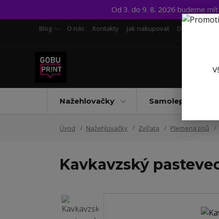
Od 3. do 9. 8. 2026 budeme mí
Blog
O nás
Kontakty
Jak nakupovat
Doprava a pl
V
Nažehlovačky
Samolepky UV D
Úvod
Nažehlovačky
Zvířata
Plemena psů
Kavkavzský pasteve