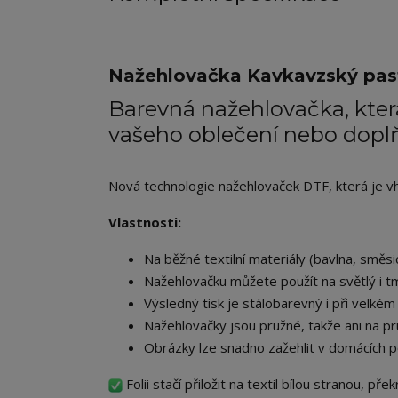
Nažehlovačka Kavkavzský pas
Barevná nažehlovačka, která
vašeho oblečení nebo dopl
Nová technologie nažehlovaček DTF, která je vhod
Vlastnosti:
Na běžné textilní materiály (bavlna, směsic
Nažehlovačku můžete použít na světlý i tm
Výsledný tisk je stálobarevný i při velkém 
Nažehlovačky jsou pružné, takže ani na pr
Obrázky lze snadno zažehlit v domácích p
Folii stačí přiložit na textil bílou stranou, př