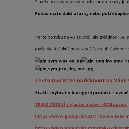
S naší nažehlovačkou nemusíte brát do ruky jehlu a
Pokud máte další otázky nebo potřebujete 
Perte po rubu na 40 stupňů, ale zvládnou i 60 
(naše vlastní zkušenost - sušička s obrázkem n
Tento motiv lze natisknout na Vámi
Stačí si vybrat v kategorii produkt s označe
TRIKO DĚTSKÉ / vlastní motiv | GOBUprint
https://www.gobuprint.cz/triko-s-vlastni
https://www.gobuprint.cz/hrnek-s-vlastn