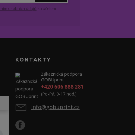
ním osobních údajů
za účelem
KONTAKTY
Zákaznická podpora
GOBUprint
+420 606 888 281
(Po-Pá, 9-17 hod.)
info@gobuprint.cz