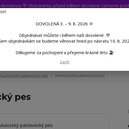
t dovolenou 💜 Objednávky přijaté během dovolené začneme post
atba
Více
Nevíte si rady? Zavolejte.
+420 
DOVOLENÁ 3. – 9. 8. 2026 🌞
Objednávat můžete i během naší dovolené. 💜
Hleda
šem objednávkám se budeme věnovat hned po návratu 10. 8. 202
Děkujeme za pochopení a přejeme krásné léto 🏖️
TF
Potisk textilu
Hrnky a sklenice
Zavřít
Kavkazský pastevecký pes
Kavkavzský pastevecký pes
cký pes