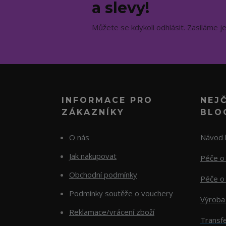
a slevy!
Můžete se kdykoli odhlásit. Zasíláme j
INFORMACE PRO
NEJ
ZÁKAZNÍKY
BLO
O nás
Návod k
Jak nakupovat
Péče o 
Obchodní podmínky
Péče o 
Podmínky soutěže o vouchery
Výroba
Reklamace/vrácení zboží
Transfe