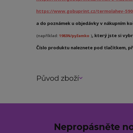
https://www.gobuprint.cz/termolahev-590
a do poznámek u objedávky v nákupním koš
, který jste si vybr
(například:
1983N/pyžamko
)
Číslo produktu naleznete pod tlačítkem, při
Původ zboží
Nepropásněte no