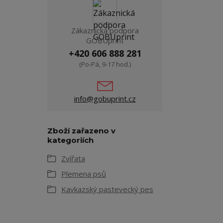
Zákaznická podpora
GOBUprint
+420 606 888 281
(Po-Pá, 9-17 hod.)
info@gobuprint.cz
Zboží zařazeno v
kategoriích
Zvířata
Plemena psů
Kavkazský pastevecký pes