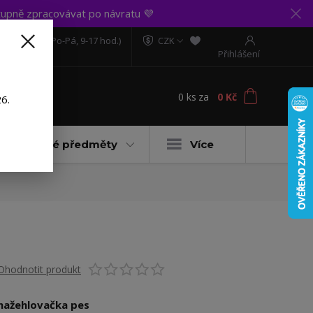
upně zpracovávat po návratu 💜
606 888 281
(Po-Pá, 9-17 hod.)
CZK
Přihlášení
0
ks
za
0 Kč
t
6.
Dárkové předměty
Více
Ohodnotit produkt
nažehlovačka pes