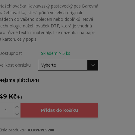
Nažehlovačka Kavkavzský pastevecký pes Barevná
nažehlovačka, která přidá veselý a originální
nádech do vašeho oblečení nebo doplňků. Nová
technologie nažehlovaček DTF, která je vhodná
pro různé textilní materiály. Lze nažehlit i na papír
a karton.
celý popis
Dostupnost
Skladem > 5 ks
Velikost obrázku
Nejsme plátci DPH
49 Kč
/
ks
Přidat do košíku
Číslo produktu:
0338N/PES200