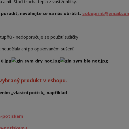
 nit. Stačí trocha tepla z vaší žehličky.
poradit, neváhejte se na nás obrátit.
gobuprint@gmail.co
stupňů - nedoporučuje se použití sušičky
ic neudělala ani po opakovaném sušení)
 vybraný produkt v eshopu.
ním ,,vlastní potisk,, například
m-potiskem
im-potiskem3