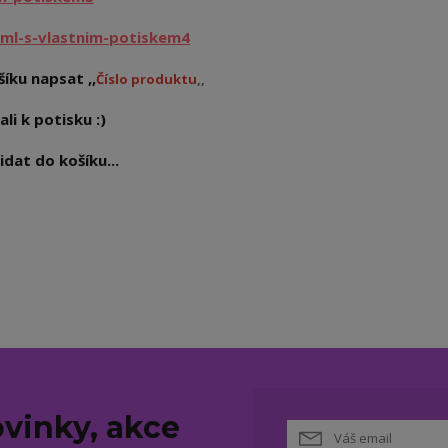
ml-s-vlastnim-potiskem4
íku napsat ,,
Číslo produktu
,,
ali k potisku :)
dat do košíku...
vinky, akce