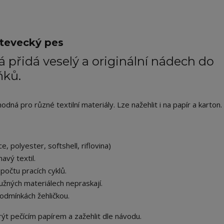
tevecký pes
 přidá veselý a originální nádech do
ňků.
ná pro různé textilní materiály. Lze nažehlit i na papír a karton.
e, polyester, softshell, riflovina)
avý textil.
počtu pracích cyklů.
užných materiálech nepraskají.
odmínkách žehličkou.
ekrýt pečícím papírem a zažehlit dle návodu.