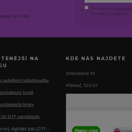
Souhlasím se
zpracová
rozesílky newsletteru.
ednou za 14 dní.
ČTENĚJŠÍ NA
KDE NÁS NAJDETE
GU
Smetanova 93
 nažehlení nažehlovačky
Přelouč, 535 01
potisknutý textil
potisknuté hrnky
 UV DTF samolepek
rový digitální tisk (DTF -