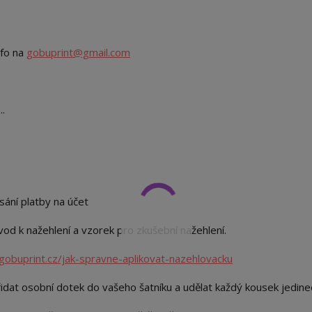
nfo na
gobuprint@gmail.com
..
sání platby na účet
od k nažehlení a vzorek pro zkušební nažehlení.
gobuprint.cz/jak-spravne-aplikovat-nazehlovacku
idat osobní dotek do vašeho šatníku a udělat každý kousek jedin