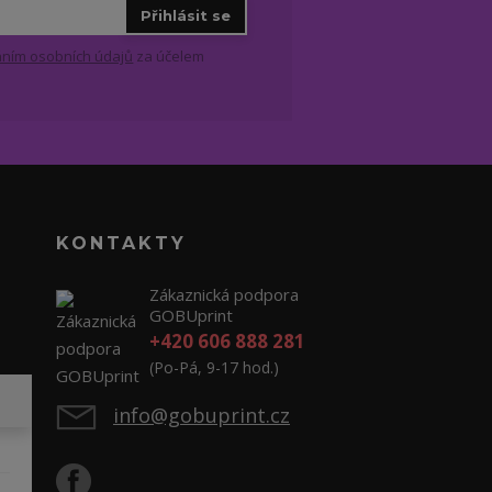
Přihlásit se
ním osobních údajů
za účelem
KONTAKTY
Zákaznická podpora
GOBUprint
+420 606 888 281
(Po-Pá, 9-17 hod.)
info@gobuprint.cz