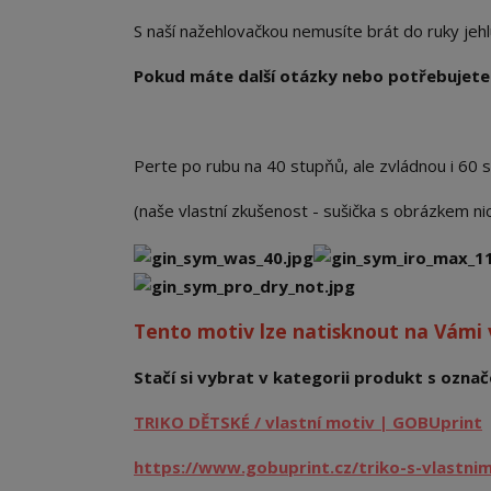
S naší nažehlovačkou nemusíte brát do ruky jehlu a
Pokud máte další otázky nebo potřebujete 
Perte po rubu na 40 stupňů, ale zvládnou i 60 
(naše vlastní zkušenost - sušička s obrázkem n
Tento motiv lze natisknout na Vámi
Stačí si vybrat v kategorii produkt s označe
TRIKO DĚTSKÉ / vlastní motiv | GOBUprint
https://www.gobuprint.cz/triko-s-vlastni