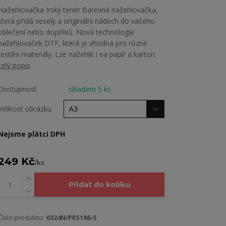
Nažehlovačka Irský teriér Barevná nažehlovačka,
která přidá veselý a originální nádech do vašeho
oblečení nebo doplňků. Nová technologie
nažehlovaček DTF, která je vhodná pro různé
textilní materiály. Lze nažehlit i na papír a karton.
celý popis
Dostupnost
skladem 5 ks
Velikost obrázku
Nejsme plátci DPH
249 Kč
/
ks
Přidat do košíku
Číslo produktu:
0324N/PES186-5