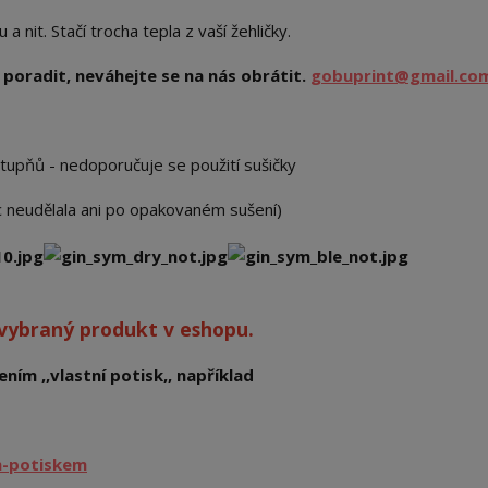
 nit. Stačí trocha tepla z vaší žehličky.
poradit, neváhejte se na nás obrátit.
gobuprint@gmail.co
stupňů - nedoporučuje se použití sušičky
ic neudělala ani po opakovaném sušení)
 vybraný produkt v eshopu.
ním ,,vlastní potisk,, například
m-potiskem