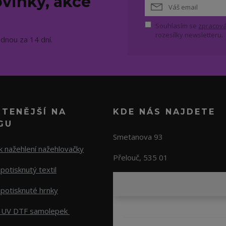
vinky, akce
Souhlasím se
zpracová
rozesílky newsletteru.
ednou za 14 dní.
ČTENĚJŠÍ NA
KDE NÁS NAJDETE
GU
Smetanova 93
 nažehlení nažehlovačky
Přelouč, 535 01
potisknutý textil
potisknuté hrnky
 UV DTF samolepek