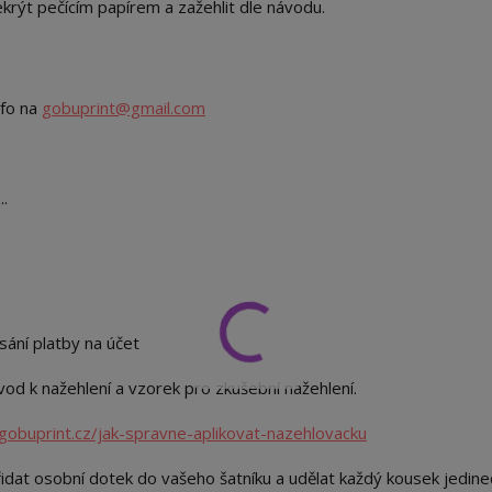
překrýt pečícím papírem a zažehlit dle návodu.
nfo na
gobuprint@gmail.com
..
sání platby na účet
od k nažehlení a vzorek pro zkušební nažehlení.
gobuprint.cz/jak-spravne-aplikovat-nazehlovacku
idat osobní dotek do vašeho šatníku a udělat každý kousek jedin