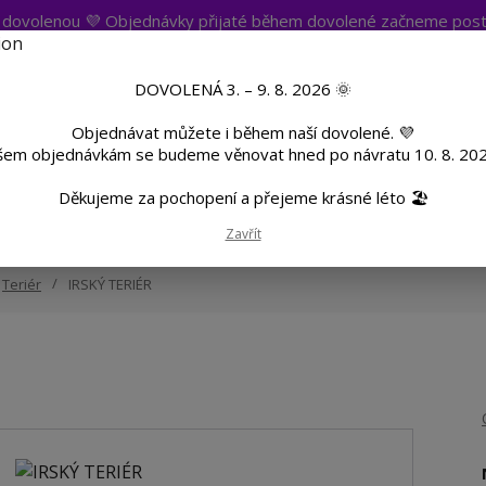
t dovolenou 💜 Objednávky přijaté během dovolené začneme post
atba
Více
Nevíte si rady? Zavolejte.
+420 
DOVOLENÁ 3. – 9. 8. 2026 🌞
Objednávat můžete i během naší dovolené. 💜
Hleda
šem objednávkám se budeme věnovat hned po návratu 10. 8. 202
Děkujeme za pochopení a přejeme krásné léto 🏖️
TF
Potisk textilu
Hrnky a sklenice
Zavřít
Teriér
IRSKÝ TERIÉR