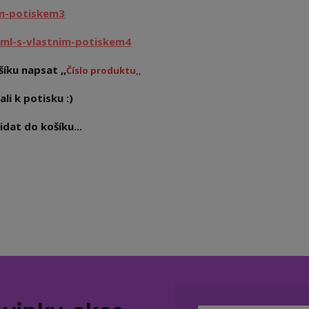
im-potiskem3
ml-s-vlastnim-potiskem4
íku napsat ,,
Číslo produktu
,,
ali k potisku :)
dat do košíku...