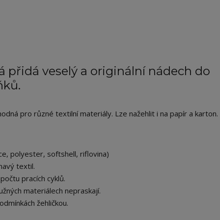
 přidá veselý a originální nádech do
ňků.
ná pro různé textilní materiály. Lze nažehlit i na papír a karton.
e, polyester, softshell, riflovina)
avý textil.
počtu pracích cyklů.
užných materiálech nepraskají.
odmínkách žehličkou.