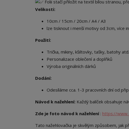
Folii stačí přiložit na textil bílou stranou, 
Velikosti:
10cm / 15cm / 20cm / A4 / A3
lze tisknout i menší motivy od 3cm, více i
Použití:
Trička, mikiny, kšiltovky, tašky, batohy atd.
Personalizace oblečení a doplňků
Výroba originálních dárků
Dodání:
Odesíláme cca. 1-3 pracovních dní od přip
Návod k nažehlení:
Každý balíček obsahuje náv
Zde je foto návod k nažehlení
:
https://www.
Tato nažehlovačka je skvělým způsobem, jak př