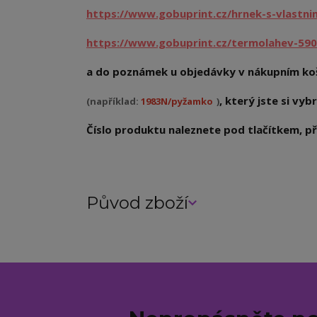
https://www.gobuprint.cz/hrnek-s-vlastn
https://www.gobuprint.cz/termolahev-590
a do poznámek u objedávky v nákupním koš
, který jste si vybr
(například:
1983N/pyžamko
)
Číslo produktu naleznete pod tlačítkem, při
Původ zboží