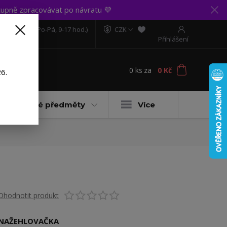
upně zpracovávat po návratu 💜
606 888 281
(Po-Pá, 9-17 hod.)
CZK
Přihlášení
0
ks
za
0 Kč
t
6.
Dárkové předměty
Více
Ohodnotit produkt
NAŽEHLOVAČKA