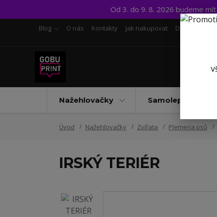
Od 3. do 9. 8. 2026 budeme mí
Blog
O nás
Kontakty
Jak nakupovat
Doprava a pl
V
Nažehlovačky
Samolepky UV D
Úvod
Nažehlovačky
Zvířata
Plemena psů
IRSKÝ TERIÉR