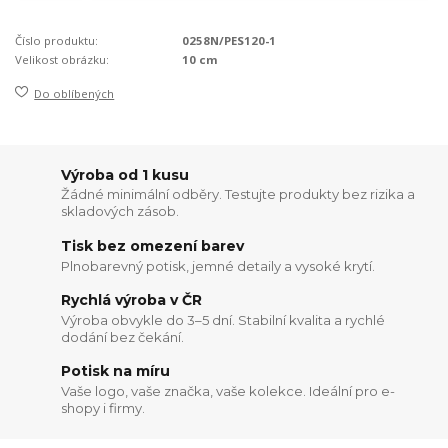
Číslo produktu:
0258N/PES120-1
Velikost obrázku:
10 cm
Do oblíbených
Výroba od 1 kusu
Žádné minimální odběry. Testujte produkty bez rizika a
skladových zásob.
Tisk bez omezení barev
Plnobarevný potisk, jemné detaily a vysoké krytí.
Rychlá výroba v ČR
Výroba obvykle do 3–5 dní. Stabilní kvalita a rychlé
dodání bez čekání.
Potisk na míru
Vaše logo, vaše značka, vaše kolekce. Ideální pro e-
shopy i firmy.