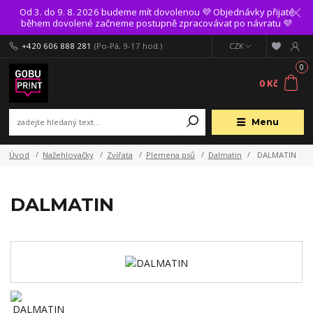
Od 3. do 9. 8. 2026 budeme mít dovolenou 💜 Objednávky přijaté
během dovolené začneme postupně zpracovávat po návratu 💜
+420 606 888 281
(Po-Pá, 9-17 hod.)
CZK
0
0 Kč
Menu
Úvod
Nažehlovačky
Zvířata
Plemena psů
Dalmatin
DALMATIN
DALMATIN