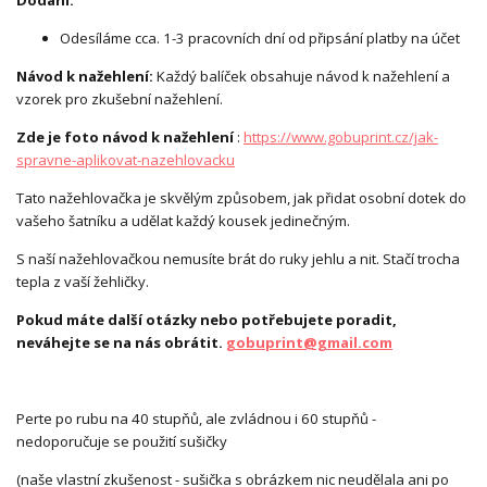
Dodání:
Odesíláme cca. 1-3 pracovních dní od připsání platby na účet
Návod k nažehlení:
Každý balíček obsahuje návod k nažehlení a
vzorek pro zkušební nažehlení.
Zde je foto návod k nažehlení
:
https://www.gobuprint.cz/jak-
spravne-aplikovat-nazehlovacku
Tato nažehlovačka je skvělým způsobem, jak přidat osobní dotek do
vašeho šatníku a udělat každý kousek jedinečným.
S naší nažehlovačkou nemusíte brát do ruky jehlu a nit. Stačí trocha
tepla z vaší žehličky.
Pokud máte další otázky nebo potřebujete poradit,
neváhejte se na nás obrátit.
gobuprint@gmail.com
Perte po rubu na 40 stupňů, ale zvládnou i 60 stupňů -
nedoporučuje se použití sušičky
(naše vlastní zkušenost - sušička s obrázkem nic neudělala ani po