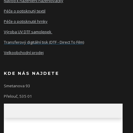
Návod k nažehlení nažehlovačky
Péče o potisknutý textil
Péče o potisknuté hrnky
Výroba UV DTF samolepek
Transferový digitální tisk (DTF - Direct To Film)
Velkoobchodní prodej
KDE NÁS NAJDETE
Smetanova 93
Přelouč, 535 01