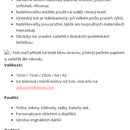
softshell, riflovina)
Nažehlovačku můžete použít na světlý i tmavý textil.
Výsledný tisk je stálobarevný i při velkém počtu pracích cyklů.
Nažehlovačky jsou pružné, takže ani na pružných materiálech
nepraskají.
Obrázky lze snadno zažehlit v domácích podmínkách
žehličkou.
Folii stačí přiložit na textil bílou stranou, překrýt pečícím papírem
a zažehlit dle návodu.
Velikosti:
10cm / 15cm / 20cm / A4 / A3
lze tisknout i menší motivy od 3cm, více info na
gobuprint@gmail.com
Použití:
Trička, mikiny, kšiltovky, tašky, batohy atd...
Personalizace oblečení a doplňků
Výroba originálních dárků