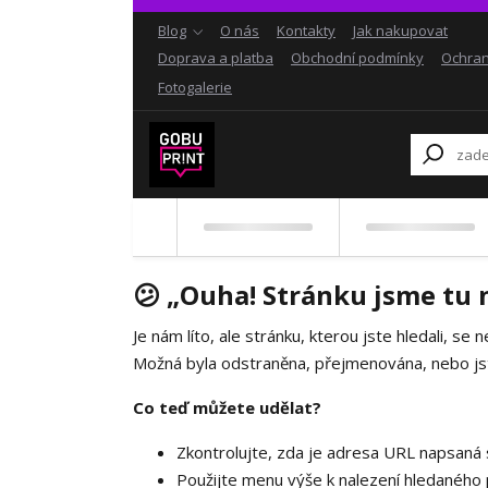
Blog
O nás
Kontakty
Jak nakupovat
Doprava a platba
Obchodní podmínky
Ochran
Fotogalerie
😕 „Ouha! Stránku jsme tu 
Je nám líto, ale stránku, kterou jste hledali, se n
Možná byla odstraněna, přejmenována, nebo js
Co teď můžete udělat?
Zkontrolujte, zda je adresa URL napsaná 
Použijte menu výše k nalezení hledaného 