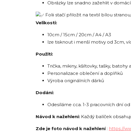
Obrázky lze snadno zažehlit v domác
Folii stačí přiložit na textil bílou stra
Velikosti:
10cm / 15cm / 20cm / A4 / A3
lze tisknout i menší motivy od 3cm, ví
Použití:
Trička, mikiny, kšiltovky, tašky, batohy a
Personalizace oblečení a doplňků
Výroba originálních dárků
Dodání:
Odesíláme cca. 1-3 pracovních dní od 
Návod k nažehlení:
Každý balíček obsahuje
Zde je foto návod k nažehlení
:
https://w