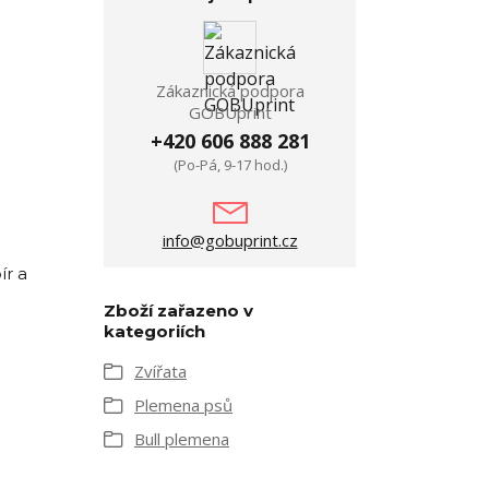
Zákaznická podpora
GOBUprint
+420 606 888 281
(Po-Pá, 9-17 hod.)
info@gobuprint.cz
ír a
Zboží zařazeno v
kategoriích
Zvířata
Plemena psů
Bull plemena