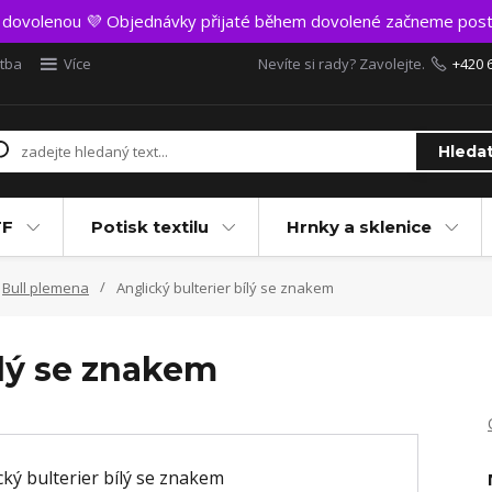
t dovolenou 💜 Objednávky přijaté během dovolené začneme post
atba
Více
Nevíte si rady? Zavolejte.
+420 
Hleda
TF
Potisk textilu
Hrnky a sklenice
Bull plemena
Anglický bulterier bílý se znakem
ílý se znakem