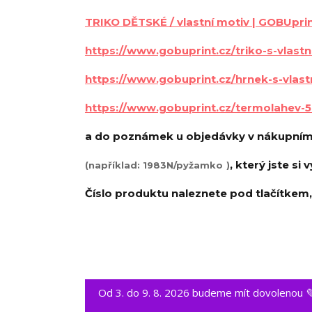
TRIKO DĚTSKÉ / vlastní motiv | GOBUpri
https://www.gobuprint.cz/triko-s-vlas
https://www.gobuprint.cz/hrnek-s-vlas
https://www.gobuprint.cz/termolahev-
a do poznámek u objedávky v nákupním 
, který jste si 
(například: 1983N/pyžamko
)
Číslo produktu naleznete pod tlačítkem, 
Od 3. do 9. 8. 2026 budeme mít dovolenou 