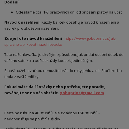
Dodání:
Odesíláme cca. 1-3 pracovních dní od připsání platby na účet
Návod k nažehlení:
Každý balíček obsahuje návod k nažehlení a
vzorek pro zkušební nažehlení.
Zde je foto návod k nažehlení
:
https://www.gobuprint.cz/jak-
spravne-aplikovat-nazehlovacku
Tato nažehlovačka je skvělým způsobem, jak přidat osobní dotek do
vašeho šatníku a udělat každý kousek jedinečným.
S naší nažehlovačkou nemusíte brát do ruky jehlu a nit. Stačí trocha
tepla z vaší žehličky.
Pokud máte další otázky nebo potřebujete poradit,
neváhejte se na nás obrátit.
gobuprint@gmail.com
Perte po rubu na 40 stupňů, ale zvládnou i 60 stupňů -
nedoporučuje se použití sušičky