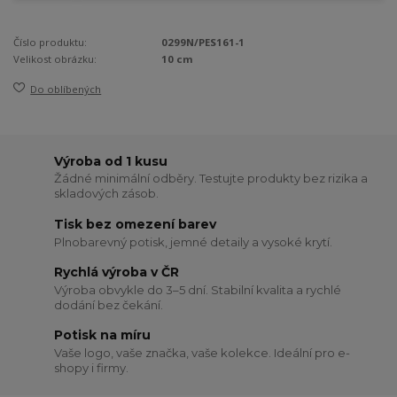
Číslo produktu:
0299N/PES161-1
Velikost obrázku:
10 cm
Do oblíbených
Výroba od 1 kusu
Žádné minimální odběry. Testujte produkty bez rizika a
skladových zásob.
Tisk bez omezení barev
Plnobarevný potisk, jemné detaily a vysoké krytí.
Rychlá výroba v ČR
Výroba obvykle do 3–5 dní. Stabilní kvalita a rychlé
dodání bez čekání.
Potisk na míru
Vaše logo, vaše značka, vaše kolekce. Ideální pro e-
shopy i firmy.