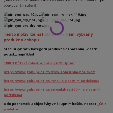
(naše vlastní zkušenost - sušička s obrázkem nic neudělala ani po
opakovaném sušení)
Tento motiv lze natisknout na Vámi vybraný
produkt v eshopu.
Stačí si vybrat v kategorii produkt s označením ,,vlastní
potisk,, například
TRIKO DĚTSKÉ / vlastní motiv | GOBUprint
https://www.gobuprint.cz/triko-s-vlastnim-potiskem
https://www.gobuprint.cz/hrnek-s-vlastnim-potiskem3
https://www.gobuprint.cz/termolahev-590ml-s-vlastnim-
potiskem4
a do poznámek u objedávky v nákupním košíku napsat ,,
Číslo
produktu
,,