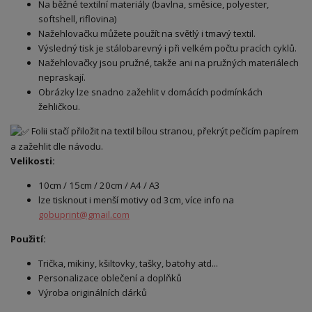
Na běžné textilní materiály (bavlna, směsice, polyester,
softshell, riflovina)
Nažehlovačku můžete použít na světlý i tmavý textil.
Výsledný tisk je stálobarevný i při velkém počtu pracích cyklů.
Nažehlovačky jsou pružné, takže ani na pružných materiálech
nepraskají.
Obrázky lze snadno zažehlit v domácích podmínkách
žehličkou.
Folii stačí přiložit na textil bílou stranou, překrýt pečícím papírem
a zažehlit dle návodu.
Velikosti:
10cm / 15cm / 20cm / A4 / A3
lze tisknout i menší motivy od 3cm, více info na
gobuprint@gmail.com
Použití:
Trička, mikiny, kšiltovky, tašky, batohy atd...
Personalizace oblečení a doplňků
Výroba originálních dárků