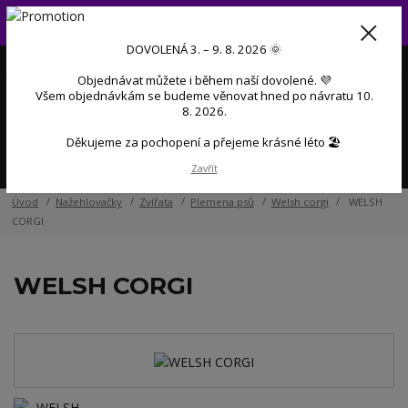
Od 3. do 9. 8. 2026 budeme mít dovolenou 💜 Objednávky přijaté
během dovolené začneme postupně zpracovávat po návratu 💜
DOVOLENÁ 3. – 9. 8. 2026 🌞
+420 606 888 281
(Po-Pá, 9-17 hod.)
CZK
Objednávat můžete i během naší dovolené. 💜
0
Všem objednávkám se budeme věnovat hned po návratu 10.
0 Kč
8. 2026.
Děkujeme za pochopení a přejeme krásné léto 🏖️
Menu
Zavřít
Úvod
Nažehlovačky
Zvířata
Plemena psů
Welsh corgi
WELSH
CORGI
WELSH CORGI