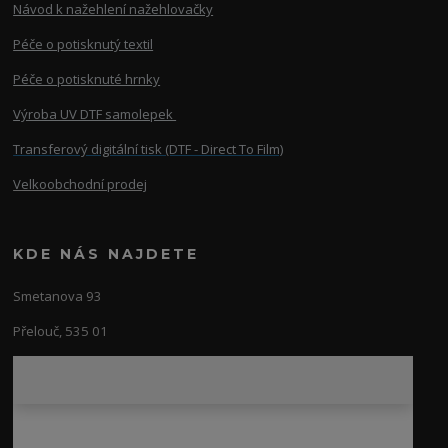
Návod k nažehlení nažehlovačky
Péče o potisknutý textil
Péče o potisknuté hrnky
Výroba UV DTF samolepek
Transferový digitální tisk (DTF - Direct To Film)
Velkoobchodní prodej
KDE NÁS NAJDETE
Smetanova 93
Přelouč, 535 01