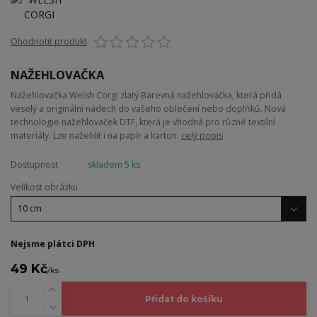
Ohodnotit produkt
NAŽEHLOVAČKA
Nažehlovačka Welsh Corgi zlatý Barevná nažehlovačka, která přidá
veselý a originální nádech do vašeho oblečení nebo doplňků. Nová
technologie nažehlovaček DTF, která je vhodná pro různé textilní
materiály. Lze nažehlit i na papír a karton.
celý popis
Dostupnost
skladem 5 ks
Velikost obrázku
Nejsme plátci DPH
49 Kč
/
ks
Přidat do košíku