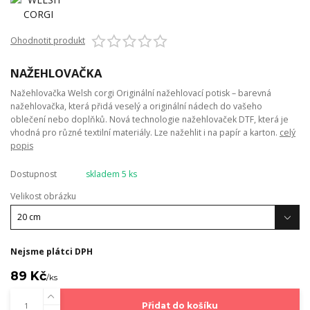
Ohodnotit produkt
NAŽEHLOVAČKA
Nažehlovačka Welsh corgi Originální nažehlovací potisk – barevná
nažehlovačka, která přidá veselý a originální nádech do vašeho
oblečení nebo doplňků. Nová technologie nažehlovaček DTF, která je
vhodná pro různé textilní materiály. Lze nažehlit i na papír a karton.
celý
popis
Dostupnost
skladem 5 ks
Velikost obrázku
Nejsme plátci DPH
89 Kč
/
ks
Přidat do košíku