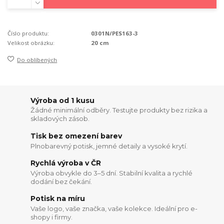
Číslo produktu:
0301N/PES163-3
Velikost obrázku:
20 cm
Do oblíbených
Výroba od 1 kusu
Žádné minimální odběry. Testujte produkty bez rizika a
skladových zásob.
Tisk bez omezení barev
Plnobarevný potisk, jemné detaily a vysoké krytí.
Rychlá výroba v ČR
Výroba obvykle do 3–5 dní. Stabilní kvalita a rychlé
dodání bez čekání.
Potisk na míru
Vaše logo, vaše značka, vaše kolekce. Ideální pro e-
shopy i firmy.