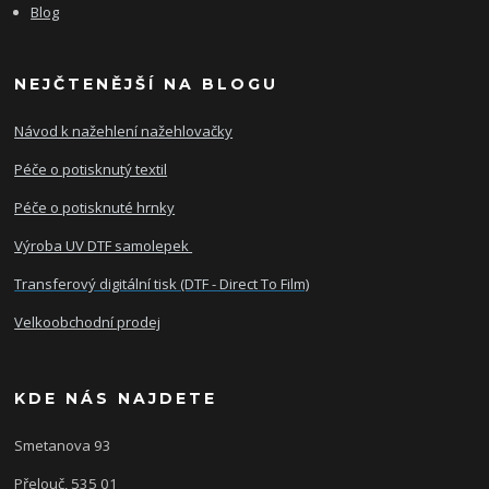
Blog
NEJČTENĚJŠÍ NA BLOGU
Návod k nažehlení nažehlovačky
Péče o potisknutý textil
Péče o potisknuté hrnky
Výroba UV DTF samolepek
Transferový digitální tisk (DTF - Direct To Film)
Velkoobchodní prodej
KDE NÁS NAJDETE
Smetanova 93
Přelouč, 535 01