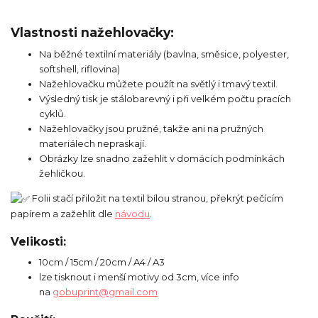
Vlastnosti nažehlovačky:
Na běžné textilní materiály (bavlna, směsice, polyester,
softshell, riflovina)
Nažehlovačku můžete použít na světlý i tmavý textil.
Výsledný tisk je stálobarevný i při velkém počtu pracích
cyklů.
Nažehlovačky jsou pružné, takže ani na pružných
materiálech nepraskají.
Obrázky lze snadno zažehlit v domácích podmínkách
žehličkou.
Folii stačí přiložit na textil bílou stranou, překrýt pečícím
papírem a zažehlit dle
návodu
.
Velikosti:
10cm / 15cm / 20cm / A4 / A3
lze tisknout i menší motivy od 3cm, více info
na
gobuprint@gmail.com