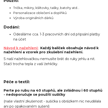
Použití:
Trička, mikiny, kšiltovky, tašky, batohy atd...
Personalizace oblečení a doplňků
Výroba originálních dárků
Dodání:
Odesíláme cca. 1-3 pracovních dní od připsání platby
na účet
Návod k nažehlení:
Každý balíček obsahuje návod k
nažehlení a vzorek pro zkušební nažehlení.
S naší nažehlovačkou nemusíte brát do ruky jehlu a nit.
Stačí trocha tepla z vaší žehličky.
Péče o textil:
Perte po rubu na 40 stupňů, ale zvládnou i 60 stupňů
- nedoporučuje se použití sušičky
(naše vlastní zkušenost - sušička s obrázkem nic neudělala
ani po opakovaném sušení)