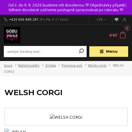
Od 3. do 9. 8. 2026 budeme mít dovolenou 💜 Objednávky přijaté
během dovolené začneme postupně zpracovávat po návratu 💜
+420 606 888 281
(Po-Pá, 9-17 hod.)
CZK
0
0 Kč
Menu
Úvod
Nažehlovačky
Zvířata
Plemena psů
Welsh corgi
WELSH
CORGI
WELSH CORGI