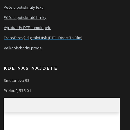
Péče o potisknutý textil
Péče o potisknuté hrnky
Výroba UV DTF samolepek
Transferový digitální tisk (DTF - Direct To Film)
Velkoobchodní prodej
KDE NÁS NAJDETE
Smetanova 93
Přelouč, 535 01