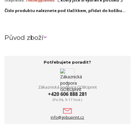
, který jste si vybrali k potisku :)
(například:
1983N/pyžamko
)
Číslo produktu naleznete pod tlačítkem, přidat do košíku...
Původ zboží
Potřebujete poradit?
Zákaznická podpora GOBUprint
+420 606 888 281
(Po-Pá, 9-17 hod.)
info@gobuprint.cz