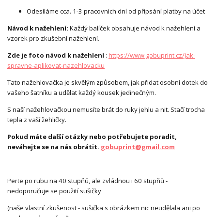
Odesíláme cca. 1-3 pracovních dní od připsání platby na účet
Návod k nažehlení:
Každý balíček obsahuje návod k nažehlení a
vzorek pro zkušební nažehlení.
Zde je foto návod k nažehlení
:
https://www.gobuprint.cz/jak-
spravne-aplikovat-nazehlovacku
Tato nažehlovačka je skvělým způsobem, jak přidat osobní dotek do
vašeho šatníku a udělat každý kousek jedinečným.
S naší nažehlovačkou nemusíte brát do ruky jehlu a nit. Stačí trocha
tepla z vaší žehličky.
Pokud máte další otázky nebo potřebujete poradit,
neváhejte se na nás obrátit.
gobuprint@gmail.com
Perte po rubu na 40 stupňů, ale zvládnou i 60 stupňů -
nedoporučuje se použití sušičky
(naše vlastní zkušenost - sušička s obrázkem nic neudělala ani po