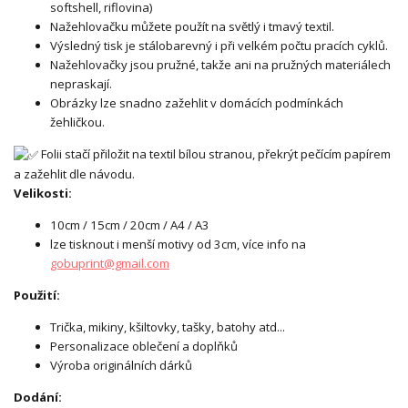
softshell, riflovina)
Nažehlovačku můžete použít na světlý i tmavý textil.
Výsledný tisk je stálobarevný i při velkém počtu pracích cyklů.
Nažehlovačky jsou pružné, takže ani na pružných materiálech
nepraskají.
Obrázky lze snadno zažehlit v domácích podmínkách
žehličkou.
Folii stačí přiložit na textil bílou stranou, překrýt pečícím papírem
a zažehlit dle návodu.
Velikosti:
10cm / 15cm / 20cm / A4 / A3
lze tisknout i menší motivy od 3cm, více info na
gobuprint@gmail.com
Použití:
Trička, mikiny, kšiltovky, tašky, batohy atd...
Personalizace oblečení a doplňků
Výroba originálních dárků
Dodání: