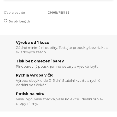
Číslo produktu:
0300N/PES162
Do oblíbených
Výroba od 1 kusu
Žádné minimální odběry. Testujte produkty bez rizika a
skladových zásob.
Tisk bez omezení barev
Plnobarevný potisk, jemné detaily a vysoké krytí.
Rychlá výroba v ČR
Výroba obvykle do 3–5 dní. Stabilní kvalita a rychlé
dodání bez čekání.
Potisk na míru
Vaše logo, vaše značka, vaše kolekce. Ideální pro e-
shopy i firmy.