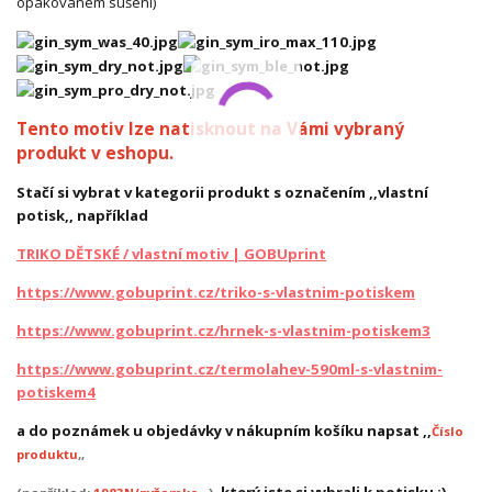
opakovaném sušení)
Tento motiv lze natisknout na Vámi vybraný
produkt v eshopu.
Stačí si vybrat v kategorii produkt s označením ,,vlastní
potisk,, například
TRIKO DĚTSKÉ / vlastní motiv | GOBUprint
https://www.gobuprint.cz/triko-s-vlastnim-potiskem
https://www.gobuprint.cz/hrnek-s-vlastnim-potiskem3
https://www.gobuprint.cz/termolahev-590ml-s-vlastnim-
potiskem4
a do poznámek u objedávky v nákupním košíku napsat ,,
Číslo
produktu
,,