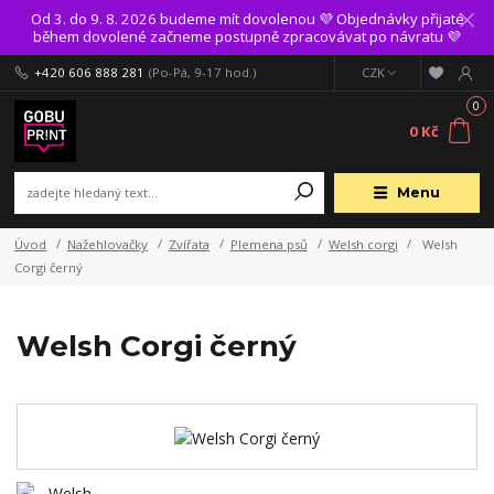
Od 3. do 9. 8. 2026 budeme mít dovolenou 💜 Objednávky přijaté
během dovolené začneme postupně zpracovávat po návratu 💜
+420 606 888 281
(Po-Pá, 9-17 hod.)
CZK
0
0 Kč
Menu
Úvod
Nažehlovačky
Zvířata
Plemena psů
Welsh corgi
Welsh
Corgi černý
Welsh Corgi černý