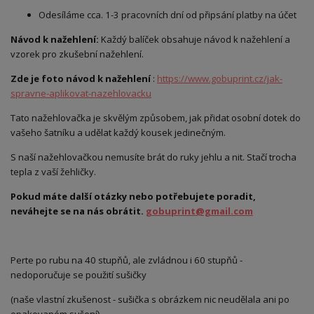
Odesíláme cca. 1-3 pracovních dní od připsání platby na účet
Návod k nažehlení:
Každý balíček obsahuje návod k nažehlení a
vzorek pro zkušební nažehlení.
Zde je foto návod k nažehlení
:
https://www.gobuprint.cz/jak-
spravne-aplikovat-nazehlovacku
Tato nažehlovačka je skvělým způsobem, jak přidat osobní dotek do
vašeho šatníku a udělat každý kousek jedinečným.
S naší nažehlovačkou nemusíte brát do ruky jehlu a nit. Stačí trocha
tepla z vaší žehličky.
Pokud máte další otázky nebo potřebujete poradit,
neváhejte se na nás obrátit.
gobuprint@gmail.com
Perte po rubu na 40 stupňů, ale zvládnou i 60 stupňů -
nedoporučuje se použití sušičky
(naše vlastní zkušenost - sušička s obrázkem nic neudělala ani po