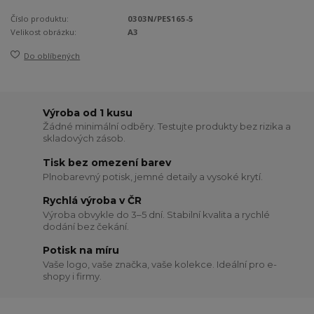
Číslo produktu:
0303N/PES165-5
Velikost obrázku:
A3
Do oblíbených
Výroba od 1 kusu
Žádné minimální odběry. Testujte produkty bez rizika a
skladových zásob.
Tisk bez omezení barev
Plnobarevný potisk, jemné detaily a vysoké krytí.
Rychlá výroba v ČR
Výroba obvykle do 3–5 dní. Stabilní kvalita a rychlé
dodání bez čekání.
Potisk na míru
Vaše logo, vaše značka, vaše kolekce. Ideální pro e-
shopy i firmy.