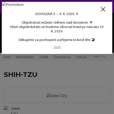
Od 3. do 9. 8. 2026 budeme mít dovolenou 💜 Objednávky přijaté
během dovolené začneme postupně zpracovávat po návratu 💜
DOVOLENÁ 3. – 9. 8. 2026 🌞
+420 606 888 281
(Po-Pá, 9-17 hod.)
CZK
Objednávat můžete i během naší dovolené. 💜
0
Všem objednávkám se budeme věnovat hned po návratu 10.
0 Kč
8. 2026.
Děkujeme za pochopení a přejeme krásné léto 🏖️
Menu
Zavřít
Úvod
Nažehlovačky
Zvířata
Plemena psů
Shih tzu
SHIH-TZU
SHIH-TZU