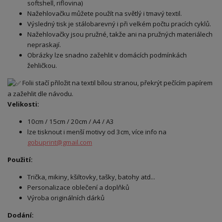
softshell, riflovina)
Nažehlovačku můžete použít na světlý i tmavý textil.
Výsledný tisk je stálobarevný i při velkém počtu pracích cyklů.
Nažehlovačky jsou pružné, takže ani na pružných materiálech
nepraskají.
Obrázky lze snadno zažehlit v domácích podmínkách
žehličkou.
Folii stačí přiložit na textil bílou stranou, překrýt pečícím papírem
a zažehlit dle návodu.
Velikosti:
10cm / 15cm / 20cm / A4 / A3
lze tisknout i menší motivy od 3cm, více info na
gobuprint@gmail.com
Použití:
Trička, mikiny, kšiltovky, tašky, batohy atd...
Personalizace oblečení a doplňků
Výroba originálních dárků
Dodání: