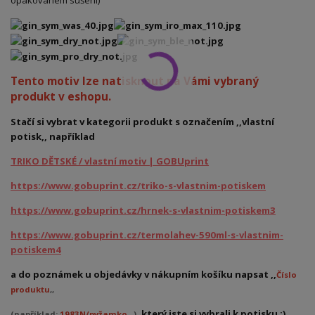
opakovaném sušení)
Tento motiv lze natisknout na Vámi vybraný
produkt v eshopu.
Stačí si vybrat v kategorii produkt s označením ,,vlastní
potisk,, například
TRIKO DĚTSKÉ / vlastní motiv | GOBUprint
https://www.gobuprint.cz/triko-s-vlastnim-potiskem
https://www.gobuprint.cz/hrnek-s-vlastnim-potiskem3
https://www.gobuprint.cz/termolahev-590ml-s-vlastnim-
potiskem4
a do poznámek u objedávky v nákupním košíku napsat ,,
Číslo
produktu
,,
, který jste si vybrali k potisku :)
(například:
1983N/pyžamko
)