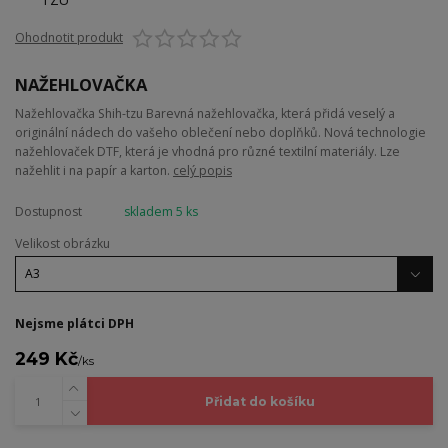
Ohodnotit produkt
NAŽEHLOVAČKA
Nažehlovačka Shih-tzu Barevná nažehlovačka, která přidá veselý a
originální nádech do vašeho oblečení nebo doplňků. Nová technologie
nažehlovaček DTF, která je vhodná pro různé textilní materiály. Lze
nažehlit i na papír a karton.
celý popis
Dostupnost
skladem 5 ks
Velikost obrázku
Nejsme plátci DPH
249 Kč
/
ks
Přidat do košíku