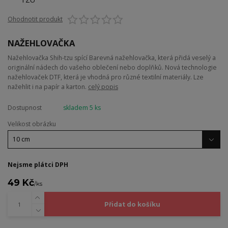
Ohodnotit produkt
NAŽEHLOVAČKA
Nažehlovačka Shih-tzu spící Barevná nažehlovačka, která přidá veselý a
originální nádech do vašeho oblečení nebo doplňků. Nová technologie
nažehlovaček DTF, která je vhodná pro různé textilní materiály. Lze
nažehlit i na papír a karton.
celý popis
Dostupnost
skladem 5 ks
Velikost obrázku
Nejsme plátci DPH
49 Kč
/
ks
Přidat do košíku