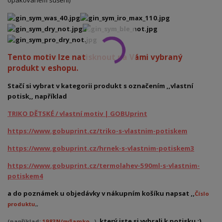
opakovaném sušení)
Tento motiv lze natisknout na Vámi vybraný
produkt v eshopu.
Stačí si vybrat v kategorii produkt s označením ,,vlastní
potisk,, například
TRIKO DĚTSKÉ / vlastní motiv | GOBUprint
https://www.gobuprint.cz/triko-s-vlastnim-potiskem
https://www.gobuprint.cz/hrnek-s-vlastnim-potiskem3
https://www.gobuprint.cz/termolahev-590ml-s-vlastnim-
potiskem4
a do poznámek u objedávky v nákupním košíku napsat ,,
Číslo
produktu
,,
, který jste si vybrali k potisku :)
(například:
1983N/pyžamko
)