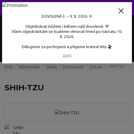
Od 3. do 9. 8. 2026 budeme mít dovolenou 💜 Objednávky přijaté
během dovolené začneme postupně zpracovávat po návratu 💜
DOVOLENÁ 3. – 9. 8. 2026 🌞
+420 606 888 281
(Po-Pá, 9-17 hod.)
CZK
Objednávat můžete i během naší dovolené. 💜
0
Všem objednávkám se budeme věnovat hned po návratu 10.
0 Kč
8. 2026.
Děkujeme za pochopení a přejeme krásné léto 🏖️
Menu
Zavřít
Úvod
Nažehlovačky
Zvířata
Plemena psů
Shih tzu
SHIH-TZU
SHIH-TZU