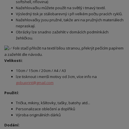
softshell, riflovina)
Nažehlovačku můžete použít na světlý i tmavý textil.
Výsledný tisk je stálobarevný i při velkém počtu pracích cyklů.
Nažehlovačky jsou pružné, takže ani na pružných materiálech
nepraskají.
Obrázky lze snadno zažehlit v domácích podmínkách
žehličkou.
Folii stačí přiložit na textil bílou stranou, překrýt pečícím papírem
a zažehlit dle návodu.
Velikosti:
10cm / 15cm / 20cm / A4 / A3
lze tisknout i menší motivy od 3cm, více info na
gobuprint@gmail.com
Použití:
Trička, mikiny, kšiltovky, tašky, batohy atd...
Personalizace oblečení a doplňků
Výroba originálních dárků
Dodání: