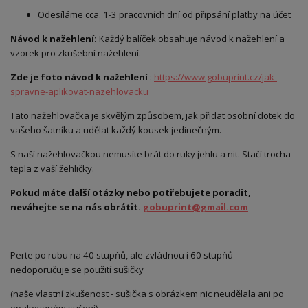
Odesíláme cca. 1-3 pracovních dní od připsání platby na účet
Návod k nažehlení:
Každý balíček obsahuje návod k nažehlení a
vzorek pro zkušební nažehlení.
Zde je foto návod k nažehlení
:
https://www.gobuprint.cz/jak-
spravne-aplikovat-nazehlovacku
Tato nažehlovačka je skvělým způsobem, jak přidat osobní dotek do
vašeho šatníku a udělat každý kousek jedinečným.
S naší nažehlovačkou nemusíte brát do ruky jehlu a nit. Stačí trocha
tepla z vaší žehličky.
Pokud máte další otázky nebo potřebujete poradit,
neváhejte se na nás obrátit.
gobuprint@gmail.com
Perte po rubu na 40 stupňů, ale zvládnou i 60 stupňů -
nedoporučuje se použití sušičky
(naše vlastní zkušenost - sušička s obrázkem nic neudělala ani po