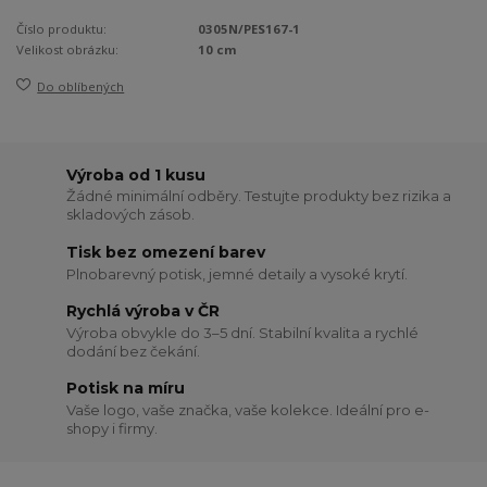
Číslo produktu:
0305N/PES167-1
Velikost obrázku:
10 cm
Do oblíbených
Výroba od 1 kusu
Žádné minimální odběry. Testujte produkty bez rizika a
skladových zásob.
Tisk bez omezení barev
Plnobarevný potisk, jemné detaily a vysoké krytí.
Rychlá výroba v ČR
Výroba obvykle do 3–5 dní. Stabilní kvalita a rychlé
dodání bez čekání.
Potisk na míru
Vaše logo, vaše značka, vaše kolekce. Ideální pro e-
shopy i firmy.