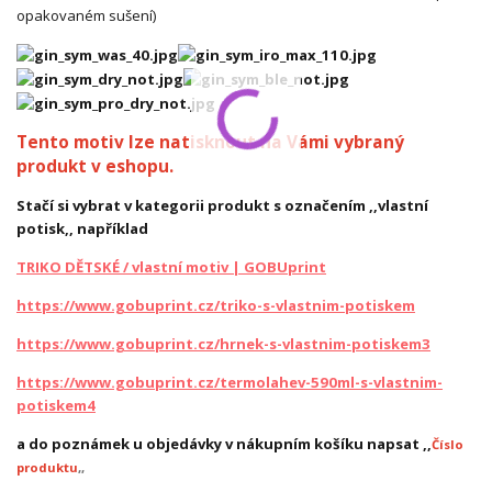
opakovaném sušení)
Tento motiv lze natisknout na Vámi vybraný
produkt v eshopu.
Stačí si vybrat v kategorii produkt s označením ,,vlastní
potisk,, například
TRIKO DĚTSKÉ / vlastní motiv | GOBUprint
https://www.gobuprint.cz/triko-s-vlastnim-potiskem
https://www.gobuprint.cz/hrnek-s-vlastnim-potiskem3
https://www.gobuprint.cz/termolahev-590ml-s-vlastnim-
potiskem4
a do poznámek u objedávky v nákupním košíku napsat ,,
Číslo
produktu
,,