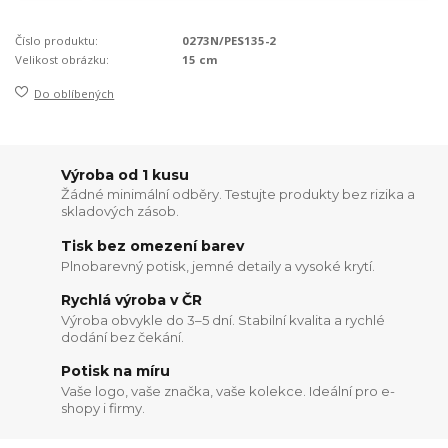
Číslo produktu:
0273N/PES135-2
Velikost obrázku:
15 cm
Do oblíbených
Výroba od 1 kusu
Žádné minimální odběry. Testujte produkty bez rizika a
skladových zásob.
Tisk bez omezení barev
Plnobarevný potisk, jemné detaily a vysoké krytí.
Rychlá výroba v ČR
Výroba obvykle do 3–5 dní. Stabilní kvalita a rychlé
dodání bez čekání.
Potisk na míru
Vaše logo, vaše značka, vaše kolekce. Ideální pro e-
shopy i firmy.