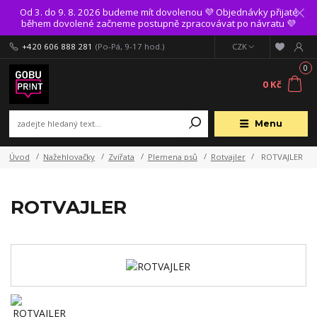
Od 3. do 9. 8. 2026 budeme mít dovolenou 💜 Objednávky přijaté
během dovolené začneme postupně zpracovávat po návratu 💜
+420 606 888 281
(Po-Pá, 9-17 hod.)
CZK
0
0 Kč
Menu
Úvod
Nažehlovačky
Zvířata
Plemena psů
Rotvajler
ROTVAJLER
ROTVAJLER