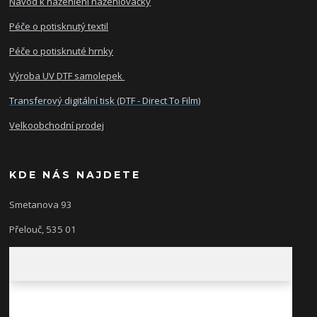
Návod k nažehlení nažehlovačky
Péče o potisknutý textil
Péče o potisknuté hrnky
Výroba UV DTF samolepek
Transferový digitální tisk (DTF - Direct To Film)
Velkoobchodní prodej
KDE NÁS NAJDETE
Smetanova 93
Přelouč, 535 01