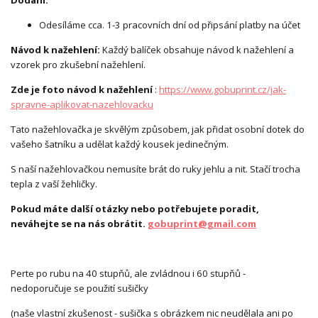
Dodání:
Odesíláme cca. 1-3 pracovních dní od připsání platby na účet
Návod k nažehlení:
Každý balíček obsahuje návod k nažehlení a
vzorek pro zkušební nažehlení.
Zde je foto návod k nažehlení
:
https://www.gobuprint.cz/jak-
spravne-aplikovat-nazehlovacku
Tato nažehlovačka je skvělým způsobem, jak přidat osobní dotek do
vašeho šatníku a udělat každý kousek jedinečným.
S naší nažehlovačkou nemusíte brát do ruky jehlu a nit. Stačí trocha
tepla z vaší žehličky.
Pokud máte další otázky nebo potřebujete poradit,
neváhejte se na nás obrátit.
gobuprint@gmail.com
Perte po rubu na 40 stupňů, ale zvládnou i 60 stupňů -
nedoporučuje se použití sušičky
(naše vlastní zkušenost - sušička s obrázkem nic neudělala ani po