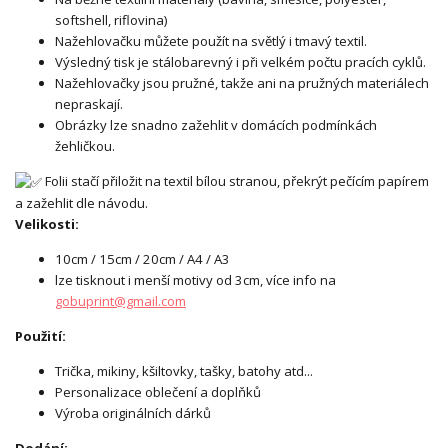
softshell, riflovina)
Nažehlovačku můžete použít na světlý i tmavý textil.
Výsledný tisk je stálobarevný i při velkém počtu pracích cyklů.
Nažehlovačky jsou pružné, takže ani na pružných materiálech
nepraskají.
Obrázky lze snadno zažehlit v domácích podmínkách
žehličkou.
Folii stačí přiložit na textil bílou stranou, překrýt pečícím papírem
a zažehlit dle návodu.
Velikosti:
10cm / 15cm / 20cm / A4 / A3
lze tisknout i menší motivy od 3cm, více info na
gobuprint@gmail.com
Použití:
Trička, mikiny, kšiltovky, tašky, batohy atd...
Personalizace oblečení a doplňků
Výroba originálních dárků