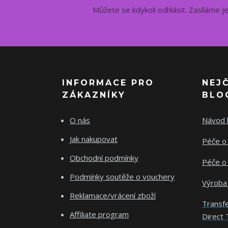
Můžete se kdykoli odhlásit. Zasíláme j
INFORMACE PRO
NEJ
ZÁKAZNÍKY
BLO
O nás
Návod k
Jak nakupovat
Péče o 
Obchodní podmínky
Péče o 
Podmínky soutěže o vouchery
Výroba
Reklamace/vrácení zboží
Transfe
Affiliate program
Direct 