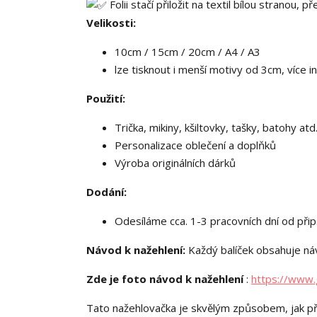
Folii stačí přiložit na textil bílou stranou, 
Velikosti:
10cm / 15cm / 20cm / A4 / A3
lze tisknout i menší motivy od 3cm, více i
Použití:
Trička, mikiny, kšiltovky, tašky, batohy atd.
Personalizace oblečení a doplňků
Výroba originálních dárků
Dodání:
Odesíláme cca. 1-3 pracovních dní od přip
Návod k nažehlení:
Každý balíček obsahuje náv
Zde je foto návod k nažehlení
:
https://www.
Tato nažehlovačka je skvělým způsobem, jak př