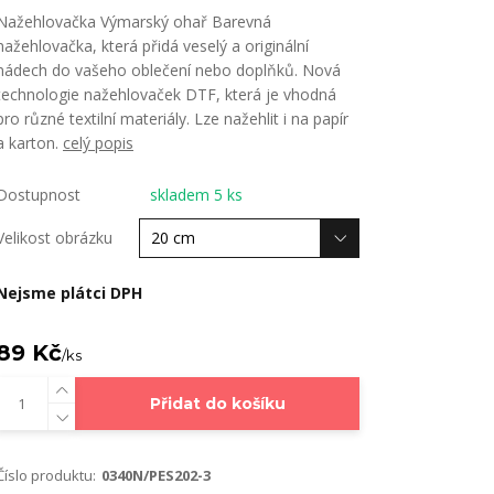
Nažehlovačka Výmarský ohař Barevná
nažehlovačka, která přidá veselý a originální
nádech do vašeho oblečení nebo doplňků. Nová
technologie nažehlovaček DTF, která je vhodná
pro různé textilní materiály. Lze nažehlit i na papír
a karton.
celý popis
Dostupnost
skladem 5 ks
Velikost obrázku
Nejsme plátci DPH
89 Kč
/
ks
Přidat do košíku
Číslo produktu:
0340N/PES202-3