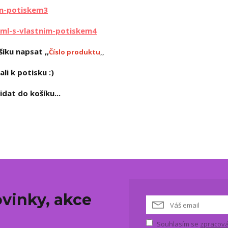
im-potiskem3
ml-s-vlastnim-potiskem4
íku napsat ,,
Číslo produktu
,,
ali k potisku :)
dat do košíku...
vinky, akce
Souhlasím se
zpracová