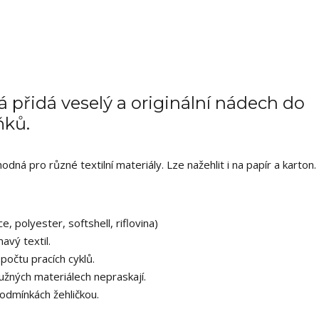
 přidá veselý a originální nádech do
ňků.
ná pro různé textilní materiály. Lze nažehlit i na papír a karton.
e, polyester, softshell, riflovina)
avý textil.
počtu pracích cyklů.
užných materiálech nepraskají.
odmínkách žehličkou.