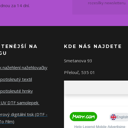
rozesílky newsletteru.
ednou za 14 dní.
ČTENĚJŠÍ NA
KDE NÁS NAJDETE
GU
Smetanova 93
 nažehlení nažehlovačky
Přelouč, 535 01
potisknutý textil
potisknuté hrnky
 UV DTF samolepek
rový digitální tisk (DTF -
To Film)