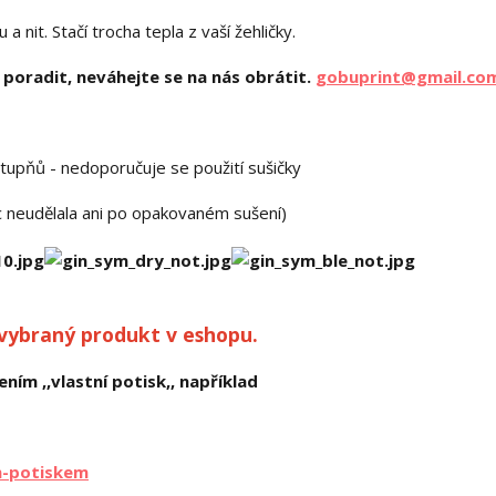
 nit. Stačí trocha tepla z vaší žehličky.
poradit, neváhejte se na nás obrátit.
gobuprint@gmail.co
stupňů - nedoporučuje se použití sušičky
ic neudělala ani po opakovaném sušení)
 vybraný produkt v eshopu.
ním ,,vlastní potisk,, například
m-potiskem