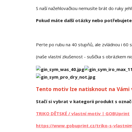
S naší nažehlovačkou nemusíte brát do ruky jehlu a
Pokud máte další otázky nebo potřebujete 
Perte po rubu na 40 stupňů, ale zvládnou i 60 
(naše vlastní zkušenost - sušička s obrázkem n
Tento motiv lze natisknout na Vámi
Stačí si vybrat v kategorii produkt s označe
TRIKO DĚTSKÉ / vlastní motiv | GOBUprint
https://www.gobuprint.cz/triko-s-vlastni