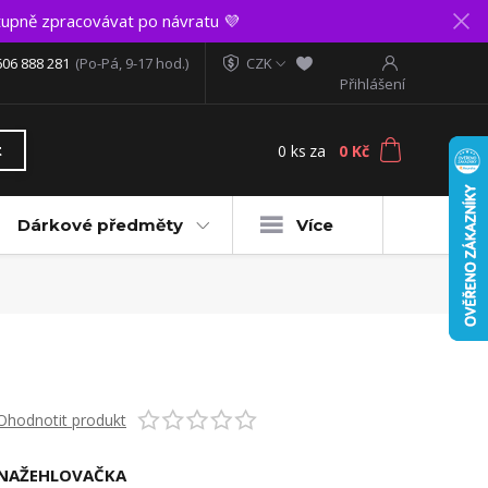
upně zpracovávat po návratu 💜
606 888 281
(Po-Pá, 9-17 hod.)
CZK
Přihlášení
0
ks
za
0 Kč
t
Dárkové předměty
Více
Ohodnotit produkt
NAŽEHLOVAČKA