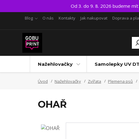
Od 3. do 9. 8. 2026 budeme mí
Blog
O nás
Kontakty
Jak nakupovat
Doprava a pl
Nažehlovačky
Samolepky UV D
Úvod
Nažehlovačky
Zvířata
Plemena psů
OHAŘ