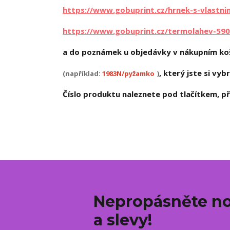
https://www.gobuprint.cz/hrnek-s-vlastn
https://www.gobuprint.cz/termolahev-590
a do poznámek u objedávky v nákupním koš
, který jste si vybr
(například:
1983N/pyžamko
)
Číslo produktu naleznete pod tlačítkem, při
Nepropásněte no
a slevy!