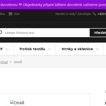
t dovolenou 💜 Objednávky přijaté během dovolené začneme post
atba
Více
Nevíte si rady? Zavolejte.
+420 
Hleda
TF
Potisk textilu
Hrnky a sklenice
Ohař
OHAŘ