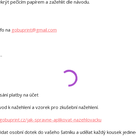
překrýt pečícím papírem a zažehlit dle návodu.
nfo na
gobuprint@gmail.com
..
sání platby na účet
od k nažehlení a vzorek pro zkušební nažehlení.
gobuprint.cz/jak-spravne-aplikovat-nazehlovacku
idat osobní dotek do vašeho šatníku a udělat každý kousek jedin