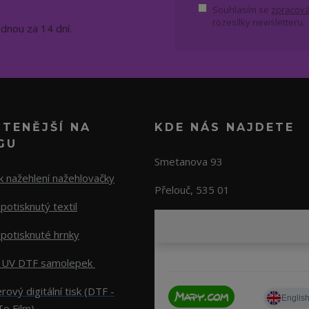
Souhlasím se
zpracová
rozesílky newsletteru.
ednou za 14 dní.
ČTENĚJŠÍ NA
KDE NÁS NAJDETE
GU
Smetanova 93
 nažehlení nažehlovačky
Přelouč, 535 01
potisknutý textil
potisknuté hrnky
 UV DTF samolepek
rový digitální tisk (DTF -
To Film)