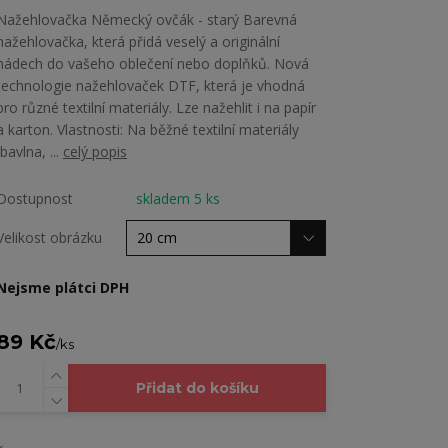
Nažehlovačka Německý ovčák - starý Barevná
nažehlovačka, která přidá veselý a originální
nádech do vašeho oblečení nebo doplňků. Nová
technologie nažehlovaček DTF, která je vhodná
pro různé textilní materiály. Lze nažehlit i na papír
a karton. Vlastnosti: Na běžné textilní materiály
(bavlna, ...
celý popis
Dostupnost
skladem 5 ks
Velikost obrázku
Nejsme plátci DPH
89 Kč
/
ks
Přidat do košíku