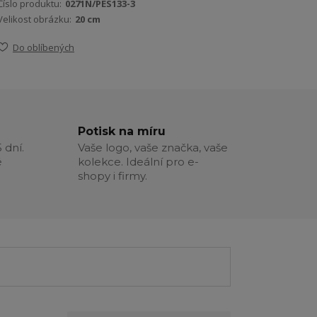
Číslo produktu:
0271N/PES133-3
Velikost obrázku:
20 cm
Do oblíbených
Potisk na míru
 dní.
Vaše logo, vaše značka, vaše
é
kolekce. Ideální pro e-
shopy i firmy.