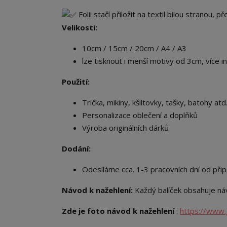
Folii stačí přiložit na textil bílou stranou, 
Velikosti:
10cm / 15cm / 20cm / A4 / A3
lze tisknout i menší motivy od 3cm, více i
Použití:
Trička, mikiny, kšiltovky, tašky, batohy atd.
Personalizace oblečení a doplňků
Výroba originálních dárků
Dodání:
Odesíláme cca. 1-3 pracovních dní od přip
Návod k nažehlení:
Každý balíček obsahuje náv
Zde je foto návod k nažehlení
:
https://www.