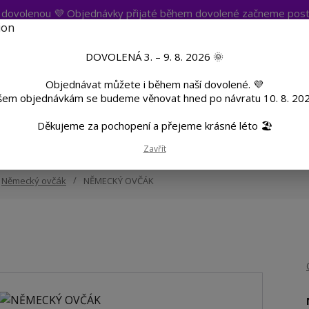
t dovolenou 💜 Objednávky přijaté během dovolené začneme post
atba
Více
Nevíte si rady? Zavolejte.
+420 
DOVOLENÁ 3. – 9. 8. 2026 🌞
Objednávat můžete i během naší dovolené. 💜
Hleda
šem objednávkám se budeme věnovat hned po návratu 10. 8. 202
Děkujeme za pochopení a přejeme krásné léto 🏖️
TF
Potisk textilu
Hrnky a sklenice
Zavřít
Německý ovčák
NĚMECKÝ OVČÁK