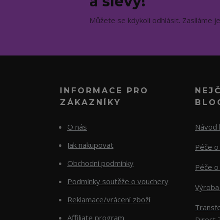
a slevy!
Můžete se kdykoli odhlásit. Zasíláme j
INFORMACE PRO
NEJ
ZÁKAZNÍKY
BLO
O nás
Návod k
Jak nakupovat
Péče o 
Obchodní podmínky
Péče o 
Podmínky soutěže o vouchery
Výroba
Reklamace/vrácení zboží
Transfe
Affiliate program
Direct 