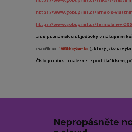
https://www.gobuprint.cz/triko-s-vlastni
https://www.gobuprint.cz/hrnek-s-vlastn
https://www.gobuprint.cz/termolahev-590
a do poznámek u objedávky v nákupním koš
, který jste si vybr
(například:
1983N/pyžamko
)
Číslo produktu naleznete pod tlačítkem, při
Nepropásněte no