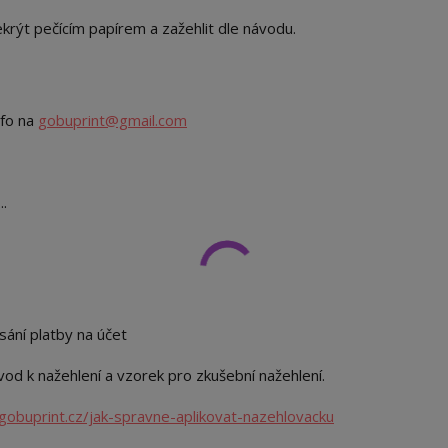
překrýt pečícím papírem a zažehlit dle návodu.
nfo na
gobuprint@gmail.com
..
sání platby na účet
od k nažehlení a vzorek pro zkušební nažehlení.
gobuprint.cz/jak-spravne-aplikovat-nazehlovacku