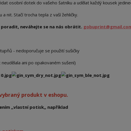
idat osobní dotek do vašeho šatníku a udělat každý kousek jedin
 nit. Stačí trocha tepla z vaší žehličky.
poradit, neváhejte se na nás obrátit.
gobuprint@gmail.co
stupňů - nedoporučuje se použití sušičky
ic neudělala ani po opakovaném sušení)
 vybraný produkt v eshopu.
ním ,,vlastní potisk,, například