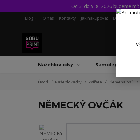
Od 3. do 9. 8. 2026 budeme mí
Blog
O nás
Kontakty
Jak nakupovat
Doprava a pl
V
Nažehlovačky
Samolepky UV D
Úvod
Nažehlovačky
Zvířata
Plemena psů
NĚMECKÝ OVČÁK