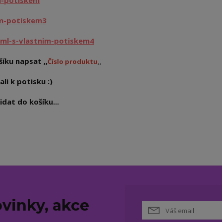
m-potiskem
im-potiskem3
ml-s-vlastnim-potiskem4
íku napsat ,,
Číslo produktu
,,
ali k potisku :)
dat do košíku...
vinky, akce