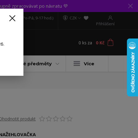
upně zpracovávat po návratu 💜
606 888 281
(Po-Pá, 9-17 hod.)
CZK
Přihlášení
0
ks
za
0 Kč
t
6.
Dárkové předměty
Více
Ohodnotit produkt
NAŽEHLOVAČKA