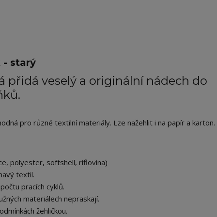
- starý
 přidá veselý a originální nádech do
ňků.
ná pro různé textilní materiály. Lze nažehlit i na papír a karton.
e, polyester, softshell, riflovina)
avý textil.
počtu pracích cyklů.
užných materiálech nepraskají.
odmínkách žehličkou.