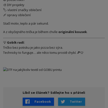
🎨 DIY projekty
🏷️ vlastní značky oblečení
🩹 opravy oblečení
Stačí motiv, teplo a pár sekund.
A z obyčejného trička je během chvíle
originální kousek
.
💡
Gobík radí:
Tričko bez potisku je jako pizza bez sýra.
Technicky to funguje… ale něco tomu prostě chybí. 🍕👕
Líbil se článek? Sdílejte ho s přáteli
Facebook
Twitter