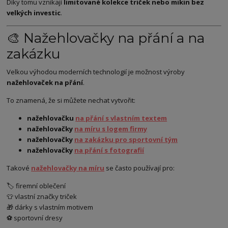
Díky tomu vznikají
limitované kolekce triček nebo mikin bez
velkých investic
.
🎨 Nažehlovačky na přání a na
zakázku
Velkou výhodou moderních technologií je možnost výroby
nažehlovaček na přání
.
To znamená, že si můžete nechat vytvořit:
nažehlovačku
na přání s vlastním textem
nažehlovačky
na míru s logem firmy
nažehlovačky
na zakázku pro sportovní tým
nažehlovačky
na přání s fotografií
Takové
nažehlovačky na míru
se často používají pro:
🏷️ firemní oblečení
👕 vlastní značky triček
🎁 dárky s vlastním motivem
⚽ sportovní dresy