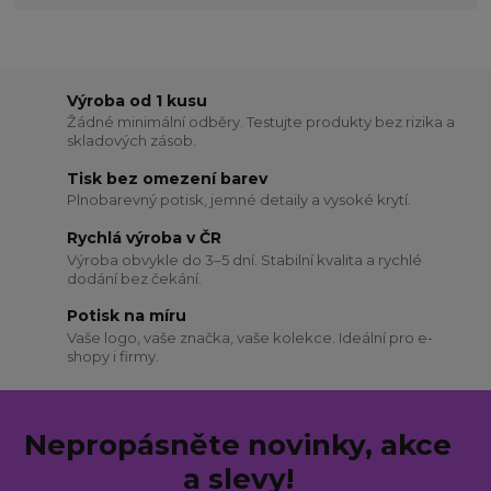
Výroba od 1 kusu
Žádné minimální odběry. Testujte produkty bez rizika a
skladových zásob.
Tisk bez omezení barev
Plnobarevný potisk, jemné detaily a vysoké krytí.
Rychlá výroba v ČR
Výroba obvykle do 3–5 dní. Stabilní kvalita a rychlé
dodání bez čekání.
Potisk na míru
Vaše logo, vaše značka, vaše kolekce. Ideální pro e-
shopy i firmy.
Nepropásněte novinky, akce
a slevy!