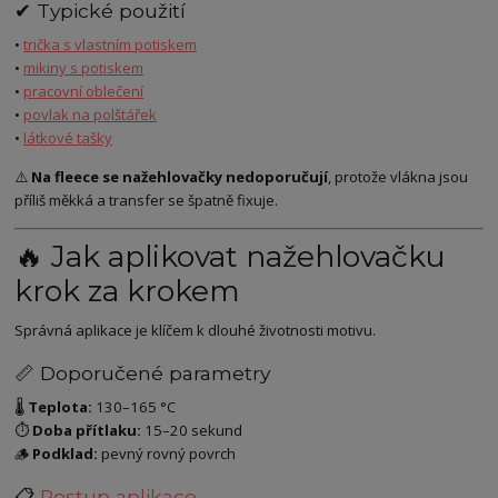
✔ Typické použití
•
trička s vlastním potiskem
•
mikiny s potiskem
•
pracovní oblečení
•
povlak na polštářek
•
látkové tašky
⚠️
Na fleece se nažehlovačky nedoporučují
, protože vlákna jsou
příliš měkká a transfer se špatně fixuje.
🔥 Jak aplikovat nažehlovačku
krok za krokem
Správná aplikace je klíčem k dlouhé životnosti motivu.
📏 Doporučené parametry
🌡️
Teplota:
130–165 °C
⏱️
Doba přítlaku:
15–20 sekund
🪵
Podklad:
pevný rovný povrch
📋
Postup aplikace