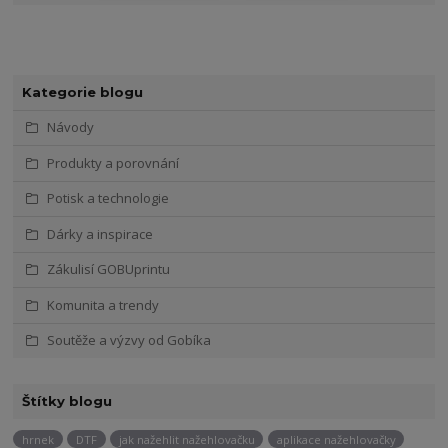
Kategorie blogu
Návody
Produkty a porovnání
Potisk a technologie
Dárky a inspirace
Zákulisí GOBUprintu
Komunita a trendy
Soutěže a výzvy od Gobíka
Štítky blogu
hrnek
DTF
jak nažehlit nažehlovačku
aplikace nažehlovačky