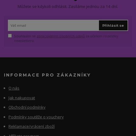
Můžete se kdykoli odhlásit. Zasíláme jednou za 14 dní.
Přihlásit se
Souhlasím se
zpracováním osobních údajů
za účelem rozesílky
newsletteru.
INFORMACE PRO ZÁKAZNÍKY
O nás
Jak nakupovat
Obchodní podmínky
Podmínky soutěže o vouchery
Reklamace/vrácení zboží
Affiliate program