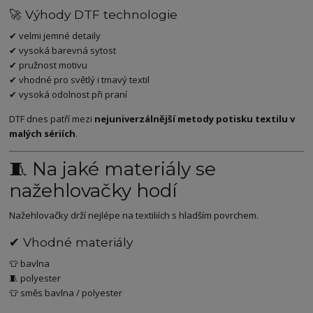
🚀 Výhody DTF technologie
✔ velmi jemné detaily
✔ vysoká barevná sytost
✔ pružnost motivu
✔ vhodné pro světlý i tmavý textil
✔ vysoká odolnost při praní
DTF dnes patří mezi
nejuniverzálnější metody potisku textilu v
malých sériích
.
🧵 Na jaké materiály se
nažehlovačky hodí
Nažehlovačky drží nejlépe na textiliích s hladším povrchem.
✔ Vhodné materiály
👕 bavlna
🧵 polyester
👕 směs bavlna / polyester