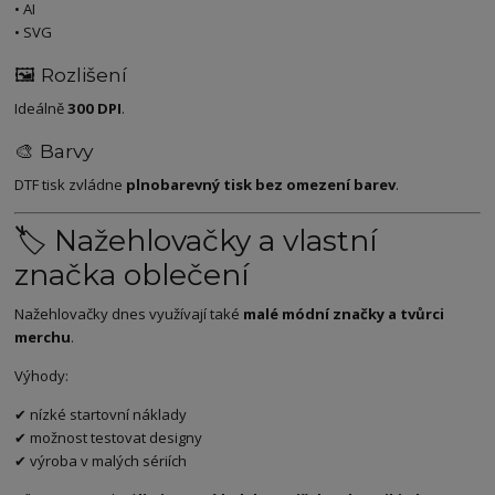
• AI
• SVG
🖼️ Rozlišení
Ideálně
300 DPI
.
🎨 Barvy
DTF tisk zvládne
plnobarevný tisk bez omezení barev
.
🏷️ Nažehlovačky a vlastní
značka oblečení
Nažehlovačky dnes využívají také
malé módní značky a tvůrci
merchu
.
Výhody:
✔ nízké startovní náklady
✔ možnost testovat designy
✔ výroba v malých sériích