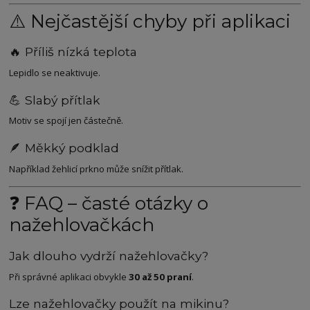
⚠️ Nejčastější chyby při aplikaci
🔥 Příliš nízká teplota
Lepidlo se neaktivuje.
💪 Slabý přítlak
Motiv se spojí jen částečně.
🪶 Měkký podklad
Například žehlicí prkno může snížit přítlak.
❓ FAQ – časté otázky o
nažehlovačkách
Jak dlouho vydrží nažehlovačky?
Při správné aplikaci obvykle
30 až 50 praní
.
Lze nažehlovačky použít na mikinu?