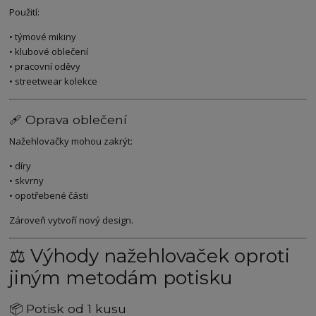
Použití:
• týmové mikiny
• klubové oblečení
• pracovní oděvy
• streetwear kolekce
🩹 Oprava oblečení
Nažehlovačky mohou zakrýt:
• díry
• skvrny
• opotřebené části
Zároveň vytvoří nový design.
⚖️ Výhody nažehlovaček oproti
jiným metodám potisku
📦 Potisk od 1 kusu