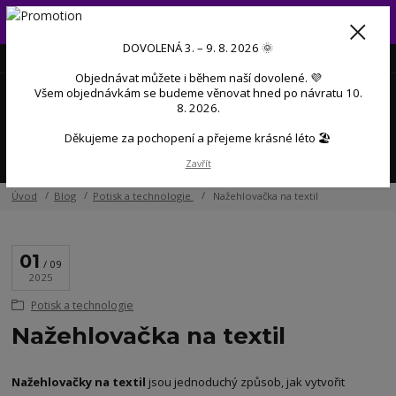
Od 3. do 9. 8. 2026 budeme mít dovolenou 💜 Objednávky přijaté
během dovolené začneme postupně zpracovávat po návratu 💜
DOVOLENÁ 3. – 9. 8. 2026 🌞
+420 606 888 281
(Po-Pá, 9-17 hod.)
CZK
Objednávat můžete i během naší dovolené. 💜
0
Všem objednávkám se budeme věnovat hned po návratu 10.
0 Kč
8. 2026.
Děkujeme za pochopení a přejeme krásné léto 🏖️
Menu
Zavřít
Úvod
Blog
Potisk a technologie
Nažehlovačka na textil
01
09
2025
Potisk a technologie
Nažehlovačka na textil
Nažehlovačky na textil
jsou jednoduchý způsob, jak vytvořit