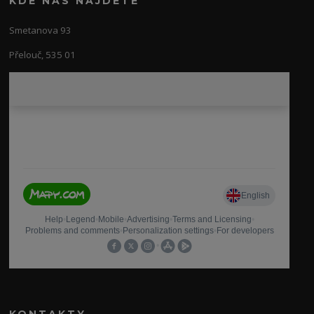
KDE NÁS NAJDETE
Smetanova 93
Přelouč, 535 01