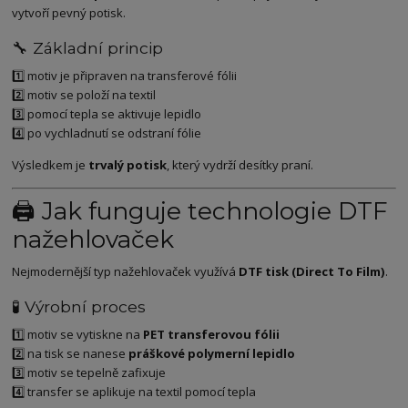
vytvoří pevný potisk.
🔧 Základní princip
1️⃣ motiv je připraven na transferové fólii
2️⃣ motiv se položí na textil
3️⃣ pomocí tepla se aktivuje lepidlo
4️⃣ po vychladnutí se odstraní fólie
Výsledkem je
trvalý potisk
, který vydrží desítky praní.
🖨️ Jak funguje technologie DTF
nažehlovaček
Nejmodernější typ nažehlovaček využívá
DTF tisk (Direct To Film)
.
🧪 Výrobní proces
1️⃣ motiv se vytiskne na
PET transferovou fólii
2️⃣ na tisk se nanese
práškové polymerní lepidlo
3️⃣ motiv se tepelně zafixuje
4️⃣ transfer se aplikuje na textil pomocí tepla