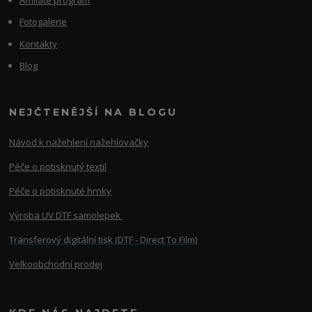
Fotogalerie
Kontakty
Blog
NEJČTENĚJŠÍ NA BLOGU
Návod k nažehlení nažehlovačky
Péče o potisknutý textil
Péče o potisknuté hrnky
Výroba UV DTF samolepek
Transferový digitální tisk (DTF - Direct To Film)
Velkoobchodní prodej