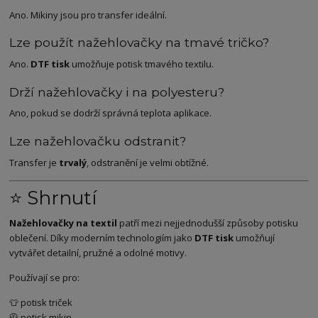
Ano. Mikiny jsou pro transfer ideální.
Lze použít nažehlovačky na tmavé tričko?
Ano.
DTF tisk
umožňuje potisk tmavého textilu.
Drží nažehlovačky i na polyesteru?
Ano, pokud se dodrží správná teplota aplikace.
Lze nažehlovačku odstranit?
Transfer je
trvalý
, odstranění je velmi obtížné.
⭐ Shrnutí
Nažehlovačky na textil
patří mezi nejjednodušší způsoby potisku
oblečení. Díky moderním technologiím jako
DTF tisk
umožňují
vytvářet detailní, pružné a odolné motivy.
Používají se pro:
👕 potisk triček
🧥 potisk mikin