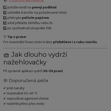
1️⃣ položte textil na
pevný podklad
2️⃣ umístěte transfer na požadované místo
3️⃣ překryjte
pečicím papírem
4️⃣ silně přitlačte žehličku nebo lis
5️⃣ po vychladnutí sloupněte fólii
💡
Tip z praxe:
Pro maximální fixaci motiv krátce
přežehlete i z rubu textilu
.
🧺 Jak dlouho vydrží
nažehlovačky
Při správné aplikaci vydrží
30–50 praní
.
🧼 Doporučená péče
✔ prát naruby
✔ maximálně 30–40 °C
✔ nepoužívat agresivní chemii
✔ nežehlit přímo přes motiv