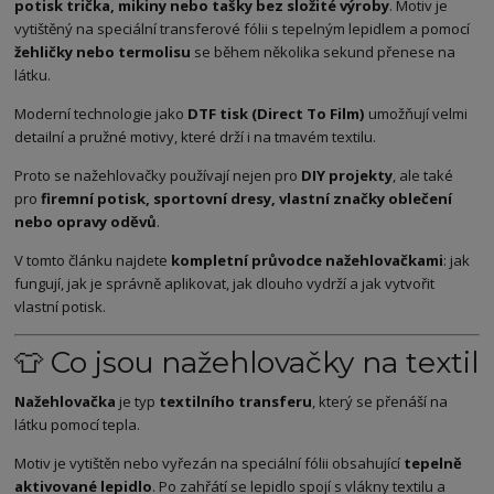
potisk trička, mikiny nebo tašky bez složité výroby
. Motiv je
vytištěný na speciální transferové fólii s tepelným lepidlem a pomocí
žehličky nebo termolisu
se během několika sekund přenese na
látku.
Moderní technologie jako
DTF tisk (Direct To Film)
umožňují velmi
detailní a pružné motivy, které drží i na tmavém textilu.
Proto se nažehlovačky používají nejen pro
DIY projekty
, ale také
pro
firemní potisk, sportovní dresy, vlastní značky oblečení
nebo opravy oděvů
.
V tomto článku najdete
kompletní průvodce nažehlovačkami
: jak
fungují, jak je správně aplikovat, jak dlouho vydrží a jak vytvořit
vlastní potisk.
👕 Co jsou nažehlovačky na textil
Nažehlovačka
je typ
textilního transferu
, který se přenáší na
látku pomocí tepla.
Motiv je vytištěn nebo vyřezán na speciální fólii obsahující
tepelně
aktivované lepidlo
. Po zahřátí se lepidlo spojí s vlákny textilu a