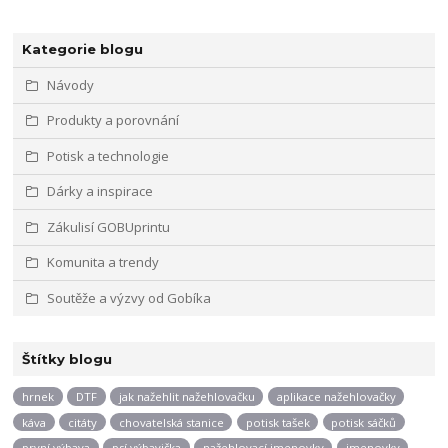
Kategorie blogu
Návody
Produkty a porovnání
Potisk a technologie
Dárky a inspirace
Zákulisí GOBUprintu
Komunita a trendy
Soutěže a výzvy od Gobíka
Štítky blogu
hrnek
DTF
jak nažehlit nažehlovačku
aplikace nažehlovačky
káva
citáty
chovatelská stanice
potisk tašek
potisk sáčků
první výbava
psí výbavička
nažehlovací jmenovky
jmenovky