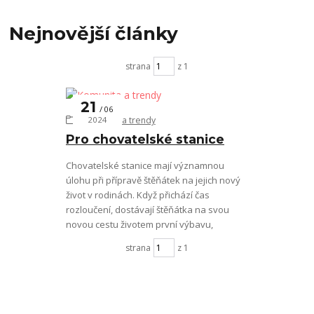
Nejnovější články
strana
z 1
21
06
Komunita a trendy
2024
Pro chovatelské stanice
Chovatelské stanice mají významnou
úlohu při přípravě štěňátek na jejich nový
život v rodinách. Když přichází čas
rozloučení, dostávají štěňátka na svou
novou cestu životem první výbavu,
strana
z 1