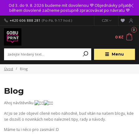
Od 3. do 9. 8. 2026 budeme mít dovolenou 💜 Objednávky přijaté
během dovolené začneme postupně zpracovávat po návratu 💜
+420 606 888 281
(Po-Pá, 9-17 hod.)
CZK
0
0 Kč
Menu
Úvod
Blog
Blog
Ahoj návštěvníku
Ať jsi se zde objevil cíleně nebo náhodně, buď vítán na našem blogu, kde
se dozvíš o novinkách nebo nalezneš tipy, rady a návody.
Máme tu i něco pro zasmání :D