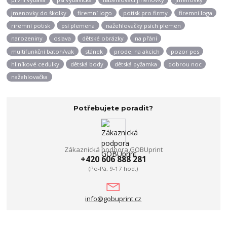
jmenovky do školky
firemní logo
potisk pro firmy
firemní loga
riremní potisk
psí plemena
nažehlovačky psích plemen
narozeniny
oslava
dětské obrázky
na přání
multifunkční batoh/vak
stánek
prodej na akcích
pozor pes
hliníkové cedulky
dětská body
dětská pyžamka
dobrou noc
nažehlovačka
Potřebujete poradit?
Zákaznická podpora GOBUprint
+420 606 888 281
(Po-Pá, 9-17 hod.)
info@gobuprint.cz