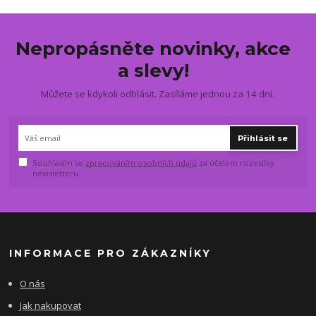
Nepropásněte novinky, akce
a slevy!
Můžete se kdykoli odhlásit. Zasíláme jednou za 14 dní.
Přihlásit se
Souhlasím se
zpracováním osobních údajů
za účelem rozesílky
newsletteru.
INFORMACE PRO ZÁKAZNÍKY
O nás
Jak nakupovat