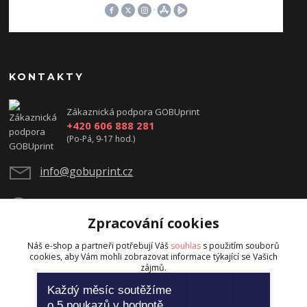
KONTAKTY
Zákaznická podpora GOBUprint
+420 606 888 281
(Po-Pá, 9-17 hod.)
info@gobuprint.cz
Zpracování cookies
Náš e-shop a partneři potřebují Váš
souhlas
s použitím souborů
cookies, aby Vám mohli zobrazovat informace týkající se Vašich
zájmů.
Upravit sběr cookies.
Každý měsíc soutěžíme
o 5 poukazů v hodnotě
Nastavení
Souhlasím