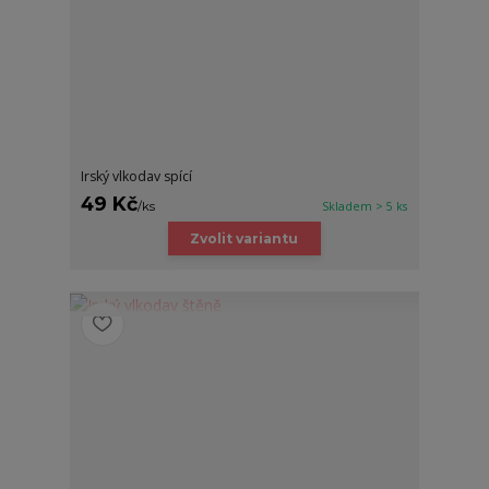
Irský vlkodav spící
49 Kč
/
ks
Skladem > 5 ks
Zvolit variantu