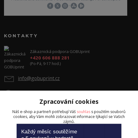
KONTAKTY
Zákaznická podpora GOBUprint
+420 606 888 281
(Po-Pá, 9-17 hod.)
info@gobuprint.cz
Zpracování cookies
Náš e-shop a partneři potřebují Váš
souhlas
s použitím souborů
cookies, aby Vám mohli zobrazovat informace týkající se Vašich
zájmů.
Upravit sběr cookies.
Každý měsíc soutěžíme