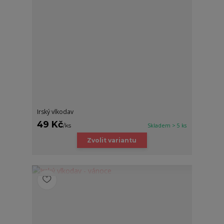
Irský vlkodav
49 Kč
/
ks
Skladem > 5 ks
Zvolit variantu