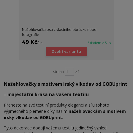
Nažehlovačka psa z vlastního obrázku nebo
fotografie
49 Kč
/
ks
Skladem > 5 ks
Zvolit variantu
strana
z 1
Nažehlovačky s motivem irský vlkodav od GOBUprint
– majestátní krása na vašem textilu
Přeneste na své textilní produkty eleganci a sílu tohoto
výjimečného plemene díky našim
nažehlovačkám s motivem
irský vlkodav od GOBUprint
.
Tyto dekorace dodají vašemu textilu jedinečný vzhled