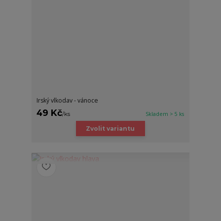
Irský vlkodav - vánoce
49 Kč
/
ks
Skladem > 5 ks
Zvolit variantu