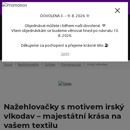
Od 3. do 9. 8. 2026 budeme mít dovolenou 💜 Objednávky přijaté
během dovolené začneme postupně zpracovávat po návratu 💜
DOVOLENÁ 3. – 9. 8. 2026 🌞
+420 606 888 281
(Po-Pá, 9-17 hod.)
CZK
Objednávat můžete i během naší dovolené. 💜
0
Všem objednávkám se budeme věnovat hned po návratu 10.
0 Kč
8. 2026.
Děkujeme za pochopení a přejeme krásné léto 🏖️
Menu
Zavřít
Úvod
Nažehlovačky
Zvířata
Plemena psů
Irský vlkodav
Nažehlovačky s motivem irský
vlkodav – majestátní krása na
vašem textilu