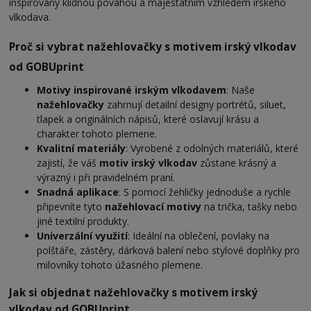
inspirovaný klidnou povahou a majestátním vzhledem irského
vlkodava.
Proč si vybrat nažehlovačky s motivem irský vlkodav
od GOBUprint
Motivy inspirované irským vlkodavem
: Naše
nažehlovačky
zahrnují detailní designy portrétů, siluet,
tlapek a originálních nápisů, které oslavují krásu a
charakter tohoto plemene.
Kvalitní materiály
: Vyrobené z odolných materiálů, které
zajistí, že váš
motiv irský vlkodav
zůstane krásný a
výrazný i při pravidelném praní.
Snadná aplikace
: S pomocí žehličky jednoduše a rychle
připevníte tyto
nažehlovací motivy
na trička, tašky nebo
jiné textilní produkty.
Univerzální využití
: Ideální na oblečení, povlaky na
polštáře, zástěry, dárková balení nebo stylové doplňky pro
milovníky tohoto úžasného plemene.
Jak si objednat nažehlovačky s motivem irský
vlkodav od GOBUprint