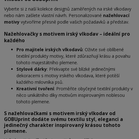
Vyberte si z naší kolekce designů zaměřených na irské vlkodavy
nebo nám zašlete vlastní návrh. Personalizované
nažehlovací
motivy
vytvoříme přesně podle vašich požadavků a představ.
Nažehlovačky s motivem irský vlkodav – ideální pro
každého
Pro majitele irských vlkodavů
: Oživte své oblíbené
textilní produkty motivy, které zdůrazňují krásu a povahu
tohoto majestátního plemene.
Stylové dárky
: Překvapte své blízké jedinečnými
dekoracemi s motivy irského vlkodava, které potěší
každého milovníka psů.
Kreativní tvoření
: Proměňte obyčejné textilní produkty v
něco unikátního díky motivům inspirovaným noblesou
tohoto plemene.
S
nažehlovačkami s motivem irský vlkodav od
GOBUprint
dodáte svému textilu styl, eleganci a
jedinečný charakter inspirovaný krásou tohoto
plemene.