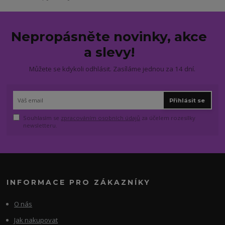
Nepropásněte novinky, akce
a slevy!
Můžete se kdykoli odhlásit. Zasíláme jednou za 14 dní.
Přihlásit se
Souhlasím se
zpracováním osobních údajů
za účelem rozesílky
newsletteru.
INFORMACE PRO ZÁKAZNÍKY
O nás
Jak nakupovat