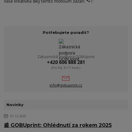
Vaše kreativita díky těmto motivům zazáří. 🐾✨
Potřebujete poradit?
Zákaznická podpora GOBUprint
+420 606 888 281
(Po-Pá, 9-17 hod.)
info@gobuprint.cz
Novinky
01.12.2025
📰 GOBUprint: Ohlédnutí za rokem 2025