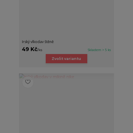
Irský vlkodav štěně
49 Kč
/
ks
Skladem > 5 ks
Zvolit variantu