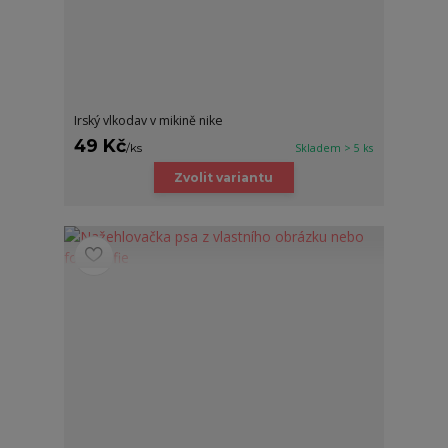
Irský vlkodav v mikině nike
49 Kč
/
ks
Skladem > 5 ks
Zvolit variantu