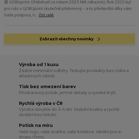
📰 GOBUprint: Ohlédnutí za rokem 2025 Milí zákazníci, Rok 2025 byl
pro nás v GOBUprint skutečně přelomový – a to především díky vám.
Vaše podpora, n...
číst celé
Zobrazit všechny novinky
Výroba od 1 kusu
Žádné minimální odběry. Testujte produkty bez rizika a
skladových zásob.
Tisk bez omezení barev
Plnobarevný potisk, jemné detaily a vysoké krytí.
Rychlá výroba v ČR
Výroba obvykle do 3–5 dní. Stabilní kvalita a rychlé
dodání bez čekání.
Potisk na míru
Vaše logo, vaše značka, vaše kolekce. Ideální pro e-
shopy i firmy.