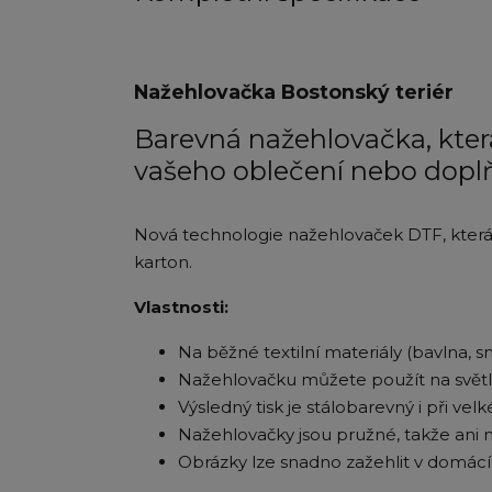
Nažehlovačka Bostonský teriér
Barevná nažehlovačka, která
vašeho oblečení nebo dopl
Nová technologie nažehlovaček DTF, která je
karton.
Vlastnosti:
Na běžné textilní materiály (bavlna, smě
Nažehlovačku můžete použít na světlý 
Výsledný tisk je stálobarevný i při ve
Nažehlovačky jsou pružné, takže ani 
Obrázky lze snadno zažehlit v domác