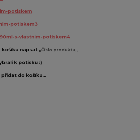
tnim-potiskem
tnim-potiskem3
590ml-s-vlastnim-potiskem4
košíku napsat ,,
Číslo produktu,,
vybrali k potisku :)
přidat do košíku...