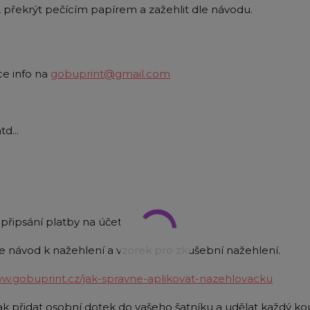
nou, překrýt pečícím papírem a zažehlit dle návodu.
ce info na
gobuprint@gmail.com
td...
připsání platby na účet
 návod k nažehlení a vzorek pro zkušební nažehlení.
ww.gobuprint.cz/jak-spravne-aplikovat-nazehlovacku
k přidat osobní dotek do vašeho šatníku a udělat každý k