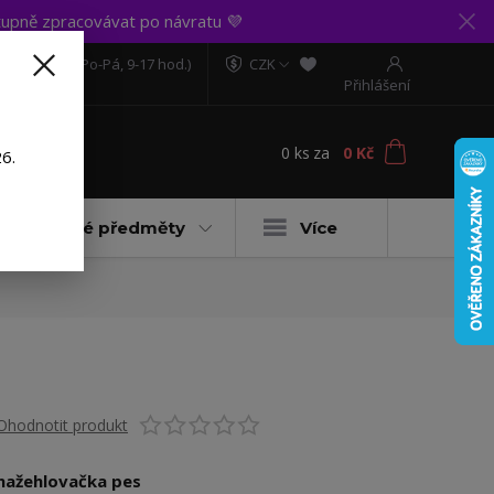
upně zpracovávat po návratu 💜
606 888 281
(Po-Pá, 9-17 hod.)
CZK
Přihlášení
0
ks
za
0 Kč
t
6.
Dárkové předměty
Více
Ohodnotit produkt
nažehlovačka pes