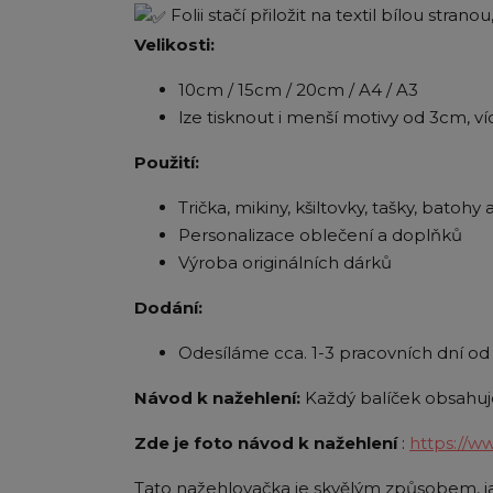
Folii stačí přiložit na textil bílou stra
Velikosti:
10cm / 15cm / 20cm / A4 / A3
lze tisknout i menší motivy od 3cm, ví
Použití:
Trička, mikiny, kšiltovky, tašky, batohy a
Personalizace oblečení a doplňků
Výroba originálních dárků
Dodání:
Odesíláme cca. 1-3 pracovních dní od 
Návod k nažehlení:
Každý balíček obsahuje
Zde je foto návod k nažehlení
:
https://w
Tato nažehlovačka je skvělým způsobem, ja