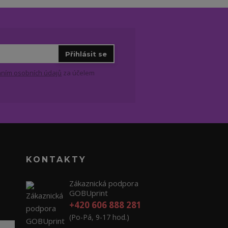
Přihlásit se
ním osobních údajů
za účelem
KONTAKTY
Zákaznická podpora
GOBUprint
+420 606 888 281
(Po-Pá, 9-17 hod.)