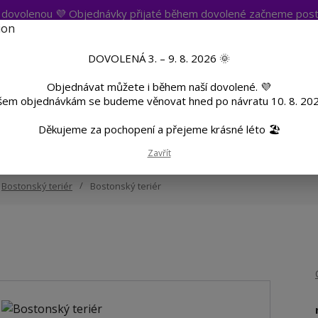
t dovolenou 💜 Objednávky přijaté během dovolené začneme post
atba
Více
Nevíte si rady? Zavolejte.
+420 
DOVOLENÁ 3. – 9. 8. 2026 🌞
Objednávat můžete i během naší dovolené. 💜
Hleda
šem objednávkám se budeme věnovat hned po návratu 10. 8. 202
Děkujeme za pochopení a přejeme krásné léto 🏖️
TF
Potisk textilu
Hrnky a sklenice
Zavřít
Bostonský teriér
Bostonský teriér