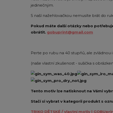
jedinečným.
S naší nažehlovačkou nemusíte brát do ruky j
Pokud máte další otázky nebo potřebuje
obrátit.
gobuprint@gmail.com
Perte po rubu na 40 stupňů, ale zvládnou i
(naše vlastní zkušenost - sušička s obráz
Tento motiv lze natisknout na Vámi vyb
Stačí si vybrat v kategorii produkt s ozn
TRIKO DĚTSKÉ / vlastní motiv | GOBUpri