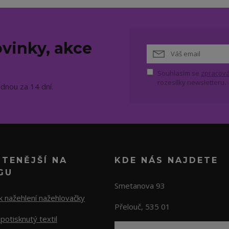
vinky, akce
Souhlasím se
zpracová
rozesílky newsletteru.
ednou za 14 dní.
ČTENĚJŠÍ NA
KDE NÁS NAJDETE
GU
Smetanova 93
 nažehlení nažehlovačky
Přelouč, 535 01
potisknutý textil