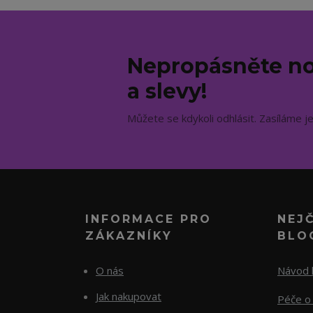
Nepropásněte no
a slevy!
Můžete se kdykoli odhlásit. Zasíláme j
INFORMACE PRO
NEJ
ZÁKAZNÍKY
BLO
O nás
Návod k
Jak nakupovat
Péče o 