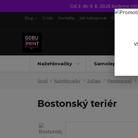
Od 3. do 9. 8. 2026 budeme mí
Blog
O nás
Kontakty
Jak nakupovat
Doprava a pl
V
Nažehlovačky
Samolepky UV D
Úvod
Nažehlovačky
Zvířata
Plemena psů
Bostonský teriér