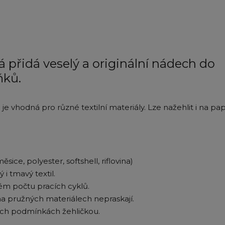
 přidá veselý a originální nádech do
ňků.
 vhodná pro různé textilní materiály. Lze nažehlit i na pap
sice, polyester, softshell, riflovina)
i tmavý textil.
lkém počtu pracích cyklů.
na pružných materiálech nepraskají.
ích podmínkách žehličkou.