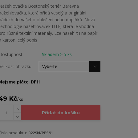
Nažehlovačka Bostonský teriér Barevná
nažehlovačka, která přidá veselý a originální
nádech do vašeho oblečení nebo doplňků. Nová
technologie nažehlovaček DTF, která je vhodná
pro různé textilní materiály. Lze nažehlit i na papír
a karton.
celý popis
Dostupnost
Skladem > 5 ks
Velikost obrázku
Nejsme plátci DPH
49 Kč
/
ks
Přidat do košíku
Číslo produktu:
0229N/PES91