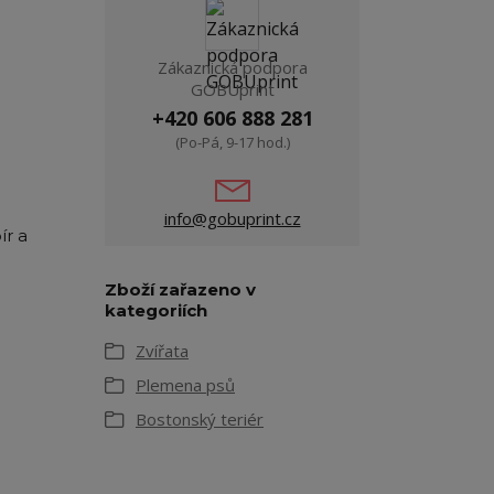
Zákaznická podpora
GOBUprint
+420 606 888 281
(Po-Pá, 9-17 hod.)
info@gobuprint.cz
ír a
Zboží zařazeno v
kategoriích
Zvířata
Plemena psů
Bostonský teriér