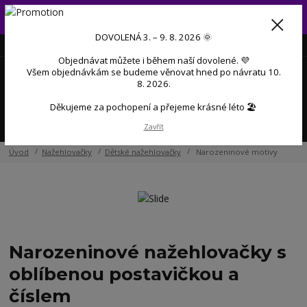
Od 3. do 9. 8. 2026 budeme mít dovolenou 💜 Objednávky přijaté
během dovolené začneme postupně zpracovávat po návratu 💜
DOVOLENÁ 3. – 9. 8. 2026 🌞
+420 606 888 281
(Po-Pá, 9-17 hod.)
CZK
Objednávat můžete i během naší dovolené. 💜
0
Všem objednávkám se budeme věnovat hned po návratu 10.
0 Kč
8. 2026.
Děkujeme za pochopení a přejeme krásné léto 🏖️
Menu
Zavřít
Úvod
Nažehlovačky
Dětské nažehlovačky
Narozeninové motivy
Narozeninové nažehlovačky s
oblíbenou postavičkou a
číslem