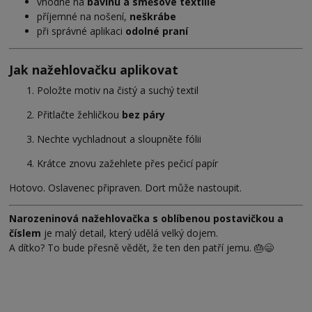
vhodné na
bavlnu a směsové textilie
příjemné na nošení,
neškrábe
při správné aplikaci
odolné praní
Jak nažehlovačku aplikovat
Položte motiv na čistý a suchý textil
Přitlačte žehličkou
bez páry
Nechte vychladnout a sloupněte fólii
Krátce znovu zažehlete přes pečicí papír
Hotovo. Oslavenec připraven. Dort může nastoupit.
Narozeninová nažehlovačka s oblíbenou postavičkou a
číslem
je malý detail, který udělá velký dojem.
A dítko? To bude přesně vědět, že ten den patří jemu. 🎂😄