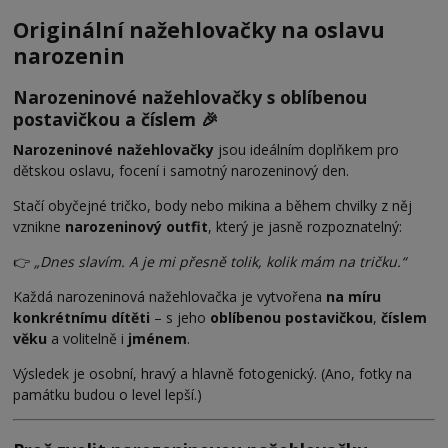
Originální nažehlovačky na oslavu
narozenin
Narozeninové nažehlovačky s oblíbenou
postavičkou a číslem 🎉
Narozeninové nažehlovačky
jsou ideálním doplňkem pro
dětskou oslavu, focení i samotný narozeninový den.
Stačí obyčejné tričko, body nebo mikina a během chvilky z něj
vznikne
narozeninový outfit
, který je jasně rozpoznatelný:
👉
„Dnes slavím. A je mi přesně tolik, kolik mám na tričku.“
Každá narozeninová nažehlovačka je vytvořena
na míru
konkrétnímu dítěti
– s jeho
oblíbenou postavičkou
,
číslem
věku
a volitelně i
jménem
.
Výsledek je osobní, hravý a hlavně fotogenický. (Ano, fotky na
památku budou o level lepší.)