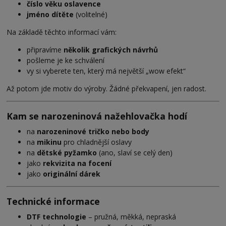
číslo věku oslavence
jméno dítěte
(volitelné)
Na základě těchto informací vám:
připravíme
několik grafických návrhů
pošleme je ke schválení
vy si vyberete ten, který má největší „wow efekt“
Až potom jde motiv do výroby. Žádné překvapení, jen radost.
Kam se narozeninová nažehlovačka hodí
na
narozeninové tričko nebo body
na
mikinu
pro chladnější oslavy
na
dětské pyžamko
(ano, slaví se celý den)
jako
rekvizita na focení
jako
originální dárek
Technické informace
DTF technologie
– pružná, měkká, nepraská