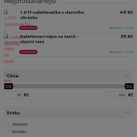
Nejprodávanější
1.DTF nažehlovačka z vlastního
49 Kč
1.
obrázku
Skladem > 5 ks
TOP produkt
Nažehlovací nápis na textil –
39 Kč
2.
vlastní text
Skladem > 5 ks
TOP produkt
Cena:
Od
Do
Kč
Kč
Štítky
Skladem
Novinka