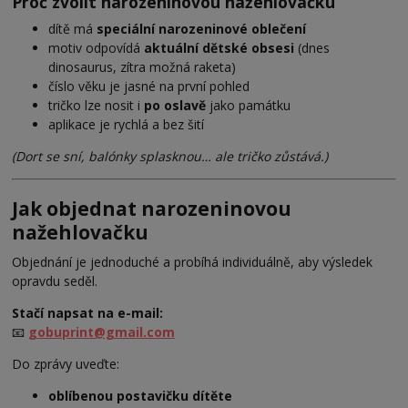
Proč zvolit narozeninovou nažehlovačku
dítě má
speciální narozeninové oblečení
motiv odpovídá
aktuální dětské obsesi
(dnes
dinosaurus, zítra možná raketa)
číslo věku je jasné na první pohled
tričko lze nosit i
po oslavě
jako památku
aplikace je rychlá a bez šití
(Dort se sní, balónky splasknou… ale tričko zůstává.)
Jak objednat narozeninovou
nažehlovačku
Objednání je jednoduché a probíhá individuálně, aby výsledek
opravdu seděl.
Stačí napsat na e-mail:
📧
gobuprint@gmail.com
Do zprávy uveďte:
oblíbenou postavičku dítěte