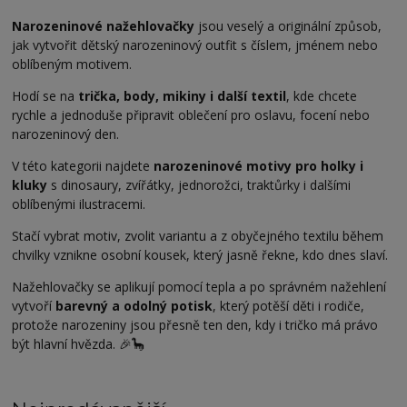
Narozeninové nažehlovačky
jsou veselý a originální způsob,
jak vytvořit dětský narozeninový outfit s číslem, jménem nebo
oblíbeným motivem.
Hodí se na
trička, body, mikiny i další textil
, kde chcete
rychle a jednoduše připravit oblečení pro oslavu, focení nebo
narozeninový den.
V této kategorii najdete
narozeninové motivy pro holky i
kluky
s dinosaury, zvířátky, jednorožci, traktůrky i dalšími
oblíbenými ilustracemi.
Stačí vybrat motiv, zvolit variantu a z obyčejného textilu během
chvilky vznikne osobní kousek, který jasně řekne, kdo dnes slaví.
Nažehlovačky se aplikují pomocí tepla a po správném nažehlení
vytvoří
barevný a odolný potisk
, který potěší děti i rodiče,
protože narozeniny jsou přesně ten den, kdy i tričko má právo
být hlavní hvězda. 🎉🦕