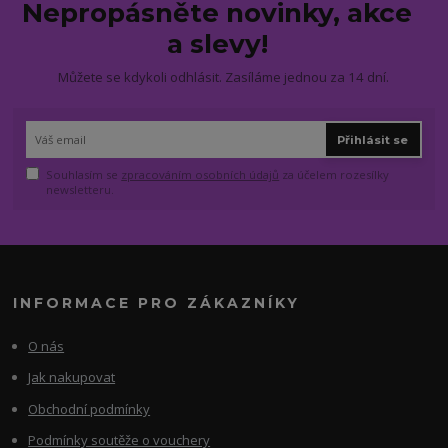
Nepropásněte novinky, akce
a slevy!
Můžete se kdykoli odhlásit. Zasíláme jednou za 14 dní.
Přihlásit se
Souhlasím se
zpracováním osobních údajů
za účelem rozesílky
newsletteru.
INFORMACE PRO ZÁKAZNÍKY
O nás
Jak nakupovat
Obchodní podmínky
Podmínky soutěže o vouchery