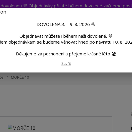
t dovolenou 💜 Objednávky přijaté během dovolené začneme post
atba
Více
Nevíte si rady? Zavolejte.
+420 
DOVOLENÁ 3. – 9. 8. 2026 🌞
Objednávat můžete i během naší dovolené. 💜
Hleda
šem objednávkám se budeme věnovat hned po návratu 10. 8. 202
Děkujeme za pochopení a přejeme krásné léto 🏖️
TF
Potisk textilu
Hrnky a sklenice
Zavřít
če
MORČE 10