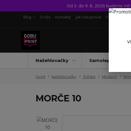
Od 3. do 9. 8. 2026 budeme mí
Blog
O nás
Kontakty
Jak nakupovat
Doprava a pl
V
Nažehlovačky
Samolepky UV D
Úvod
Nažehlovačky
Zvířata
Hlodavci
Mor
MORČE 10