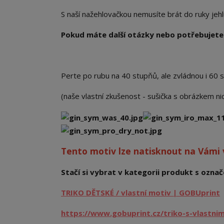
S naší nažehlovačkou nemusíte brát do ruky jehlu a
Pokud máte další otázky nebo potřebujete 
Perte po rubu na 40 stupňů, ale zvládnou i 60 
(naše vlastní zkušenost - sušička s obrázkem n
Tento motiv lze natisknout na Vámi
Stačí si vybrat v kategorii produkt s označe
TRIKO DĚTSKÉ / vlastní motiv | GOBUprint
https://www.gobuprint.cz/triko-s-vlastni