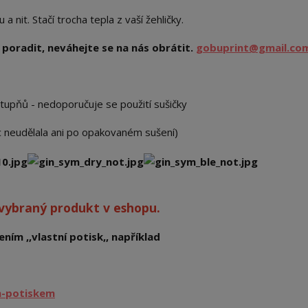
 nit. Stačí trocha tepla z vaší žehličky.
poradit, neváhejte se na nás obrátit.
gobuprint@gmail.co
stupňů - nedoporučuje se použití sušičky
ic neudělala ani po opakovaném sušení)
 vybraný produkt v eshopu.
ním ,,vlastní potisk,, například
m-potiskem