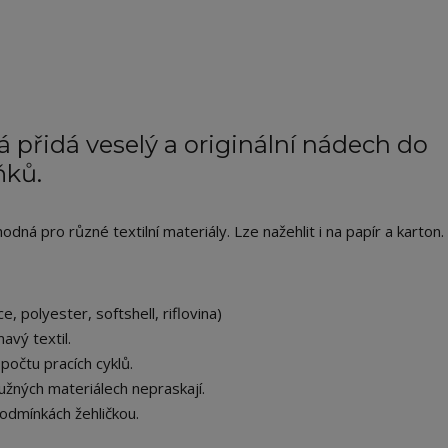
 přidá veselý a originální nádech do
ňků.
ná pro různé textilní materiály. Lze nažehlit i na papír a karton.
e, polyester, softshell, riflovina)
avý textil.
počtu pracích cyklů.
užných materiálech nepraskají.
odmínkách žehličkou.