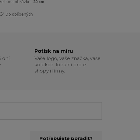
Velikost obrázku:
20 cm
Do oblíbených
Potisk na míru
 dní.
Vaše logo, vaše značka, vaše
é
kolekce. Ideální pro e-
shopy i firmy.
Potřebujete poradit?