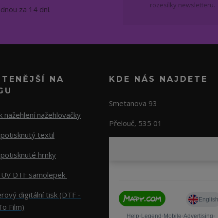
rozesílky newsletteru.
ednou za 14 dní.
ČTENĚJŠÍ NA
KDE NÁS NAJDETE
GU
Smetanova 93
 nažehlení nažehlovačky
Přelouč, 535 01
potisknutý textil
potisknuté hrnky
 UV DTF samolepek
rový digitální tisk (DTF -
To Film)