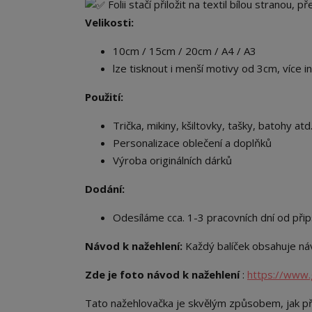
Folii stačí přiložit na textil bílou stranou, 
Velikosti:
10cm / 15cm / 20cm / A4 / A3
lze tisknout i menší motivy od 3cm, více i
Použití:
Trička, mikiny, kšiltovky, tašky, batohy atd.
Personalizace oblečení a doplňků
Výroba originálních dárků
Dodání:
Odesíláme cca. 1-3 pracovních dní od přip
Návod k nažehlení:
Každý balíček obsahuje náv
Zde je foto návod k nažehlení
:
https://www.
Tato nažehlovačka je skvělým způsobem, jak př