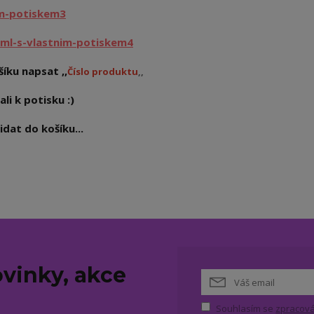
im-potiskem3
ml-s-vlastnim-potiskem4
íku napsat ,,
Číslo produktu
,,
ali k potisku :)
dat do košíku...
vinky, akce
Souhlasím se
zpracová