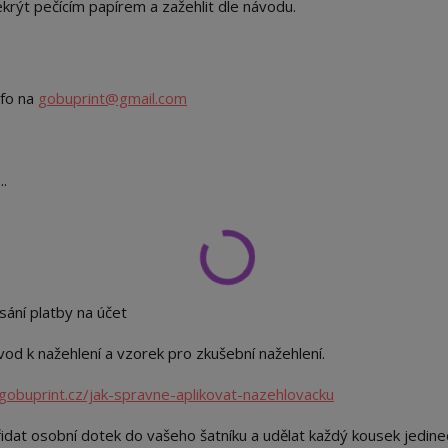
překrýt pečícím papírem a zažehlit dle návodu.
nfo na
gobuprint@gmail.com
..
sání platby na účet
od k nažehlení a vzorek pro zkušební nažehlení.
gobuprint.cz/jak-spravne-aplikovat-nazehlovacku
idat osobní dotek do vašeho šatníku a udělat každý kousek jedin