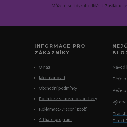
Můžete se kdykoli odhlásit. Zasíláme j
INFORMACE PRO
NEJ
ZÁKAZNÍKY
BLO
O nás
Návod k
Jak nakupovat
Péče o 
Obchodní podmínky
Péče o 
Podmínky soutěže o vouchery
Výroba
Reklamace/vrácení zboží
Transfe
Affiliate program
Direct 