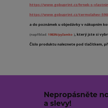
https://www.gobuprint.cz/hrnek-s-vlastn
https://www.gobuprint.cz/termolahev-590
a do poznámek u objedávky v nákupním koš
, který jste si vybr
(například:
1983N/pyžamko
)
Číslo produktu naleznete pod tlačítkem, při
Nepropásněte no
a slevy!