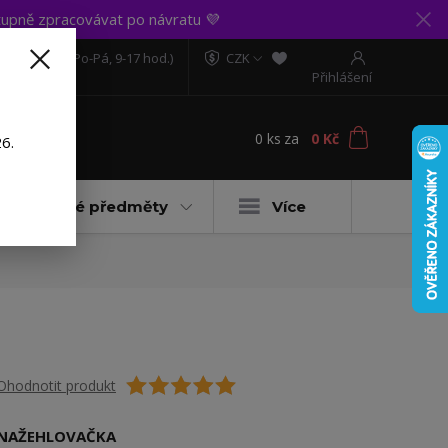
upně zpracovávat po návratu 💜
606 888 281
(Po-Pá, 9-17 hod.)
CZK
Přihlášení
0
ks
za
0 Kč
t
6.
Dárkové předměty
Více
Ohodnotit produkt
NAŽEHLOVAČKA