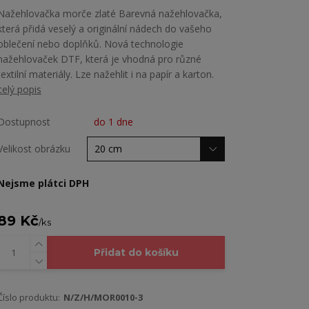
Nažehlovačka morče zlaté Barevná nažehlovačka,
která přidá veselý a originální nádech do vašeho
oblečení nebo doplňků. Nová technologie
nažehlovaček DTF, která je vhodná pro různé
textilní materiály. Lze nažehlit i na papír a karton.
celý popis
Dostupnost
do 1 dne
Velikost obrázku
Nejsme plátci DPH
89 Kč
/
ks
Přidat do košíku
Číslo produktu:
N/Z/H/MOR0010-3