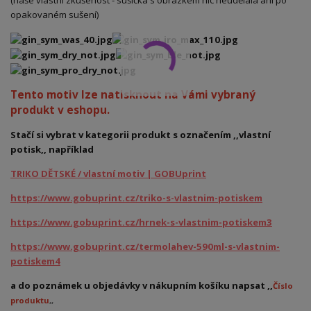
(naše vlastní zkušenost - sušička s obrázkem nic neudělala ani po
opakovaném sušení)
Tento motiv lze natisknout na Vámi vybraný
produkt v eshopu.
Stačí si vybrat v kategorii produkt s označením ,,vlastní
potisk,, například
TRIKO DĚTSKÉ / vlastní motiv | GOBUprint
https://www.gobuprint.cz/triko-s-vlastnim-potiskem
https://www.gobuprint.cz/hrnek-s-vlastnim-potiskem3
https://www.gobuprint.cz/termolahev-590ml-s-vlastnim-
potiskem4
a do poznámek u objedávky v nákupním košíku napsat ,,
Číslo
produktu
,,