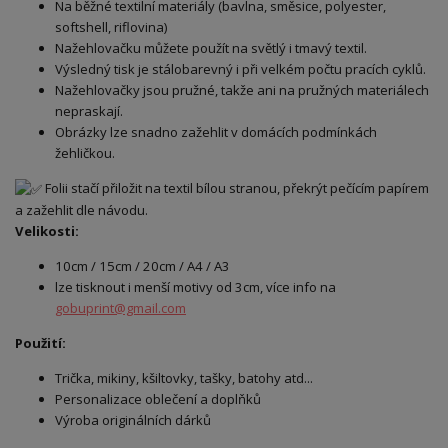
Na běžné textilní materiály (bavlna, směsice, polyester,
softshell, riflovina)
Nažehlovačku můžete použít na světlý i tmavý textil.
Výsledný tisk je stálobarevný i při velkém počtu pracích cyklů.
Nažehlovačky jsou pružné, takže ani na pružných materiálech
nepraskají.
Obrázky lze snadno zažehlit v domácích podmínkách
žehličkou.
Folii stačí přiložit na textil bílou stranou, překrýt pečícím papírem
a zažehlit dle návodu.
Velikosti:
10cm / 15cm / 20cm / A4 / A3
lze tisknout i menší motivy od 3cm, více info na
gobuprint@gmail.com
Použití:
Trička, mikiny, kšiltovky, tašky, batohy atd...
Personalizace oblečení a doplňků
Výroba originálních dárků