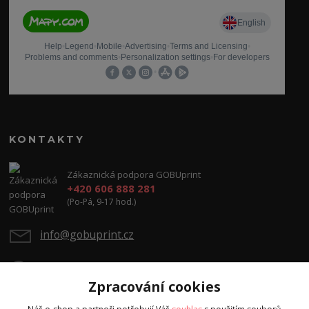
KONTAKTY
Zákaznická podpora GOBUprint
+420 606 888 281
(Po-Pá, 9-17 hod.)
info@gobuprint.cz
Zpracování cookies