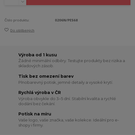
Číslo produktu:
0206N/PES68
Do oblíbených
Výroba od 1 kusu
Žádné minimální odběry. Testujte produkty bez rizika a
skladových zásob.
Tisk bez omezení barev
Plnobarevný potisk, jemné detaily a vysoké krytí.
Rychlá výroba v ČR
Výroba obvykle do 3–5 dní. Stabilní kvalita a rychlé
dodání bez čekání.
Potisk na míru
Vaše logo, vaše značka, vaše kolekce. Ideální pro e-
shopy i firmy.