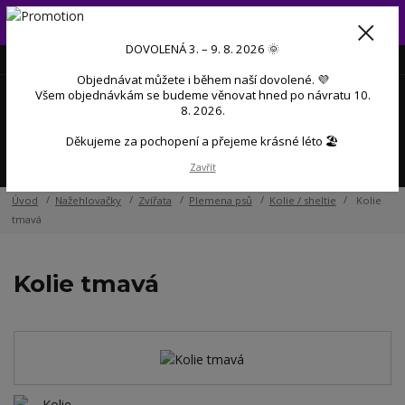
Od 3. do 9. 8. 2026 budeme mít dovolenou 💜 Objednávky přijaté
během dovolené začneme postupně zpracovávat po návratu 💜
DOVOLENÁ 3. – 9. 8. 2026 🌞
+420 606 888 281
(Po-Pá, 9-17 hod.)
CZK
Objednávat můžete i během naší dovolené. 💜
0
Všem objednávkám se budeme věnovat hned po návratu 10.
0 Kč
8. 2026.
Děkujeme za pochopení a přejeme krásné léto 🏖️
Menu
Zavřít
Úvod
Nažehlovačky
Zvířata
Plemena psů
Kolie / sheltie
Kolie
tmavá
Kolie tmavá