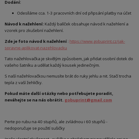
Dodání:
Odesíláme cca. 1-3 pracovních dní od připsání platby na účet
Návod k nažehlení:
Každý balíček obsahuje návod k nažehlení a
vzorek pro zkušební nažehlení.
Zde je foto návod k nažehlení
:
https://www.gobuprint.cz/jak-
spravne-aplikovat-nazehlovacku
Tato nažehlovačka je skvělým způsobem, jak přidat osobní dotek do
vašeho šatníku a udělat každý kousek jedinečným.
S naší nažehlovačkou nemusíte brát do ruky jehlu a nit. Stačí trocha
tepla z vaší žehličky.
Pokud máte další otázky nebo potřebujete poradit,
neváhejte se na nás obrátit.
gobuprint@gmail.com
Perte po rubu na 40 stupňů, ale zvládnou i 60 stupňů -
nedoporučuje se použití sušičky