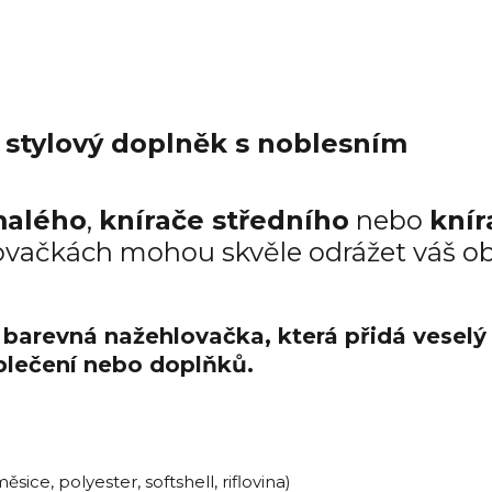
 stylový doplněk s noblesním
malého
,
knírače středního
nebo
knír
lovačkách mohou skvěle odrážet váš o
– barevná nažehlovačka, která přidá veselý
blečení nebo doplňků.
sice, polyester, softshell, riflovina)