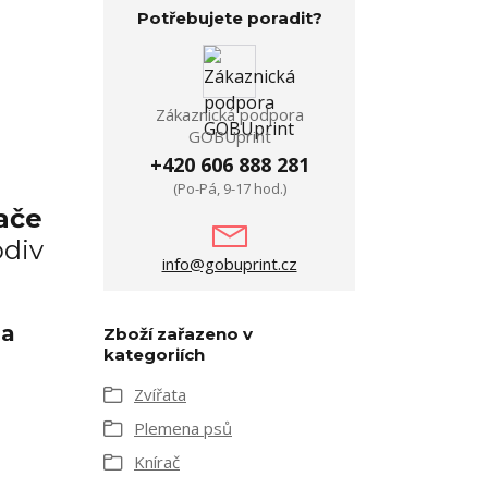
Potřebujete poradit?
Zákaznická podpora
GOBUprint
+420 606 888 281
(Po-Pá, 9-17 hod.)
ače
bdiv
info@gobuprint.cz
 a
Zboží zařazeno v
kategoriích
Zvířata
Plemena psů
Knírač