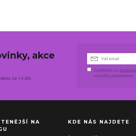
vinky, akce
Souhlasím se
zpracová
rozesílky newsletteru.
ednou za 14 dní.
ČTENĚJŠÍ NA
KDE NÁS NAJDETE
GU