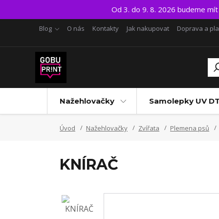
Od 3. do 9. 8. 2026 budeme mí
Blog
O nás
Kontakty
Jak nakupovat
Doprava a pl
Nažehlovačky
Samolepky UV D
Úvod
Nažehlovačky
Zvířata
Plemena psů
KNÍRAČ