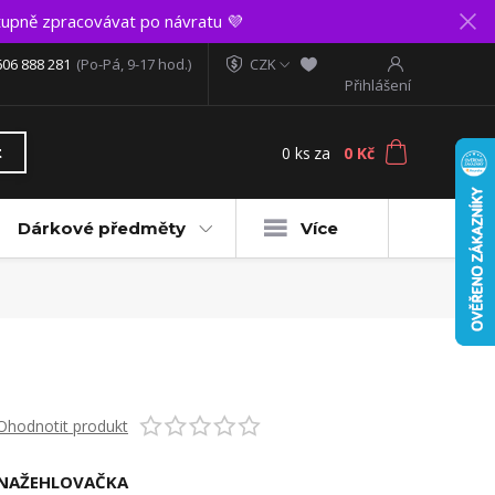
upně zpracovávat po návratu 💜
606 888 281
(Po-Pá, 9-17 hod.)
CZK
Přihlášení
0
ks
za
0 Kč
t
Dárkové předměty
Více
Ohodnotit produkt
NAŽEHLOVAČKA