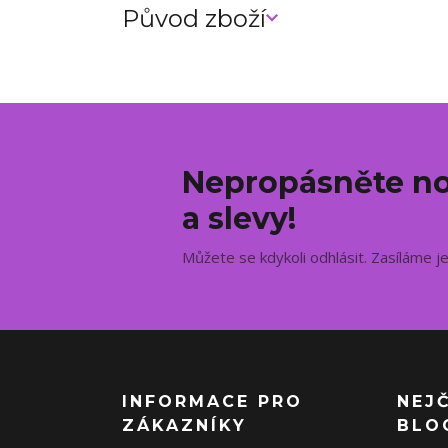
Původ zboží
Nepropásněte no
a slevy!
Můžete se kdykoli odhlásit. Zasíláme j
INFORMACE PRO
NEJ
ZÁKAZNÍKY
BLO