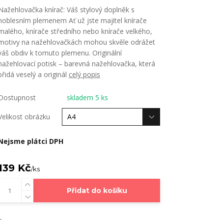
Nažehlovačka knírač: Váš stylový doplněk s
noblesním plemenem Ať už jste majitel knírače
malého, knírače středního nebo knírače velkého,
motivy na nažehlovačkách mohou skvěle odrážet
váš obdiv k tomuto plemenu. Originální
nažehlovací potisk – barevná nažehlovačka, která
přidá veselý a originál
celý popis
Dostupnost
skladem 5 ks
Velikost obrázku
Nejsme plátci DPH
139 Kč
/
ks
Přidat do košíku