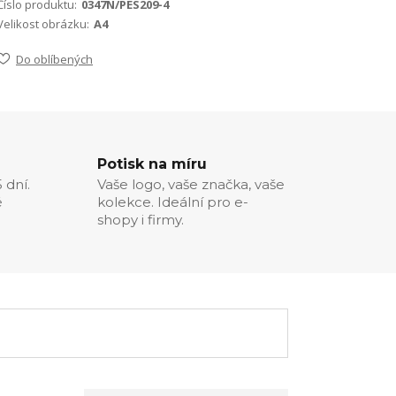
Číslo produktu:
0347N/PES209-4
Velikost obrázku:
A4
Do oblíbených
Potisk na míru
 dní.
Vaše logo, vaše značka, vaše
é
kolekce. Ideální pro e-
shopy i firmy.