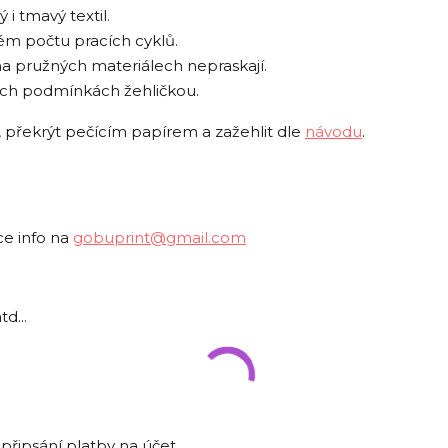
i tmavý textil.
lkém počtu pracích cyklů.
na pružných materiálech nepraskají.
ích podmínkách žehličkou.
nou, překrýt pečícím papírem a zažehlit dle
návodu
.
ce info na
gobuprint@gmail.com
td...
připsání platby na účet