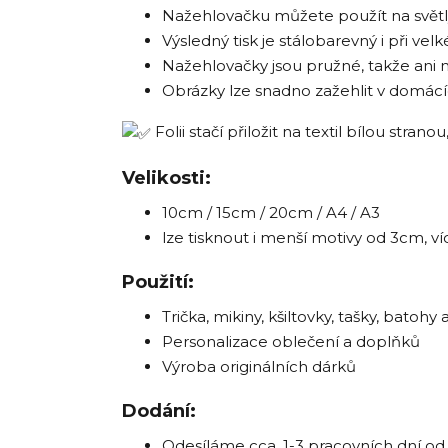
Nažehlovačku můžete použít na světlý 
Výsledný tisk je stálobarevný i při ve
Nažehlovačky jsou pružné, takže ani 
Obrázky lze snadno zažehlit v domác
Folii stačí přiložit na textil bílou stra
Velikosti:
10cm / 15cm / 20cm / A4 / A3
lze tisknout i menší motivy od 3cm, ví
Použití:
Trička, mikiny, kšiltovky, tašky, batohy a
Personalizace oblečení a doplňků
Výroba originálních dárků
Dodání:
Odesíláme cca. 1-3 pracovních dní od 