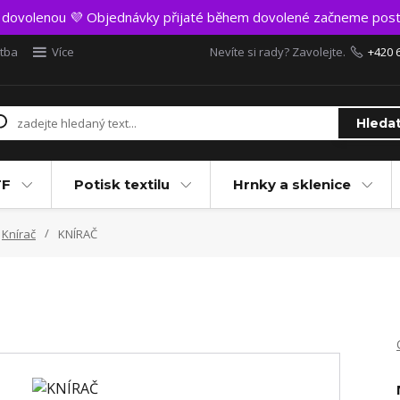
t dovolenou 💜 Objednávky přijaté během dovolené začneme post
atba
Více
Nevíte si rady? Zavolejte.
+420 
Hleda
TF
Potisk textilu
Hrnky a sklenice
Knírač
KNÍRAČ