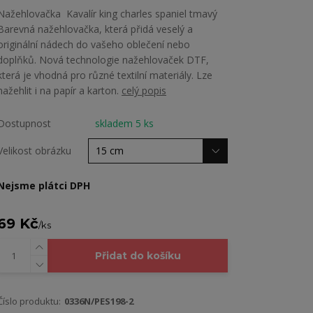
Nažehlovačka Kavalír king charles spaniel tmavý
Barevná nažehlovačka, která přidá veselý a
originální nádech do vašeho oblečení nebo
doplňků. Nová technologie nažehlovaček DTF,
která je vhodná pro různé textilní materiály. Lze
nažehlit i na papír a karton.
celý popis
Dostupnost
skladem 5 ks
Velikost obrázku
Nejsme plátci DPH
69 Kč
/
ks
Přidat do košíku
Číslo produktu:
0336N/PES198-2