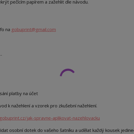
překrýt pečícím papírem a zažehlit dle návodu.
nfo na
gobuprint@gmail.com
..
sání platby na účet
od k nažehlení a vzorek pro zkušební nažehlení.
gobuprint.cz/jak-spravne-aplikovat-nazehlovacku
idat osobní dotek do vašeho šatníku a udělat každý kousek jedin