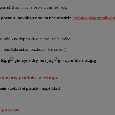
 nit. Stačí trocha tepla z vaší žehličky.
poradit, neváhejte se na nás obrátit.
gobuprint@gmail.co
stupňů - nedoporučuje se použití sušičky
ic neudělala ani po opakovaném sušení)
 vybraný produkt v eshopu.
ním ,,vlastní potisk,, například
m-potiskem