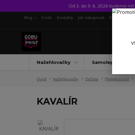
Od 3. do 9. 8. 2026 budeme mí
Blog
O nás
Kontakty
Jak nakupovat
Doprava a pl
V
Nažehlovačky
Samolepky UV D
Úvod
Nažehlovačky
Zvířata
Plemena psů
KAVALÍR