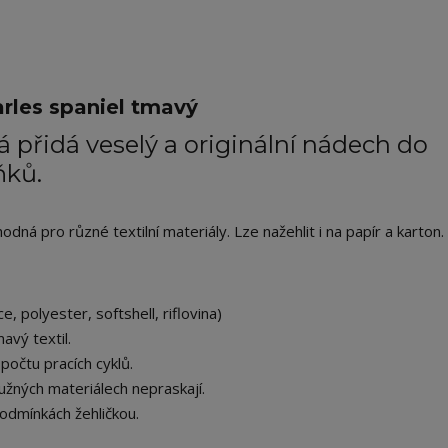
rles spaniel tmavý
 přidá veselý a originální nádech do
ňků.
ná pro různé textilní materiály. Lze nažehlit i na papír a karton.
e, polyester, softshell, riflovina)
avý textil.
počtu pracích cyklů.
užných materiálech nepraskají.
odmínkách žehličkou.