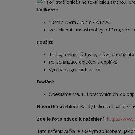
Folii stačí přiložit na textil bílou stranou, 
Velikosti:
10cm / 15cm / 20cm / A4 / A3
lze tisknout i menší motivy od 3cm, více i
Použití:
Trička, mikiny, kšiltovky, tašky, batohy atd.
Personalizace oblečení a doplňků
Výroba originálních dárků
Dodání:
Odesíláme cca. 1-3 pracovních dní od přip
Návod k nažehlení:
Každý balíček obsahuje náv
Zde je foto návod k nažehlení
:
https://www.
Tato nažehlovačka je skvělým způsobem, jak př