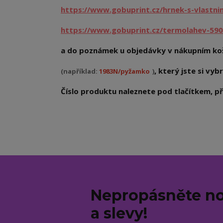
https://www.gobuprint.cz/hrnek-s-vlastn
https://www.gobuprint.cz/termolahev-590
a do poznámek u objedávky v nákupním koš
, který jste si vybr
(například:
1983N/pyžamko
)
Číslo produktu naleznete pod tlačítkem, při
Nepropásněte no
a slevy!