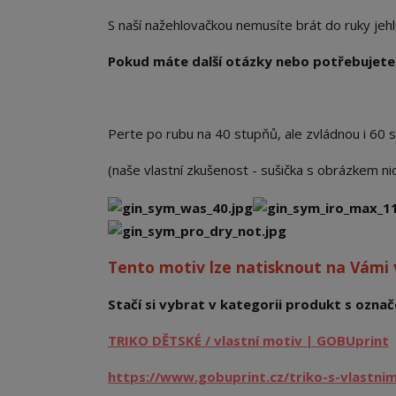
S naší nažehlovačkou nemusíte brát do ruky jehlu a
Pokud máte další otázky nebo potřebujete 
Perte po rubu na 40 stupňů, ale zvládnou i 60 
(naše vlastní zkušenost - sušička s obrázkem n
Tento motiv lze natisknout na Vámi
Stačí si vybrat v kategorii produkt s označe
TRIKO DĚTSKÉ / vlastní motiv | GOBUprint
https://www.gobuprint.cz/triko-s-vlastni