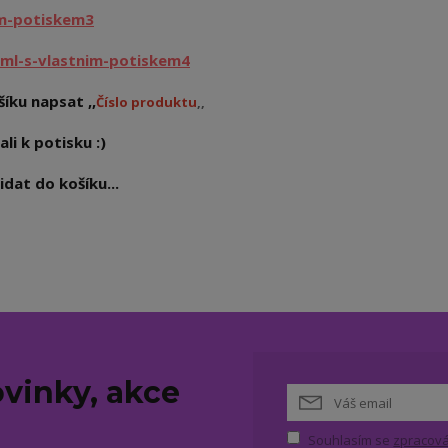
im-potiskem3
ml-s-vlastnim-potiskem4
íku napsat ,,
Číslo produktu
,,
ali k potisku :)
dat do košíku...
vinky, akce
Souhlasím se
zpracová