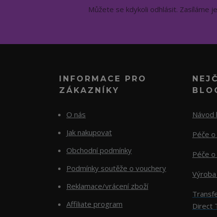
Můžete se kdykoli odhlásit. Zasíláme j
INFORMACE PRO
NEJ
ZÁKAZNÍKY
BLO
O nás
Návod k
Jak nakupovat
Péče o 
Obchodní podmínky
Péče o 
Podmínky soutěže o vouchery
Výroba
Reklamace/vrácení zboží
Transfe
Affiliate program
Direct 