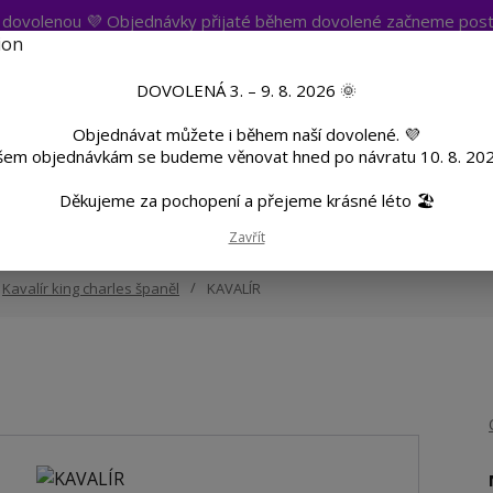
t dovolenou 💜 Objednávky přijaté během dovolené začneme post
atba
Více
Nevíte si rady? Zavolejte.
+420 
DOVOLENÁ 3. – 9. 8. 2026 🌞
Objednávat můžete i během naší dovolené. 💜
Hleda
šem objednávkám se budeme věnovat hned po návratu 10. 8. 202
Děkujeme za pochopení a přejeme krásné léto 🏖️
TF
Potisk textilu
Hrnky a sklenice
Zavřít
Kavalír king charles španěl
KAVALÍR