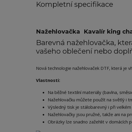
Kompletní specifikace
Nažehlovačka Kavalír king cha
Barevná nažehlovačka, která
vašeho oblečení nebo dopl
Nová technologie nažehlovaček DTF, která je vhod
Vlastnosti:
Na běžné textilní materiály (bavlna, směsic
Nažehlovačku můžete použít na světlý i tm
Výsledný tisk je stálobarevný i při velkém 
Nažehlovačky jsou pružné, takže ani na pr
Obrázky lze snadno zažehlit v domácích p