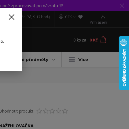
upně zpracovávat po návratu 💜
606 888 281
(Po-Pá, 9-17 hod.)
CZK
Přihlášení
0
ks
za
0 Kč
t
6.
Dárkové předměty
Více
Ohodnotit produkt
NAŽEHLOVAČKA