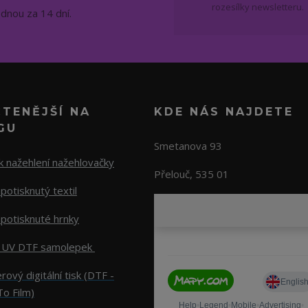
rozesílky newsletteru.
ednou za 14 dní.
ČTENĚJŠÍ NA
KDE NÁS NAJDETE
GU
Smetanova 93
 nažehlení nažehlovačky
Přelouč, 535 01
potisknutý textil
potisknuté hrnky
 UV DTF samolepek
rový digitální tisk (DTF -
To Film)