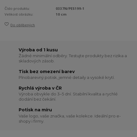
Číslo produktu:
0337N/PES199-1
Velikost obrázku:
10 cm
Do oblíbených
Výroba od 1 kusu
Žádné minimální odběry. Testujte produkty bez rizika a
skladových zásob.
Tisk bez omezení barev
Plnobarevný potisk, jemné detaily a vysoké krytí.
Rychlá výroba v ČR
Výroba obvykle do 3–5 dní. Stabilní kvalita a rychlé
dodání bez čekání.
Potisk na míru
Vaše logo, vaše značka, vaše kolekce. Ideální pro e-
shopy i firmy.