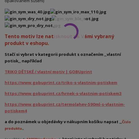
opakovaném sušení)
Tento motiv lze natisknout na Vámi vybraný
produkt v eshopu.
Stačí si vybrat v kategorii produkt s označením ,,vlastní
potisk,, například
TRIKO DĚTSKÉ / vlastní motiv | GOBUprint
https://www.gobuprint.cz/triko-s-vlastnim-potiskem
https://www.gobuprint.cz/hrnek-s-vlastnim-potiskem3
https://www.gobuprint.cz/termolahev-590ml-s-vlastnim-
potiskem4
a do poznámek u objedávky v nákupním košíku napsat ,,
Číslo
produktu
,,
, který jste si vybrali k potisku :)