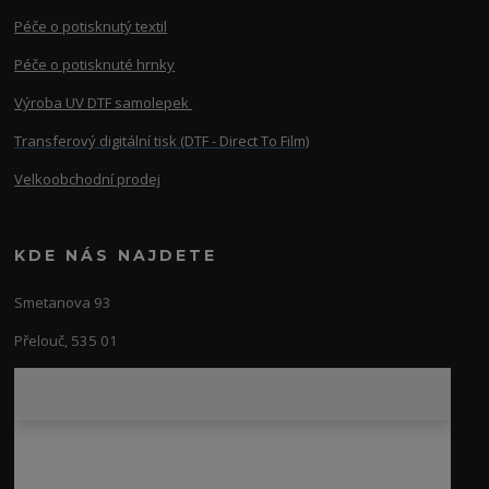
Péče o potisknutý textil
Péče o potisknuté hrnky
Výroba UV DTF samolepek
Transferový digitální tisk (DTF - Direct To Film)
Velkoobchodní prodej
KDE NÁS NAJDETE
Smetanova 93
Přelouč, 535 01