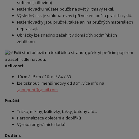
softshell, riflovina)
Nažehlovačku můžete použít na světlý i tmavý textil.
Výsledný tisk je stálobarevný i při velkém počtu pracích cyklů.
Nažehlovačky jsou pružné, takže ani na pružných materiálech
nepraskají.
Obrázky lze snadno zažehlit v domácích podmínkách
žehličkou.
Folii stačí přiložit na textil bílou stranou, překrýt pečícím papírem
a zažehlit dle návodu.
Velikosti:
10cm / 15cm / 20cm / A4 / A3
lze tisknout i menší motivy od 3cm, více info na
gobuprint@gmail.com
Použití:
Trička, mikiny, kšiltovky, tašky, batohy atd...
Personalizace oblečení a doplňků
Výroba originálních dárků
Dodání: