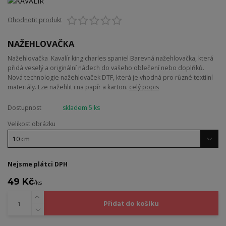
Ohodnotit produkt
NAŽEHLOVAČKA
Nažehlovačka Kavalír king charles spaniel Barevná nažehlovačka, která
přidá veselý a originální nádech do vašeho oblečení nebo doplňků.
Nová technologie nažehlovaček DTF, která je vhodná pro různé textilní
materiály. Lze nažehlit i na papír a karton.
celý popis
Dostupnost
skladem 5 ks
Velikost obrázku
Nejsme plátci DPH
49 Kč
/
ks
Přidat do košíku