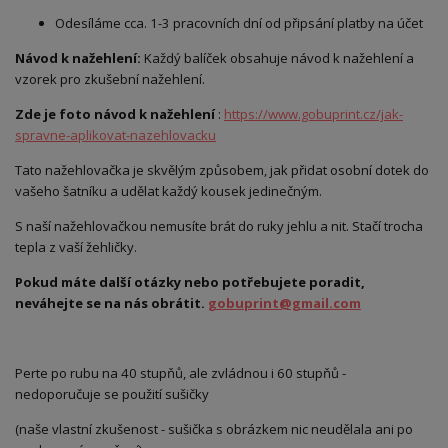
Odesíláme cca. 1-3 pracovních dní od připsání platby na účet
Návod k nažehlení:
Každý balíček obsahuje návod k nažehlení a
vzorek pro zkušební nažehlení.
Zde je foto návod k nažehlení
:
https://www.gobuprint.cz/jak-
spravne-aplikovat-nazehlovacku
Tato nažehlovačka je skvělým způsobem, jak přidat osobní dotek do
vašeho šatníku a udělat každý kousek jedinečným.
S naší nažehlovačkou nemusíte brát do ruky jehlu a nit. Stačí trocha
tepla z vaší žehličky.
Pokud máte další otázky nebo potřebujete poradit,
neváhejte se na nás obrátit.
gobuprint@gmail.com
Perte po rubu na 40 stupňů, ale zvládnou i 60 stupňů -
nedoporučuje se použití sušičky
(naše vlastní zkušenost - sušička s obrázkem nic neudělala ani po