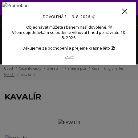
Od 3. do 9. 8. 2026 budeme mít dovolenou 💜 Objednávky přijaté
během dovolené začneme postupně zpracovávat po návratu 💜
DOVOLENÁ 3. – 9. 8. 2026 🌞
+420 606 888 281
(Po-Pá, 9-17 hod.)
CZK
Objednávat můžete i během naší dovolené. 💜
0
Všem objednávkám se budeme věnovat hned po návratu 10.
0 Kč
8. 2026.
Děkujeme za pochopení a přejeme krásné léto 🏖️
Menu
Zavřít
Úvod
Nažehlovačky
Zvířata
Plemena psů
Kavalír king charles
španěl
KAVALÍR
KAVALÍR