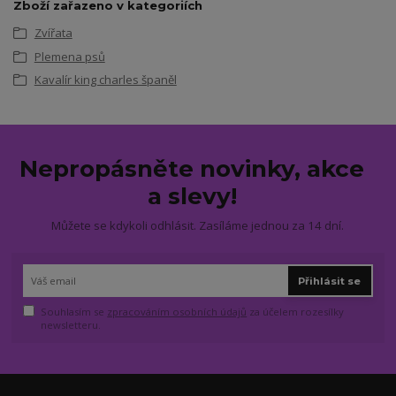
Zboží zařazeno v kategoriích
Zvířata
Plemena psů
Kavalír king charles španěl
Nepropásněte novinky, akce
a slevy!
Můžete se kdykoli odhlásit. Zasíláme jednou za 14 dní.
Přihlásit se
Souhlasím se
zpracováním osobních údajů
za účelem rozesílky
newsletteru.