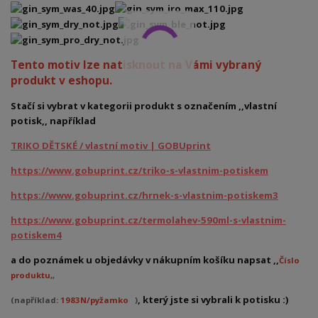
Tento motiv lze natisknout na Vámi vybraný
produkt v eshopu.
Stačí si vybrat v kategorii produkt s označením ,,vlastní
potisk,, například
TRIKO DĚTSKÉ / vlastní motiv | GOBUprint
https://www.gobuprint.cz/triko-s-vlastnim-potiskem
https://www.gobuprint.cz/hrnek-s-vlastnim-potiskem3
https://www.gobuprint.cz/termolahev-590ml-s-vlastnim-
potiskem4
a do poznámek u objedávky v nákupním košíku napsat ,,
Číslo
produktu
,,
, který jste si vybrali k potisku :)
(například:
1983N/pyžamko
)