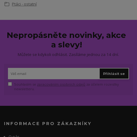
Ptáci - ostatní
Nepropásněte novinky, akce
a slevy!
Můžete se kdykoli odhlásit. Zasíláme jednou za 14 dní.
Přihlásit se
Souhlasím se
zpracováním osobních údajů
za účelem rozesílky
newsletteru.
INFORMACE PRO ZÁKAZNÍKY
O nás