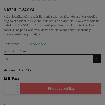
NAŽEHLOVAČKA
Nažehlovačka pták kasuár Barevná nažehlovačka, která přidá veselý a
originální nádech do vašeho oblečení nebo doplňků. Nová technologie
nažehlovaček DTF, která je vhodná pro různé textilní materiály. Lze
nažehlit i na papír a karton. Vlastnosti: Na běžné textilní materiály
(bavlna, směsice, p...
celý popis
Dostupnost
skladem 5 ks
Velikost obrázku
Nejsme plátci DPH
139 Kč
/
ks
Přidat do košíku