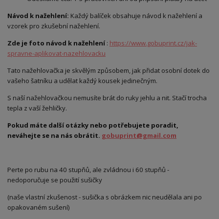
Návod k nažehlení:
Každý balíček obsahuje návod k nažehlení a
vzorek pro zkušební nažehlení.
Zde je foto návod k nažehlení
:
https://www.gobuprint.cz/jak-
spravne-aplikovat-nazehlovacku
Tato nažehlovačka je skvělým způsobem, jak přidat osobní dotek do
vašeho šatníku a udělat každý kousek jedinečným.
S naší nažehlovačkou nemusíte brát do ruky jehlu a nit. Stačí trocha
tepla z vaší žehličky.
Pokud máte další otázky nebo potřebujete poradit,
neváhejte se na nás obrátit.
gobuprint@gmail.com
Perte po rubu na 40 stupňů, ale zvládnou i 60 stupňů -
nedoporučuje se použití sušičky
(naše vlastní zkušenost - sušička s obrázkem nic neudělala ani po
opakovaném sušení)