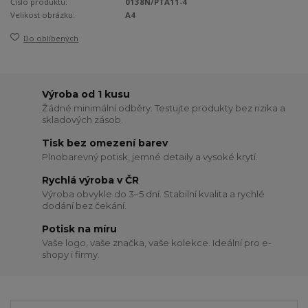
Číslo produktu:
0138N/PTA11-4
Velikost obrázku:
A4
Do oblíbených
Výroba od 1 kusu
Žádné minimální odběry. Testujte produkty bez rizika a
skladových zásob.
Tisk bez omezení barev
Plnobarevný potisk, jemné detaily a vysoké krytí.
Rychlá výroba v ČR
Výroba obvykle do 3–5 dní. Stabilní kvalita a rychlé
dodání bez čekání.
Potisk na míru
Vaše logo, vaše značka, vaše kolekce. Ideální pro e-
shopy i firmy.