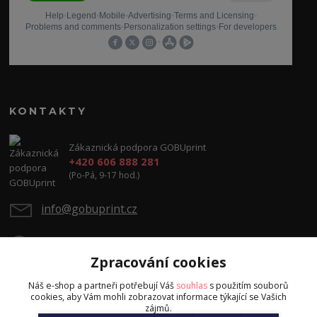
KONTAKTY
Zákaznická podpora GOBUprint
+420 606 888 281
(Po-Pá, 9-17 hod.)
info@gobuprint.cz
Zpracování cookies
Náš e-shop a partneři potřebují Váš
souhlas
s použitím souborů
cookies, aby Vám mohli zobrazovat informace týkající se Vašich
zájmů.
Upravit sběr cookies.