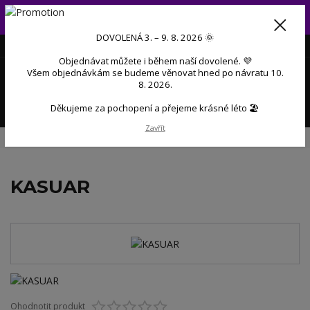
Od 3. do 9. 8. 2026 budeme mít dovolenou 💜 Objednávky přijaté
během dovolené začneme postupně zpracovávat po návratu 💜
DOVOLENÁ 3. – 9. 8. 2026 🌞
+420 606 888 281
(Po-Pá, 9-17 hod.)
CZK
Objednávat můžete i během naší dovolené. 💜
0
Všem objednávkám se budeme věnovat hned po návratu 10.
0 Kč
8. 2026.
Menu
Děkujeme za pochopení a přejeme krásné léto 🏖️
Zavřít
Úvod
Nažehlovačky
Zvířata
Ptáci
Ptáci - ostatní
KASUAR
KASUAR
Ohodnotit produkt