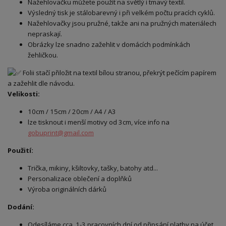
Nažehlovačku můžete použít na světlý i tmavý textil.
Výsledný tisk je stálobarevný i při velkém počtu pracích cyklů.
Nažehlovačky jsou pružné, takže ani na pružných materiálech
nepraskají.
Obrázky lze snadno zažehlit v domácích podmínkách
žehličkou.
Folii stačí přiložit na textil bílou stranou, překrýt pečícím papírem
a zažehlit dle návodu.
Velikosti:
10cm / 15cm / 20cm / A4 / A3
lze tisknout i menší motivy od 3cm, více info na
gobuprint@gmail.com
Použití:
Trička, mikiny, kšiltovky, tašky, batohy atd...
Personalizace oblečení a doplňků
Výroba originálních dárků
Dodání:
Odesíláme cca. 1-3 pracovních dní od připsání platby na účet