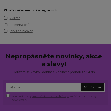
Zboží zařazeno v kategoriích
Zvířata
Plemena psů
Jorkšír a biewer
Nepropásněte novinky, akce
a slevy!
Můžete se kdykoli odhlásit. Zasíláme jednou za 14 dní.
Přihlásit se
Souhlasím se
zpracováním osobních údajů
za účelem rozesílky
newsletteru.