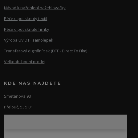
Návod k nažehlení nažehlovačky
Péče o potisknutý textil
Péče o potisknuté hrnky
Výroba UV DTF samolepek
Transferový digitální tisk (DTF - Direct To Film)
Velkoobchodní prodej
KDE NÁS NAJDETE
Smetanova 93
Přelouč, 535 01