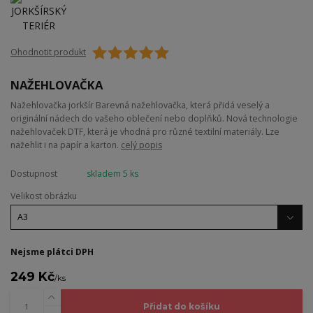
Ohodnotit produkt
NAŽEHLOVAČKA
Nažehlovačka jorkšír Barevná nažehlovačka, která přidá veselý a
originální nádech do vašeho oblečení nebo doplňků. Nová technologie
nažehlovaček DTF, která je vhodná pro různé textilní materiály. Lze
nažehlit i na papír a karton.
celý popis
Dostupnost
skladem 5 ks
Velikost obrázku
Nejsme plátci DPH
249 Kč
/
ks
Přidat do košíku