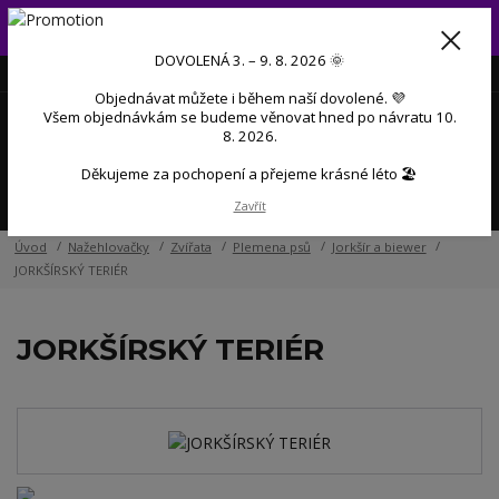
Od 3. do 9. 8. 2026 budeme mít dovolenou 💜 Objednávky přijaté
během dovolené začneme postupně zpracovávat po návratu 💜
DOVOLENÁ 3. – 9. 8. 2026 🌞
+420 606 888 281
(Po-Pá, 9-17 hod.)
CZK
Objednávat můžete i během naší dovolené. 💜
0
Všem objednávkám se budeme věnovat hned po návratu 10.
0 Kč
8. 2026.
Děkujeme za pochopení a přejeme krásné léto 🏖️
Menu
Zavřít
Úvod
Nažehlovačky
Zvířata
Plemena psů
Jorkšír a biewer
JORKŠÍRSKÝ TERIÉR
JORKŠÍRSKÝ TERIÉR