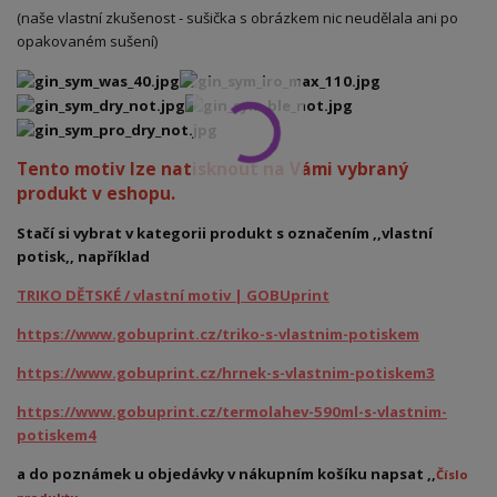
(naše vlastní zkušenost - sušička s obrázkem nic neudělala ani po
opakovaném sušení)
Tento motiv lze natisknout na Vámi vybraný
produkt v eshopu.
Stačí si vybrat v kategorii produkt s označením ,,vlastní
potisk,, například
TRIKO DĚTSKÉ / vlastní motiv | GOBUprint
https://www.gobuprint.cz/triko-s-vlastnim-potiskem
https://www.gobuprint.cz/hrnek-s-vlastnim-potiskem3
https://www.gobuprint.cz/termolahev-590ml-s-vlastnim-
potiskem4
a do poznámek u objedávky v nákupním košíku napsat ,,
Číslo