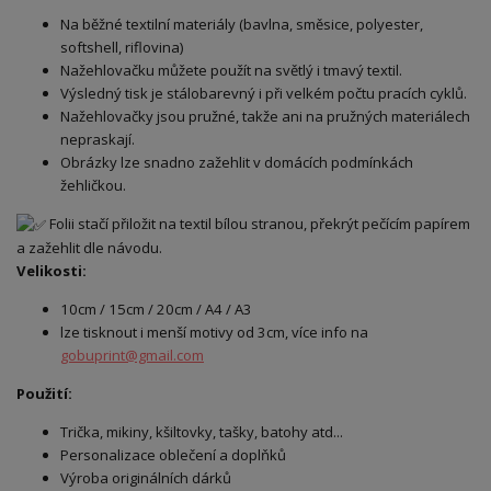
Na běžné textilní materiály (bavlna, směsice, polyester,
softshell, riflovina)
Nažehlovačku můžete použít na světlý i tmavý textil.
Výsledný tisk je stálobarevný i při velkém počtu pracích cyklů.
Nažehlovačky jsou pružné, takže ani na pružných materiálech
nepraskají.
Obrázky lze snadno zažehlit v domácích podmínkách
žehličkou.
Folii stačí přiložit na textil bílou stranou, překrýt pečícím papírem
a zažehlit dle návodu.
Velikosti:
10cm / 15cm / 20cm / A4 / A3
lze tisknout i menší motivy od 3cm, více info na
gobuprint@gmail.com
Použití:
Trička, mikiny, kšiltovky, tašky, batohy atd...
Personalizace oblečení a doplňků
Výroba originálních dárků