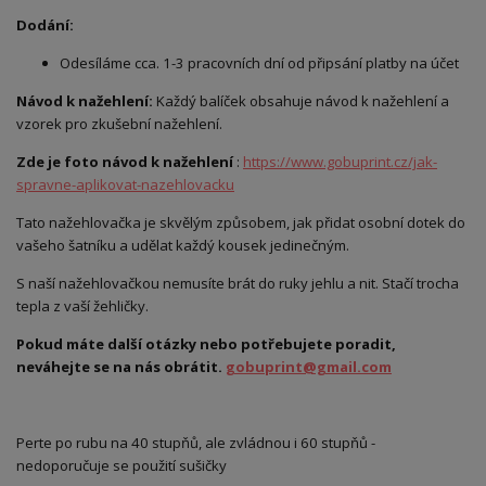
Dodání:
Odesíláme cca. 1-3 pracovních dní od připsání platby na účet
Návod k nažehlení:
Každý balíček obsahuje návod k nažehlení a
vzorek pro zkušební nažehlení.
Zde je foto návod k nažehlení
:
https://www.gobuprint.cz/jak-
spravne-aplikovat-nazehlovacku
Tato nažehlovačka je skvělým způsobem, jak přidat osobní dotek do
vašeho šatníku a udělat každý kousek jedinečným.
S naší nažehlovačkou nemusíte brát do ruky jehlu a nit. Stačí trocha
tepla z vaší žehličky.
Pokud máte další otázky nebo potřebujete poradit,
neváhejte se na nás obrátit.
gobuprint@gmail.com
Perte po rubu na 40 stupňů, ale zvládnou i 60 stupňů -
nedoporučuje se použití sušičky