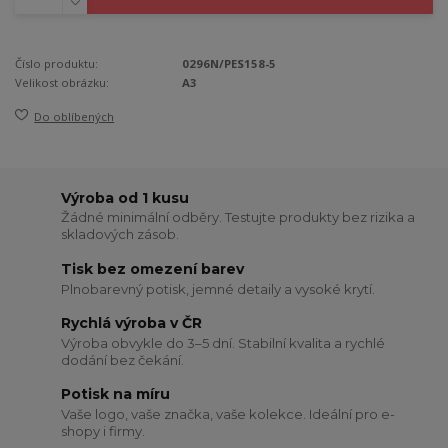
Číslo produktu:
0296N/PES158-5
Velikost obrázku:
A3
Do oblíbených
Výroba od 1 kusu
Žádné minimální odběry. Testujte produkty bez rizika a
skladových zásob.
Tisk bez omezení barev
Plnobarevný potisk, jemné detaily a vysoké krytí.
Rychlá výroba v ČR
Výroba obvykle do 3–5 dní. Stabilní kvalita a rychlé
dodání bez čekání.
Potisk na míru
Vaše logo, vaše značka, vaše kolekce. Ideální pro e-
shopy i firmy.