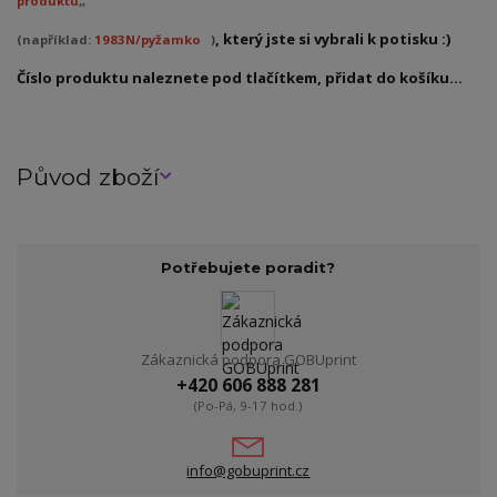
produktu
,,
, který jste si vybrali k potisku :)
(například:
1983N/pyžamko
)
Číslo produktu naleznete pod tlačítkem, přidat do košíku...
Původ zboží
Potřebujete poradit?
Zákaznická podpora GOBUprint
+420 606 888 281
(Po-Pá, 9-17 hod.)
info@gobuprint.cz