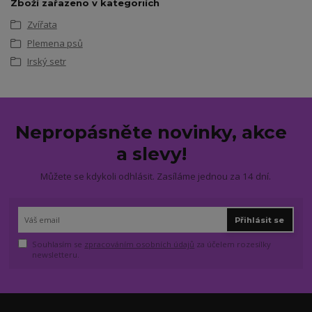
Zboží zařazeno v kategoriích
Zvířata
Plemena psů
Irský setr
Nepropásněte novinky, akce
a slevy!
Můžete se kdykoli odhlásit. Zasíláme jednou za 14 dní.
Přihlásit se
Souhlasím se
zpracováním osobních údajů
za účelem rozesílky
newsletteru.