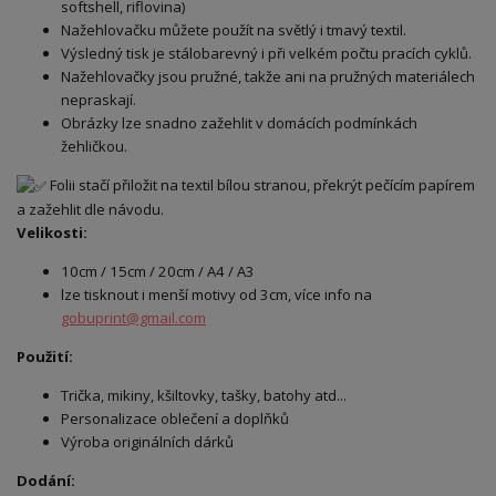
softshell, riflovina)
Nažehlovačku můžete použít na světlý i tmavý textil.
Výsledný tisk je stálobarevný i při velkém počtu pracích cyklů.
Nažehlovačky jsou pružné, takže ani na pružných materiálech
nepraskají.
Obrázky lze snadno zažehlit v domácích podmínkách
žehličkou.
Folii stačí přiložit na textil bílou stranou, překrýt pečícím papírem
a zažehlit dle návodu.
Velikosti:
10cm / 15cm / 20cm / A4 / A3
lze tisknout i menší motivy od 3cm, více info na
gobuprint@gmail.com
Použití:
Trička, mikiny, kšiltovky, tašky, batohy atd...
Personalizace oblečení a doplňků
Výroba originálních dárků
Dodání: