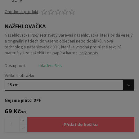
Ohodnotit produkt
NAŽEHLOVAČKA
Nažehlovačka Irský setr světlý Barevná nažehlovačka, která přidá veselý
a originální nádech do vašeho oblečení nebo doplňků. Nová
technologie nažehlovaček DTF, která je vhodná pro různé textilní
materiály. Lze nažehlit i na papír a karton.
celý popis
Dostupnost
skladem 5 ks
Velikost obrázku
Nejsme plátci DPH
69 Kč
/
ks
Přidat do košíku