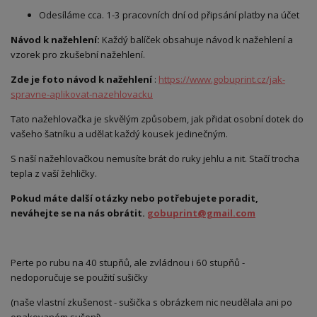
Odesíláme cca. 1-3 pracovních dní od připsání platby na účet
Návod k nažehlení:
Každý balíček obsahuje návod k nažehlení a
vzorek pro zkušební nažehlení.
Zde je foto návod k nažehlení
:
https://www.gobuprint.cz/jak-
spravne-aplikovat-nazehlovacku
Tato nažehlovačka je skvělým způsobem, jak přidat osobní dotek do
vašeho šatníku a udělat každý kousek jedinečným.
S naší nažehlovačkou nemusíte brát do ruky jehlu a nit. Stačí trocha
tepla z vaší žehličky.
Pokud máte další otázky nebo potřebujete poradit,
neváhejte se na nás obrátit.
gobuprint@gmail.com
Perte po rubu na 40 stupňů, ale zvládnou i 60 stupňů -
nedoporučuje se použití sušičky
(naše vlastní zkušenost - sušička s obrázkem nic neudělala ani po