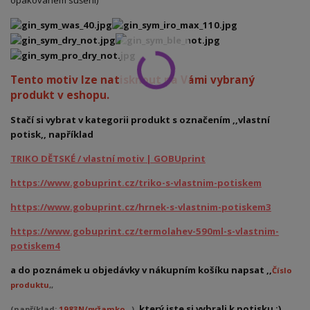
opakovaném sušení)
Tento motiv lze natisknout na Vámi vybraný
produkt v eshopu.
Stačí si vybrat v kategorii produkt s označením ,,vlastní
potisk,, například
TRIKO DĚTSKÉ / vlastní motiv | GOBUprint
https://www.gobuprint.cz/triko-s-vlastnim-potiskem
https://www.gobuprint.cz/hrnek-s-vlastnim-potiskem3
https://www.gobuprint.cz/termolahev-590ml-s-vlastnim-
potiskem4
a do poznámek u objedávky v nákupním košíku napsat ,,
Číslo
produktu
,,
, který jste si vybrali k potisku :)
(například:
1983N/pyžamko
)