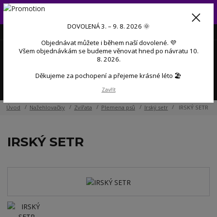
Od 3. do 9. 8. 2026 budeme mít dovolenou 💜 Objednávky přijaté
během dovolené začneme postupně zpracovávat po návratu 💜
DOVOLENÁ 3. – 9. 8. 2026 🌞
+420 606 888 281
(Po-Pá, 9-17 hod.)
CZK
Objednávat můžete i během naší dovolené. 💜
0
Všem objednávkám se budeme věnovat hned po návratu 10.
0 Kč
8. 2026.
Děkujeme za pochopení a přejeme krásné léto 🏖️
Menu
Zavřít
Úvod
Nažehlovačky
Zvířata
Plemena psů
Irský setr
IRSKÝ SETR
IRSKÝ SETR