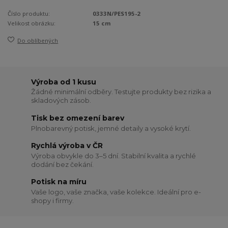
Číslo produktu:
0333N/PES195-2
Velikost obrázku:
15 cm
Do oblíbených
Výroba od 1 kusu
Žádné minimální odběry. Testujte produkty bez rizika a
skladových zásob.
Tisk bez omezení barev
Plnobarevný potisk, jemné detaily a vysoké krytí.
Rychlá výroba v ČR
Výroba obvykle do 3–5 dní. Stabilní kvalita a rychlé
dodání bez čekání.
Potisk na míru
Vaše logo, vaše značka, vaše kolekce. Ideální pro e-
shopy i firmy.