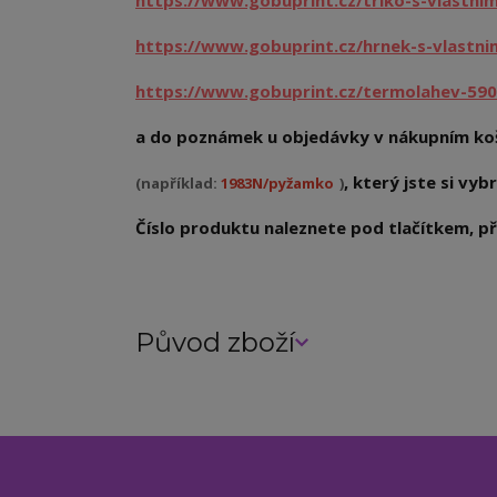
https://www.gobuprint.cz/triko-s-vlastni
https://www.gobuprint.cz/hrnek-s-vlastn
https://www.gobuprint.cz/termolahev-590
a do poznámek u objedávky v nákupním koš
, který jste si vybr
(například:
1983N/pyžamko
)
Číslo produktu naleznete pod tlačítkem, při
Původ zboží