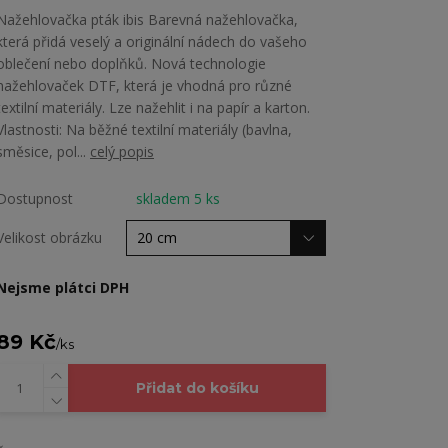
Nažehlovačka pták ibis Barevná nažehlovačka,
která přidá veselý a originální nádech do vašeho
oblečení nebo doplňků. Nová technologie
nažehlovaček DTF, která je vhodná pro různé
textilní materiály. Lze nažehlit i na papír a karton.
Vlastnosti: Na běžné textilní materiály (bavlna,
směsice, pol...
celý popis
Dostupnost
skladem 5 ks
Velikost obrázku
Nejsme plátci DPH
89 Kč
/
ks
Přidat do košíku