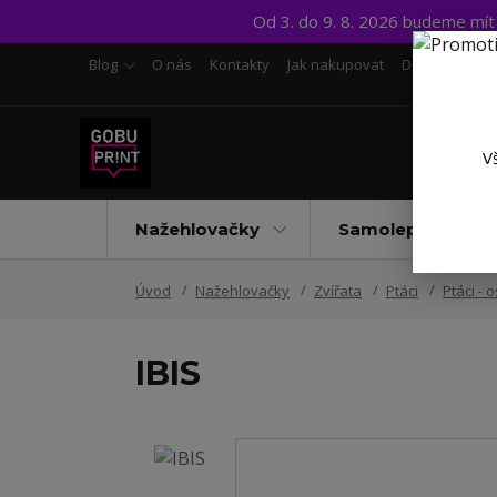
Od 3. do 9. 8. 2026 budeme mí
Blog
O nás
Kontakty
Jak nakupovat
Doprava a pl
V
Nažehlovačky
Samolepky UV D
Úvod
Nažehlovačky
Zvířata
Ptáci
Ptáci - o
IBIS