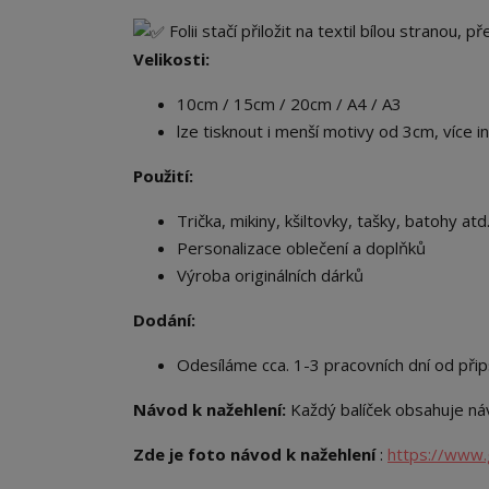
Folii stačí přiložit na textil bílou stranou, 
Velikosti:
10cm / 15cm / 20cm / A4 / A3
lze tisknout i menší motivy od 3cm, více i
Použití:
Trička, mikiny, kšiltovky, tašky, batohy atd.
Personalizace oblečení a doplňků
Výroba originálních dárků
Dodání:
Odesíláme cca. 1-3 pracovních dní od přip
Návod k nažehlení:
Každý balíček obsahuje náv
Zde je foto návod k nažehlení
:
https://www.