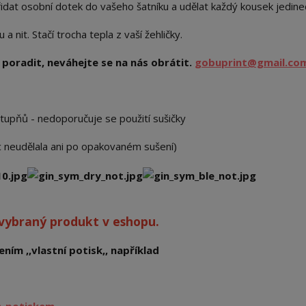
idat osobní dotek do vašeho šatníku a udělat každý kousek jedin
 nit. Stačí trocha tepla z vaší žehličky.
poradit, neváhejte se na nás obrátit.
gobuprint@gmail.co
stupňů - nedoporučuje se použití sušičky
ic neudělala ani po opakovaném sušení)
 vybraný produkt v eshopu.
ním ,,vlastní potisk,, například