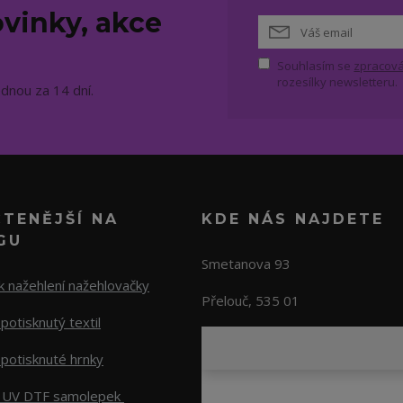
vinky, akce
Souhlasím se
zpracová
rozesílky newsletteru.
ednou za 14 dní.
ČTENĚJŠÍ NA
KDE NÁS NAJDETE
GU
Smetanova 93
 nažehlení nažehlovačky
Přelouč, 535 01
potisknutý textil
potisknuté hrnky
 UV DTF samolepek