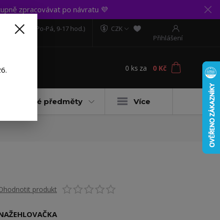
upně zpracovávat po návratu 💜
606 888 281
(Po-Pá, 9-17 hod.)
CZK
Přihlášení
0
ks
za
0 Kč
t
6.
Dárkové předměty
Více
Ohodnotit produkt
NAŽEHLOVAČKA