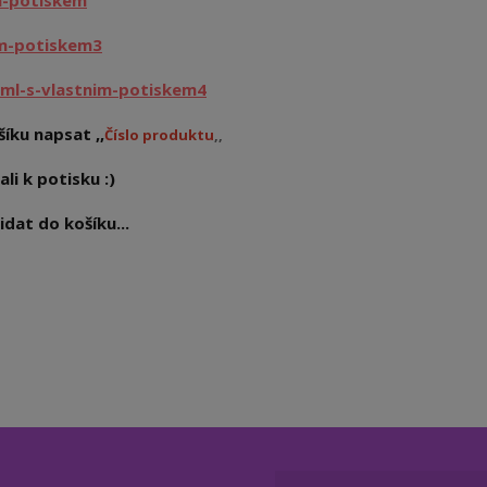
m-potiskem
im-potiskem3
ml-s-vlastnim-potiskem4
íku napsat ,,
Číslo produktu
,,
ali k potisku :)
dat do košíku...