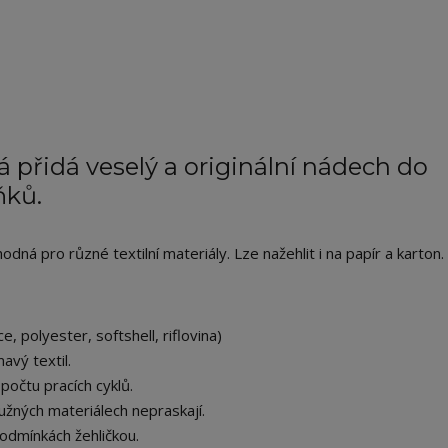
 přidá veselý a originální nádech do
ňků.
ná pro různé textilní materiály. Lze nažehlit i na papír a karton.
e, polyester, softshell, riflovina)
avý textil.
počtu pracích cyklů.
užných materiálech nepraskají.
odmínkách žehličkou.