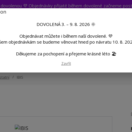
t dovolenou 💜 Objednávky přijaté během dovolené začneme post
atba
Více
Nevíte si rady? Zavolejte.
+420 
DOVOLENÁ 3. – 9. 8. 2026 🌞
Objednávat můžete i během naší dovolené. 💜
Hleda
šem objednávkám se budeme věnovat hned po návratu 10. 8. 202
Děkujeme za pochopení a přejeme krásné léto 🏖️
TF
Potisk textilu
Hrnky a sklenice
Zavřít
statní
IBIS