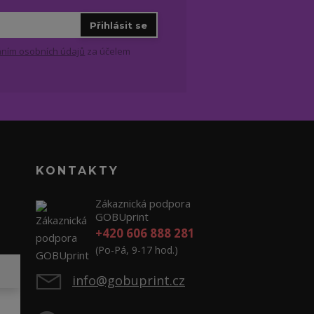
Přihlásit se
ním osobních údajů
za účelem
KONTAKTY
Zákaznická podpora
GOBUprint
+420 606 888 281
(Po-Pá, 9-17 hod.)
info@gobuprint.cz