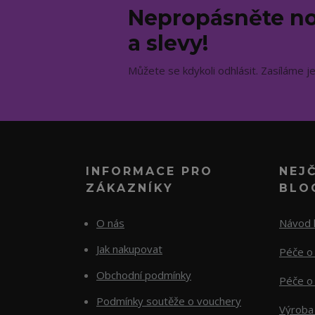
Nepropásněte no
a slevy!
Můžete se kdykoli odhlásit. Zasíláme j
INFORMACE PRO
NEJ
ZÁKAZNÍKY
BLO
O nás
Návod k
Jak nakupovat
Péče o 
Obchodní podmínky
Péče o 
Podmínky soutěže o vouchery
Výroba