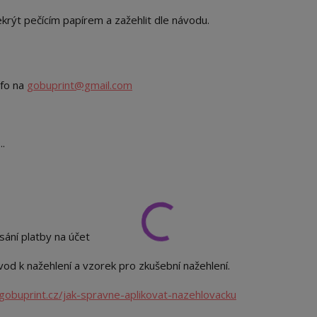
překrýt pečícím papírem a zažehlit dle návodu.
nfo na
gobuprint@gmail.com
..
sání platby na účet
od k nažehlení a vzorek pro zkušební nažehlení.
gobuprint.cz/jak-spravne-aplikovat-nazehlovacku