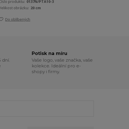
Číslo produktu:
0137N/PTA10-3
Velikost obrázku:
20 cm
Do oblíbených
Potisk na míru
 dní.
Vaše logo, vaše značka, vaše
é
kolekce. Ideální pro e-
shopy i firmy.