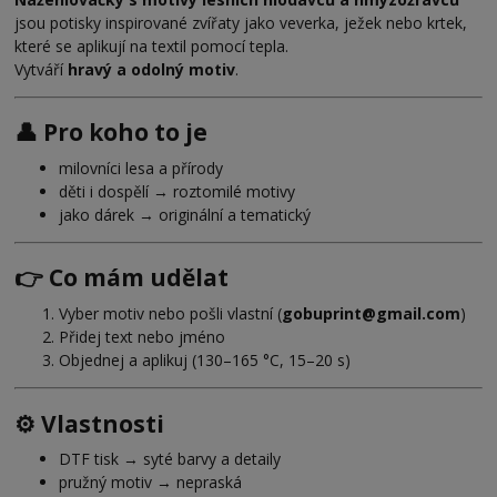
jsou potisky inspirované zvířaty jako veverka, ježek nebo krtek,
které se aplikují na textil pomocí tepla.
Vytváří
hravý a odolný motiv
.
👤 Pro koho to je
milovníci lesa a přírody
děti i dospělí → roztomilé motivy
jako dárek → originální a tematický
👉 Co mám udělat
Vyber motiv nebo pošli vlastní (
gobuprint@gmail.com
)
Přidej text nebo jméno
Objednej a aplikuj (130–165 °C, 15–20 s)
⚙️ Vlastnosti
DTF tisk → syté barvy a detaily
pružný motiv → nepraská