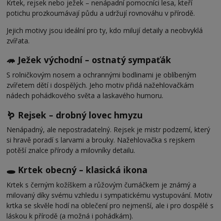
Krtek, rejsek nebo ježek – nenápadní pomocníci lesa, kteří
potichu prozkoumávají půdu a udržují rovnováhu v přírodě.
Jejich motivy jsou ideální pro ty, kdo milují detaily a neobvyklá
zvířata.
🦔 Ježek východní – ostnatý sympaťák
S rolničkovým nosem a ochrannými bodlinami je oblíbeným
zvířetem dětí i dospělých. Jeho motiv přidá nažehlovačkám
nádech pohádkového světa a laskavého humoru.
🪱 Rejsek – drobný lovec hmyzu
Nenápadný, ale nepostradatelný. Rejsek je mistr podzemí, který
si hravě poradí s larvami a brouky. Nažehlovačka s rejskem
potěší znalce přírody a milovníky detailu.
🕳️ Krtek obecný – klasická ikona
Krtek s černým kožíškem a růžovým čumáčkem je známý a
milovaný díky svému vzhledu i sympatickému vystupování. Motiv
krtka se skvěle hodí na oblečení pro nejmenší, ale i pro dospělé s
láskou k přírodě (a možná i pohádkám).