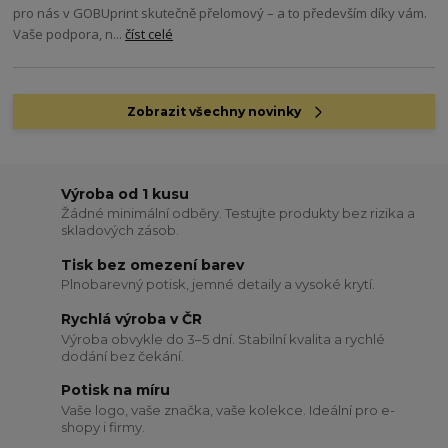
pro nás v GOBUprint skutečně přelomový – a to především díky vám.
Vaše podpora, n...
číst celé
Zobrazit všechny novinky
Výroba od 1 kusu
Žádné minimální odběry. Testujte produkty bez rizika a
skladových zásob.
Tisk bez omezení barev
Plnobarevný potisk, jemné detaily a vysoké krytí.
Rychlá výroba v ČR
Výroba obvykle do 3–5 dní. Stabilní kvalita a rychlé
dodání bez čekání.
Potisk na míru
Vaše logo, vaše značka, vaše kolekce. Ideální pro e-
shopy i firmy.