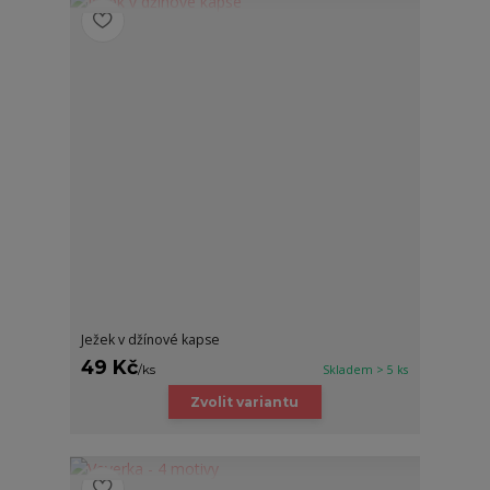
Ježek v džínové kapse
49 Kč
/
ks
Skladem > 5 ks
Zvolit variantu