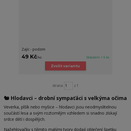
Zajíc - podzim
49 Kč
/
ks
Skladem > 5 ks
Zvolit variantu
strana
z 1
🐿️ Hlodavci – drobní sympaťáci s velkýma očima
Veverka, plšík nebo myšice – hlodavci jsou neodmyslitelnou
součástí lesa a svým roztomilým vzhledem si snadno získají
srdce dětí i dospělých.
Nažehlovačky s těmito malými tvory dodají oblečení špetku