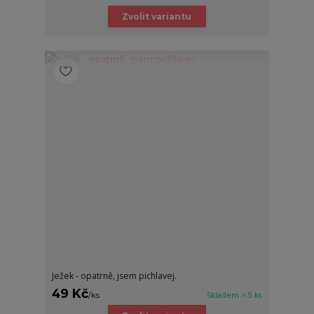
Zvolit variantu
Ježek - opatrně, jsem pichlavej.
49 Kč
/
ks
Skladem > 5 ks