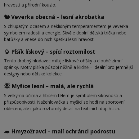
hravosti a přírodní kouzlo.
🐿️ Veverka obecná – lesní akrobatka
S chlupatým ocasem a neklidným temperamentem je veverka
symbolem radosti a energie. Skvěle doplní dětská trička nebo
batůžky a vnese do nich špetku lesní hravosti.
🌰 Plšík lískový – spící roztomilost
Tento drobný hlodavec miluje lískové oříšky a dlouhé zimní
spánky. Motiv plšíka působí něžně a klidně – ideální pro jemnější
designy nebo dětské kolekce.
🐭 Myšice lesní – malá, ale rychlá
S velkýma očima a hbitém tělem je symbolem šikovnosti a
přizpůsobivosti. Nažehlovačka s myšicí se hodí na sportovní
oblečení, ale i jako roztomilý detail na textilních doplňcích.
🦔 Hmyzožravci – malí ochránci podrostu