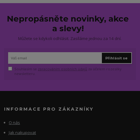
Nepropásněte novinky, akce
a slevy!
Můžete se kdykoli odhlásit. Zasíláme jednou za 14 dní.
Přihlásit se
Souhlasím se
zpracováním osobních údajů
za účelem rozesílky
newsletteru.
INFORMACE PRO ZÁKAZNÍKY
O nás
Jak nakupovat