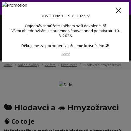
Od 3. do 9. 8. 2026 budeme mít dovolenou 💜 Objednávky přijaté
během dovolené začneme postupně zpracovávat po návratu 💜
DOVOLENÁ 3. – 9. 8. 2026 🌞
+420 606 888 281
(Po-Pá, 9-17 hod.)
CZK
Objednávat můžete i během naší dovolené. 💜
0
Všem objednávkám se budeme věnovat hned po návratu 10.
0 Kč
8. 2026.
Děkujeme za pochopení a přejeme krásné léto 🏖️
Menu
Zavřít
Úvod
Nažehlovačky
Zvířata
Lesní zvěř
Hlodavci a hmyzožravci
🐿️ Hlodavci a 🦔 Hmyzožravci
🧠 Co to je
Nažehlovačky s motivy lesních hlodavců a hmyzožravců