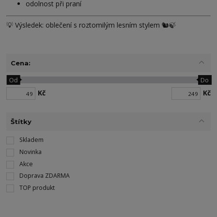
odolnost při praní
💡 Výsledek: oblečení s roztomilým lesním stylem 🐿️🍃
Cena:
Od
Do
Kč
Kč
Štítky
Skladem
Novinka
Akce
Doprava ZDARMA
TOP produkt