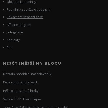
Obchodní podmínky
Podmínky soutěže o vouchery
Reklamace/vrácení zboží
Affiliate program
Fotogalerie
Kontakty
Blog
NEJČTENĚJŠÍ NA BLOGU
Návod k nažehlení nažehlovačky
Péče o potisknutý textil
Péče o potisknuté hrnky
Výroba UV DTF samolepek
Transferový digitální tisk (DTF - Direct To Film)