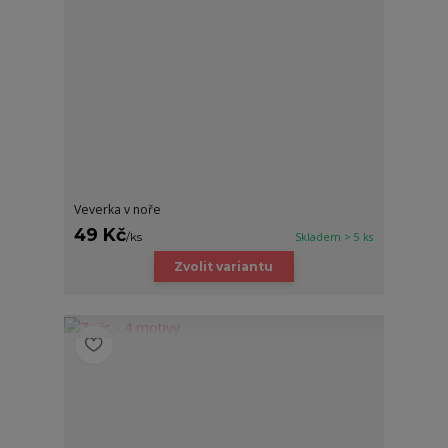
Veverka v noře
49 Kč
/
ks
Skladem > 5 ks
Zvolit variantu