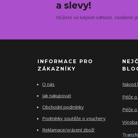
a slevy!
Můžete se kdykoli odhlásit. Zasíláme j
INFORMACE PRO
NEJ
ZÁKAZNÍKY
BLO
O nás
Návod k
Jak nakupovat
Péče o 
Obchodní podmínky
Péče o 
Podmínky soutěže o vouchery
Výroba
Reklamace/vrácení zboží
Transfe