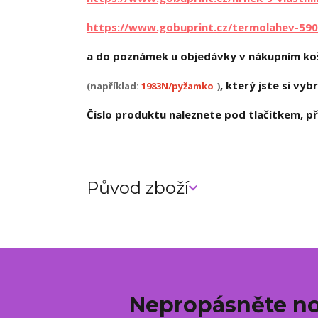
https://www.gobuprint.cz/termolahev-590
a do poznámek u objedávky v nákupním koš
, který jste si vybr
(například:
1983N/pyžamko
)
Číslo produktu naleznete pod tlačítkem, při
Původ zboží
Nepropásněte no