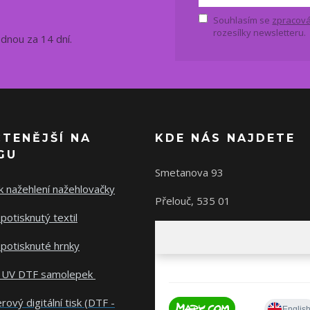
Souhlasím se
zpracová
rozesílky newsletteru.
ednou za 14 dní.
ČTENĚJŠÍ NA
KDE NÁS NAJDETE
GU
Smetanova 93
 nažehlení nažehlovačky
Přelouč, 535 01
potisknutý textil
potisknuté hrnky
 UV DTF samolepek
rový digitální tisk (DTF -