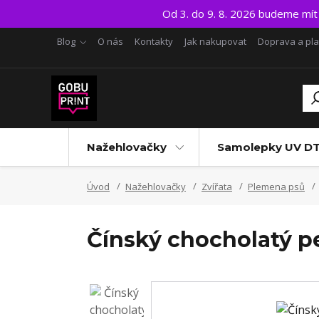
Od 3. do 9. 8. 2026 budeme mí
Blog
O nás
Kontakty
Jak nakupovat
Doprava a pl
Nažehlovačky
Samolepky UV D
Úvod
Nažehlovačky
Zvířata
Plemena psů
Čínský chocholatý pe