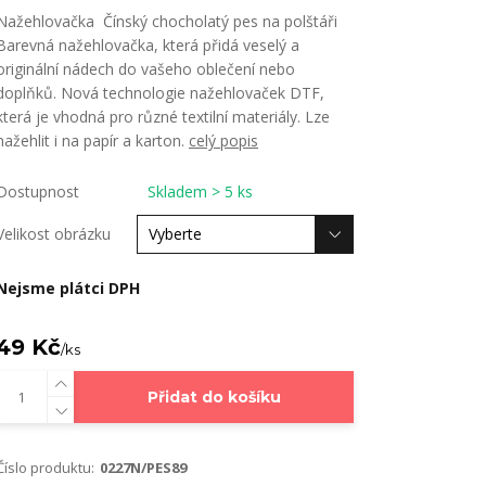
Nažehlovačka Čínský chocholatý pes na polštáři
Barevná nažehlovačka, která přidá veselý a
originální nádech do vašeho oblečení nebo
doplňků. Nová technologie nažehlovaček DTF,
která je vhodná pro různé textilní materiály. Lze
nažehlit i na papír a karton.
celý popis
Dostupnost
Skladem > 5 ks
Velikost obrázku
Nejsme plátci DPH
49 Kč
/
ks
Přidat do košíku
Číslo produktu:
0227N/PES89