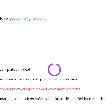
nfo na
gobuprint@gmail.com
..
sání platby na účet
od k nažehlení a vzorek pro zkušební nažehlení.
gobuprint.cz/jak-spravne-aplikovat-nazehlovacku
idat osobní dotek do vašeho šatníku a udělat každý kousek jedin