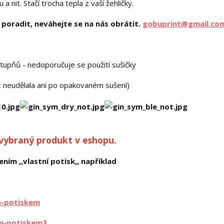
 nit. Stačí trocha tepla z vaší žehličky.
poradit, neváhejte se na nás obrátit.
gobuprint@gmail.co
stupňů - nedoporučuje se použití sušičky
ic neudělala ani po opakovaném sušení)
 vybraný produkt v eshopu.
ním ,,vlastní potisk,, například
m-potiskem
im-potiskem3