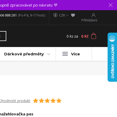
upně zpracovávat po návratu 💜
606 888 281
(Po-Pá, 9-17 hod.)
CZK
Přihlášení
0
ks
za
0 Kč
t
Dárkové předměty
Více
Ohodnotit produkt
nažehlovačka pes