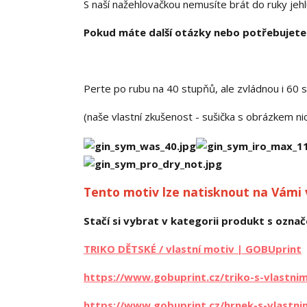
S naší nažehlovačkou nemusíte brát do ruky jehlu a
Pokud máte další otázky nebo potřebujete 
Perte po rubu na 40 stupňů, ale zvládnou i 60 
(naše vlastní zkušenost - sušička s obrázkem n
Tento motiv lze natisknout na Vámi
Stačí si vybrat v kategorii produkt s označe
TRIKO DĚTSKÉ / vlastní motiv | GOBUprint
https://www.gobuprint.cz/triko-s-vlastni
https://www.gobuprint.cz/hrnek-s-vlastn