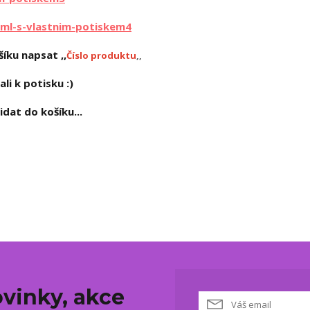
ml-s-vlastnim-potiskem4
íku napsat ,,
Číslo produktu
,,
ali k potisku :)
dat do košíku...
vinky, akce