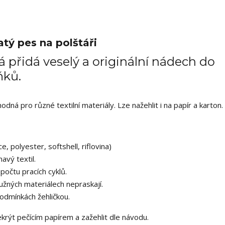
tý pes na polštáři
 přidá veselý a originální nádech do
ňků.
ná pro různé textilní materiály. Lze nažehlit i na papír a karton.
e, polyester, softshell, riflovina)
avý textil.
počtu pracích cyklů.
užných materiálech nepraskají.
odmínkách žehličkou.
překrýt pečícím papírem a zažehlit dle návodu.