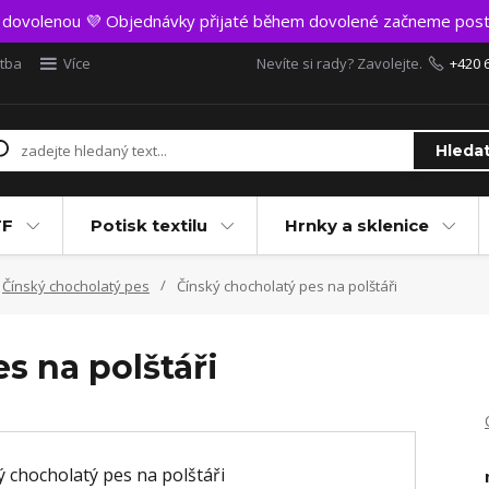
t dovolenou 💜 Objednávky přijaté během dovolené začneme post
atba
Více
Nevíte si rady? Zavolejte.
+420 
Hleda
TF
Potisk textilu
Hrnky a sklenice
Čínský chocholatý pes
Čínský chocholatý pes na polštáři
s na polštáři