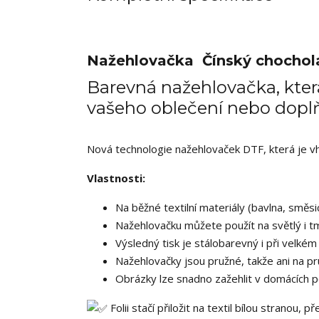
Nažehlovačka Čínský chochola
Barevná nažehlovačka, která
vašeho oblečení nebo dopl
Nová technologie nažehlovaček DTF, která je vhod
Vlastnosti:
Na běžné textilní materiály (bavlna, směsic
Nažehlovačku můžete použít na světlý i tm
Výsledný tisk je stálobarevný i při velkém 
Nažehlovačky jsou pružné, takže ani na pr
Obrázky lze snadno zažehlit v domácích p
Folii stačí přiložit na textil bílou stranou, 