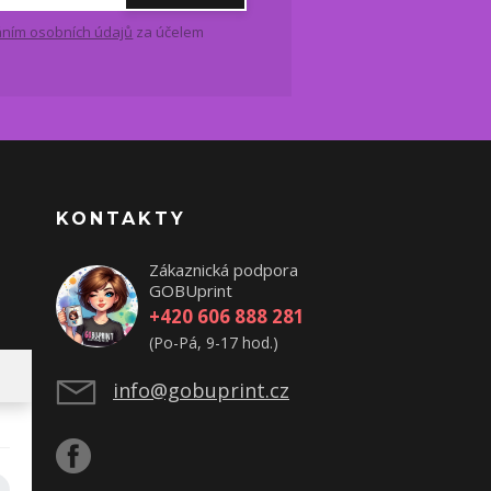
ním osobních údajů
za účelem
KONTAKTY
Zákaznická podpora
GOBUprint
+420 606 888 281
(Po-Pá, 9-17 hod.)
info@gobuprint.cz