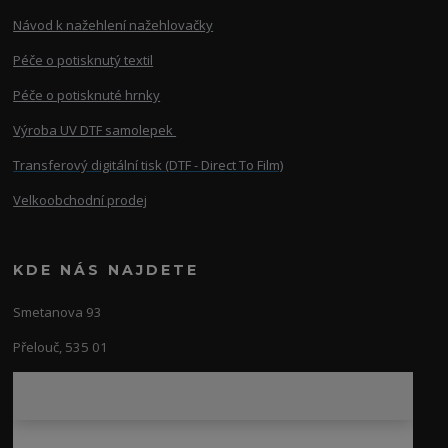
Návod k nažehlení nažehlovačky
Péče o potisknutý textil
Péče o potisknuté hrnky
Výroba UV DTF samolepek
Transferový digitální tisk (DTF - Direct To Film)
Velkoobchodní prodej
KDE NÁS NAJDETE
Smetanova 93
Přelouč, 535 01