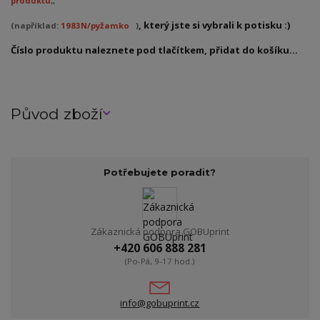
produktu
,,
, který jste si vybrali k potisku :)
(například:
1983N/pyžamko
)
Číslo produktu naleznete pod tlačítkem, přidat do košíku...
Původ zboží
Potřebujete poradit?
Zákaznická podpora GOBUprint
+420 606 888 281
(Po-Pá, 9-17 hod.)
info@gobuprint.cz