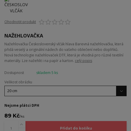
Ohodnotit produkt
NAŽEHLOVAČKA
Nažehlovačka Československý vlčák hlava Barevná nažehlovačka, která
přidá veselý a originální nádech do vašeho oblečení nebo doplňků.
Nová technologie nažehlovaček DTF, která je vhodná pro různé textilní
materiály. Lze nažehlit i na papír a karton.
celý popis
Dostupnost
skladem 5 ks
Velikost obrázku
Nejsme plátci DPH
89 Kč
/
ks
Přidat do košíku