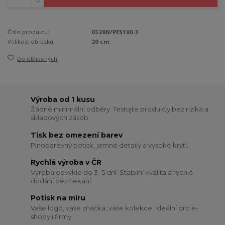
Číslo produktu:
0328N/PES190-3
Velikost obrázku:
20 cm
Do oblíbených
Výroba od 1 kusu
Žádné minimální odběry. Testujte produkty bez rizika a
skladových zásob.
Tisk bez omezení barev
Plnobarevný potisk, jemné detaily a vysoké krytí.
Rychlá výroba v ČR
Výroba obvykle do 3–5 dní. Stabilní kvalita a rychlé
dodání bez čekání.
Potisk na míru
Vaše logo, vaše značka, vaše kolekce. Ideální pro e-
shopy i firmy.