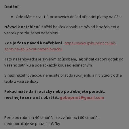
Dodání:
Odesíláme cca. 1-3 pracovních dní od připsání platby na účet
Návod k nažehlení:
Každý balíček obsahuje návod k nažehlení a
vzorek pro zkušební nažehlení.
Zde je foto návod k nažehlení
:
https://www.gobuprint.cz/jak-
spravne-aplikovat-nazehlovacku
Tato nažehlovačka je skvělým způsobem, jak přidat osobní dotek do
vašeho šatníku a udělat každý kousek jedinečným.
S naší nažehlovačkou nemusíte brát do ruky jehlu a nit. Stačí trocha
tepla z vaší žehličky.
Pokud máte další otázky nebo potřebujete poradit,
neváhejte se na nás obrátit.
gobuprint@gmail.com
Perte po rubu na 40 stupňů, ale zvládnou i 60 stupňů -
nedoporučuje se použití sušičky