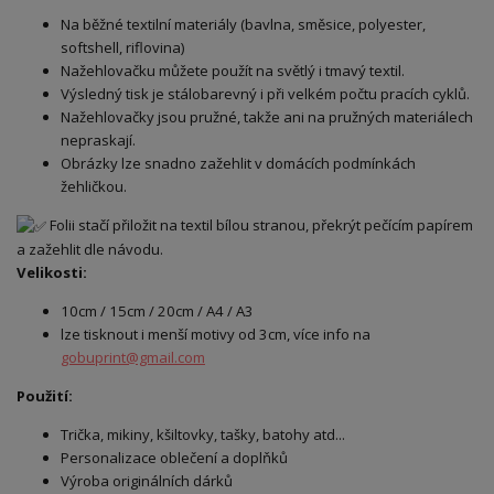
Na běžné textilní materiály (bavlna, směsice, polyester,
softshell, riflovina)
Nažehlovačku můžete použít na světlý i tmavý textil.
Výsledný tisk je stálobarevný i při velkém počtu pracích cyklů.
Nažehlovačky jsou pružné, takže ani na pružných materiálech
nepraskají.
Obrázky lze snadno zažehlit v domácích podmínkách
žehličkou.
Folii stačí přiložit na textil bílou stranou, překrýt pečícím papírem
a zažehlit dle návodu.
Velikosti:
10cm / 15cm / 20cm / A4 / A3
lze tisknout i menší motivy od 3cm, více info na
gobuprint@gmail.com
Použití:
Trička, mikiny, kšiltovky, tašky, batohy atd...
Personalizace oblečení a doplňků
Výroba originálních dárků