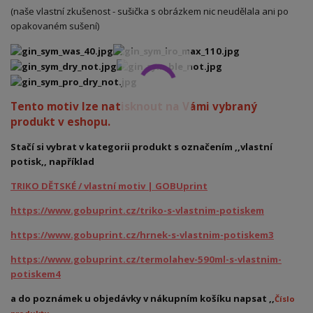
(naše vlastní zkušenost - sušička s obrázkem nic neudělala ani po
opakovaném sušení)
Tento motiv lze natisknout na Vámi vybraný
produkt v eshopu.
Stačí si vybrat v kategorii produkt s označením ,,vlastní
potisk,, například
TRIKO DĚTSKÉ / vlastní motiv | GOBUprint
https://www.gobuprint.cz/triko-s-vlastnim-potiskem
https://www.gobuprint.cz/hrnek-s-vlastnim-potiskem3
https://www.gobuprint.cz/termolahev-590ml-s-vlastnim-
potiskem4
a do poznámek u objedávky v nákupním košíku napsat ,,
Číslo