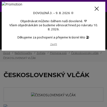
Od 3. do 9. 8. 2026 budeme mít dovolenou 💜 Objednávky přijaté
během dovolené začneme postupně zpracovávat po návratu 💜
DOVOLENÁ 3. – 9. 8. 2026 🌞
+420 606 888 281
(Po-Pá, 9-17 hod.)
CZK
Objednávat můžete i během naší dovolené. 💜
0
Všem objednávkám se budeme věnovat hned po návratu 10.
0 Kč
8. 2026.
Děkujeme za pochopení a přejeme krásné léto 🏖️
Menu
Zavřít
Úvod
Nažehlovačky
Zvířata
Plemena psů
Československý vlčák
ČESKOSLOVENSKÝ VLČÁK
ČESKOSLOVENSKÝ VLČÁK