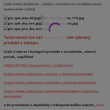
(naše vlastní zkušenost - sušička s obrázkem nic neudělala ani po
opakovaném sušení)
Tento motiv lze natisknout na Vámi vybraný
produkt v eshopu.
Stačí si vybrat v kategorii produkt s označením ,,vlastní
potisk,, například
TRIKO DĚTSKÉ / vlastní motiv | GOBUprint
https://www.gobuprint.cz/triko-s-vlastnim-potiskem
https://www.gobuprint.cz/hrnek-s-vlastnim-potiskem3
https://www.gobuprint.cz/termolahev-590ml-s-vlastnim-
potiskem4
a do poznámek u objedávky v nákupním košíku napsat ,,
Číslo