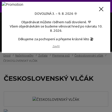
Od 3. do 9. 8. 2026 budeme mít dovolenou 💜 Objednávky přijaté
během dovolené začneme postupně zpracovávat po návratu 💜
DOVOLENÁ 3. – 9. 8. 2026 🌞
+420 606 888 281
(Po-Pá, 9-17 hod.)
CZK
Objednávat můžete i během naší dovolené. 💜
0
Všem objednávkám se budeme věnovat hned po návratu 10.
0 Kč
8. 2026.
Děkujeme za pochopení a přejeme krásné léto 🏖️
Menu
Zavřít
Úvod
Nažehlovačky
Zvířata
Plemena psů
Československý vlčák
ČESKOSLOVENSKÝ VLČÁK
ČESKOSLOVENSKÝ VLČÁK