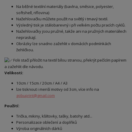
Na běžné textilní materiály (bavlna, směsice, polyester,
softshell, riflovina)
Nažehlovačku můžete použít na světlý i tmavý textil.
Výsledný tisk je stálobarevný i při velkém počtu pracích cyklů.
Nažehlovačky jsou pružné, takže ani na pružných materiálech
nepraskají.
Obrázky lze snadno zažehlit v domácích podmínkách
žehličkou.
Folii stačí přiložit na textil bílou stranou, překrýt pečícím papírem
a zažehlit dle návodu.
Velikosti:
10cm / 15cm / 20cm / A4 / A3
lze tisknout i menší motivy od 3cm, více info na
gobuprint@gmail.com
Použití:
Trička, mikiny, kšiltovky, tašky, batohy atd...
Personalizace oblečení a doplňků
Výroba originálních dárků