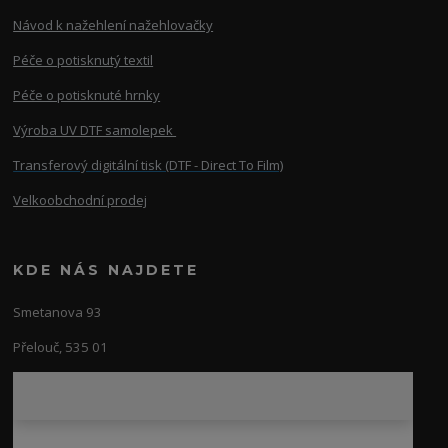
Návod k nažehlení nažehlovačky
Péče o potisknutý textil
Péče o potisknuté hrnky
Výroba UV DTF samolepek
Transferový digitální tisk (DTF - Direct To Film)
Velkoobchodní prodej
KDE NÁS NAJDETE
Smetanova 93
Přelouč, 535 01