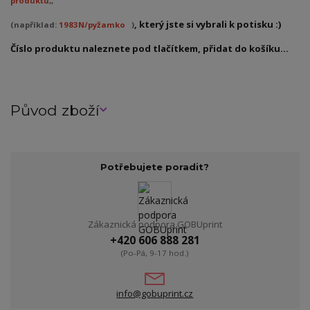
produktu
,,
, který jste si vybrali k potisku :)
(například:
1983N/pyžamko
)
Číslo produktu naleznete pod tlačítkem, přidat do košíku...
Původ zboží
Potřebujete poradit?
Zákaznická podpora GOBUprint
+420 606 888 281
(Po-Pá, 9-17 hod.)
info@gobuprint.cz