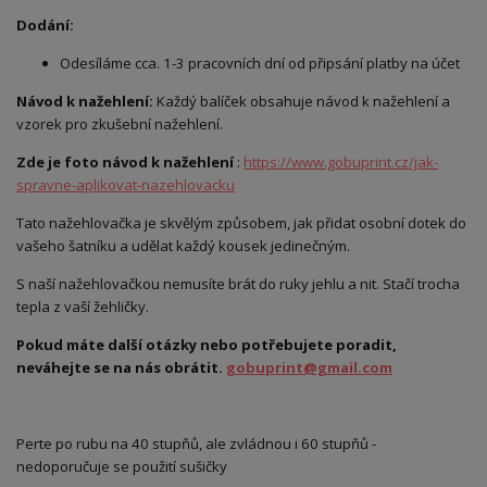
Dodání:
Odesíláme cca. 1-3 pracovních dní od připsání platby na účet
Návod k nažehlení:
Každý balíček obsahuje návod k nažehlení a
vzorek pro zkušební nažehlení.
Zde je foto návod k nažehlení
:
https://www.gobuprint.cz/jak-
spravne-aplikovat-nazehlovacku
Tato nažehlovačka je skvělým způsobem, jak přidat osobní dotek do
vašeho šatníku a udělat každý kousek jedinečným.
S naší nažehlovačkou nemusíte brát do ruky jehlu a nit. Stačí trocha
tepla z vaší žehličky.
Pokud máte další otázky nebo potřebujete poradit,
neváhejte se na nás obrátit.
gobuprint@gmail.com
Perte po rubu na 40 stupňů, ale zvládnou i 60 stupňů -
nedoporučuje se použití sušičky