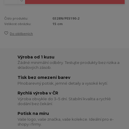
Číslo produktu:
0328N/PES190-2
Velikost obrázku:
15 cm
Do oblíbených
Výroba od 1 kusu
Žádné minimální odběry. Testujte produkty bez rizika a
skladových zásob.
Tisk bez omezení barev
Plnobarevný potisk, jemné detaily a vysoké krytí.
Rychlá výroba v ČR
Výroba obvykle do 3–5 dní. Stabilní kvalita a rychlé
dodání bez čekání.
Potisk na míru
Vaše logo, vaše značka, vaše kolekce. Ideální pro e-
shopy i firmy.