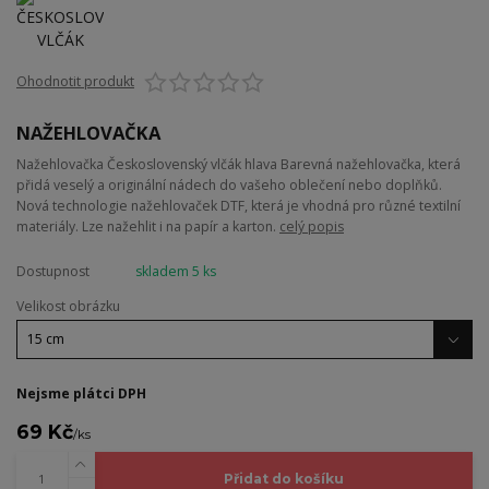
Ohodnotit produkt
NAŽEHLOVAČKA
Nažehlovačka Československý vlčák hlava Barevná nažehlovačka, která
přidá veselý a originální nádech do vašeho oblečení nebo doplňků.
Nová technologie nažehlovaček DTF, která je vhodná pro různé textilní
materiály. Lze nažehlit i na papír a karton.
celý popis
Dostupnost
skladem 5 ks
Velikost obrázku
Nejsme plátci DPH
69 Kč
/
ks
Přidat do košíku