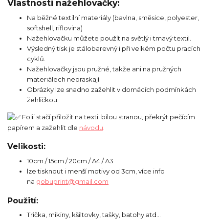
Vlastnosti nažehlovačky:
Na běžné textilní materiály (bavlna, směsice, polyester,
softshell, riflovina)
Nažehlovačku můžete použít na světlý i tmavý textil.
Výsledný tisk je stálobarevný i při velkém počtu pracích
cyklů.
Nažehlovačky jsou pružné, takže ani na pružných
materiálech nepraskají.
Obrázky lze snadno zažehlit v domácích podmínkách
žehličkou.
Folii stačí přiložit na textil bílou stranou, překrýt pečícím
papírem a zažehlit dle
návodu
.
Velikosti:
10cm / 15cm / 20cm / A4 / A3
lze tisknout i menší motivy od 3cm, více info
na
gobuprint@gmail.com
Použití:
Trička, mikiny, kšiltovky, tašky, batohy atd...