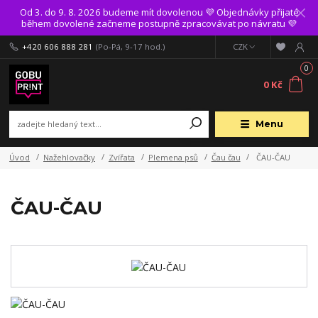
Od 3. do 9. 8. 2026 budeme mít dovolenou 💜 Objednávky přijaté
během dovolené začneme postupně zpracovávat po návratu 💜
+420 606 888 281
(Po-Pá, 9-17 hod.)
CZK
0
0 Kč
Menu
Úvod
Nažehlovačky
Zvířata
Plemena psů
Čau čau
ČAU-ČAU
ČAU-ČAU