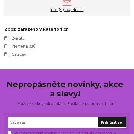
info@gobuprint.cz
Zboží zařazeno v kategoriích
Zvířata
Plemena psů
Čau čau
Nepropásněte novinky, akce
a slevy!
Můžete se kdykoli odhlásit. Zasíláme jednou za 14 dní.
Přihlásit se
Souhlasím se
zpracováním osobních údajů
za účelem rozesílky