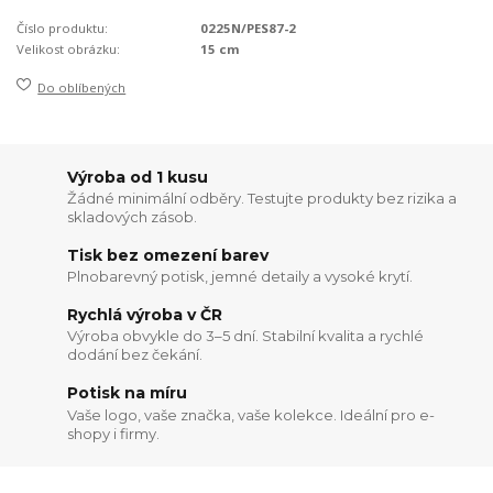
Číslo produktu:
0225N/PES87-2
Velikost obrázku:
15 cm
Do oblíbených
Výroba od 1 kusu
Žádné minimální odběry. Testujte produkty bez rizika a
skladových zásob.
Tisk bez omezení barev
Plnobarevný potisk, jemné detaily a vysoké krytí.
Rychlá výroba v ČR
Výroba obvykle do 3–5 dní. Stabilní kvalita a rychlé
dodání bez čekání.
Potisk na míru
Vaše logo, vaše značka, vaše kolekce. Ideální pro e-
shopy i firmy.