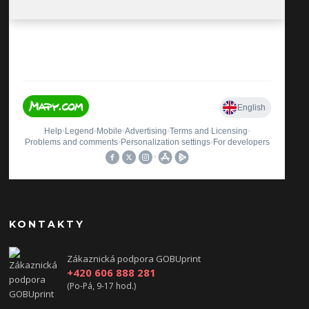
KONTAKTY
Zákaznická podpora GOBUprint
+420 606 888 281
(Po-Pá, 9-17 hod.)