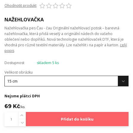
Ohodnotit produkt
NAŽEHLOVAČKA
Nažehlovačka pes Čau - čau Originální nažehlovací potisk – barevná
nažehlovačka, která přidá veselý a originální nádech do vašeho
oblečení nebo doplňků. Nová technologie nažehlovaček DTF, která je
vhodná pro různé textilní materiály. Lze nažehlit i na papír a karton.
celý
popis
Dostupnost
skladem 5 ks
Velikost obrázku
Nejsme plátci DPH
69 Kč
/
ks
Přidat do košíku