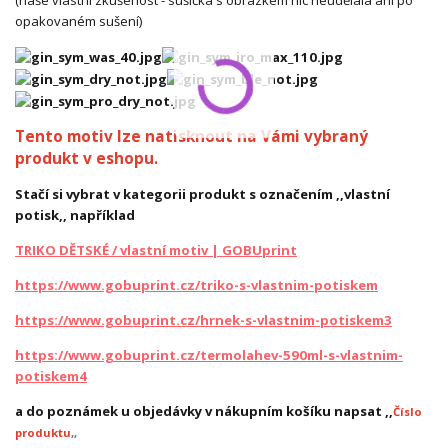
(naše vlastní zkušenost - sušička s obrázkem nic neudělala ani po
opakovaném sušení)
Tento motiv lze natisknout na Vámi vybraný
produkt v eshopu.
Stačí si vybrat v kategorii produkt s označením ,,vlastní
potisk,, například
TRIKO DĚTSKÉ / vlastní motiv | GOBUprint
https://www.gobuprint.cz/triko-s-vlastnim-potiskem
https://www.gobuprint.cz/hrnek-s-vlastnim-potiskem3
https://www.gobuprint.cz/termolahev-590ml-s-vlastnim-
potiskem4
a do poznámek u objedávky v nákupním košíku napsat ,,
Číslo
produktu
,,