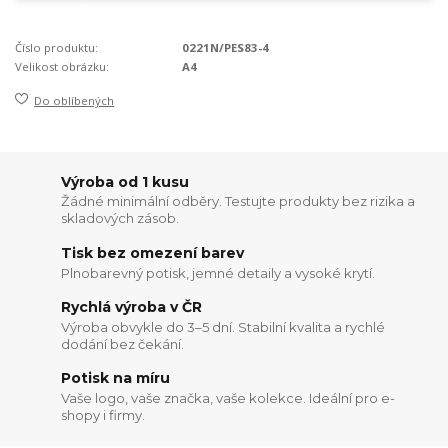
Číslo produktu:
0221N/PES83-4
Velikost obrázku:
A4
Do oblíbených
Výroba od 1 kusu
Žádné minimální odběry. Testujte produkty bez rizika a
skladových zásob.
Tisk bez omezení barev
Plnobarevný potisk, jemné detaily a vysoké krytí.
Rychlá výroba v ČR
Výroba obvykle do 3–5 dní. Stabilní kvalita a rychlé
dodání bez čekání.
Potisk na míru
Vaše logo, vaše značka, vaše kolekce. Ideální pro e-
shopy i firmy.