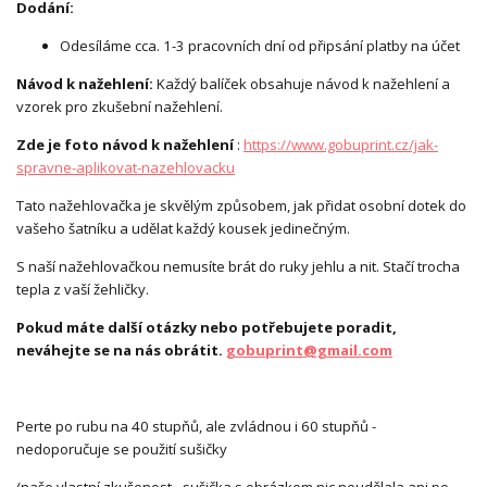
Dodání:
Odesíláme cca. 1-3 pracovních dní od připsání platby na účet
Návod k nažehlení:
Každý balíček obsahuje návod k nažehlení a
vzorek pro zkušební nažehlení.
Zde je foto návod k nažehlení
:
https://www.gobuprint.cz/jak-
spravne-aplikovat-nazehlovacku
Tato nažehlovačka je skvělým způsobem, jak přidat osobní dotek do
vašeho šatníku a udělat každý kousek jedinečným.
S naší nažehlovačkou nemusíte brát do ruky jehlu a nit. Stačí trocha
tepla z vaší žehličky.
Pokud máte další otázky nebo potřebujete poradit,
neváhejte se na nás obrátit.
gobuprint@gmail.com
Perte po rubu na 40 stupňů, ale zvládnou i 60 stupňů -
nedoporučuje se použití sušičky