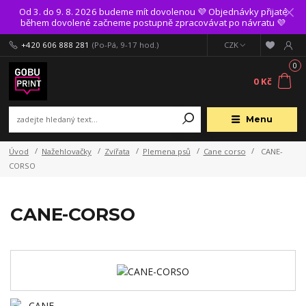
Od 3. do 9. 8. 2026 budeme mít dovolenou 💜 Objednávky přijaté
během dovolené začneme postupně zpracovávat po návratu 💜
+420 606 888 281
(Po-Pá, 9-17 hod.)
CZK
0
0 Kč
Menu
Úvod
Nažehlovačky
Zvířata
Plemena psů
Cane corso
CANE-
CORSO
CANE-CORSO