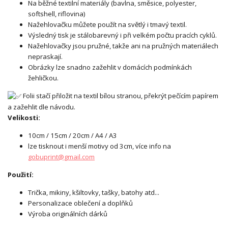
Na běžné textilní materiály (bavlna, směsice, polyester,
softshell, riflovina)
Nažehlovačku můžete použít na světlý i tmavý textil.
Výsledný tisk je stálobarevný i při velkém počtu pracích cyklů.
Nažehlovačky jsou pružné, takže ani na pružných materiálech
nepraskají.
Obrázky lze snadno zažehlit v domácích podmínkách
žehličkou.
Folii stačí přiložit na textil bílou stranou, překrýt pečícím papírem
a zažehlit dle návodu.
Velikosti:
10cm / 15cm / 20cm / A4 / A3
lze tisknout i menší motivy od 3cm, více info na
gobuprint@gmail.com
Použití:
Trička, mikiny, kšiltovky, tašky, batohy atd...
Personalizace oblečení a doplňků
Výroba originálních dárků