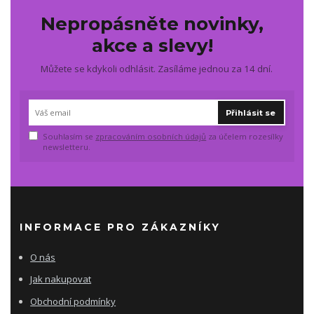
Nepropásněte novinky,
akce a slevy!
Můžete se kdykoli odhlásit. Zasíláme jednou za 14 dní.
Přihlásit se
Souhlasím se
zpracováním osobních údajů
za účelem rozesílky
newsletteru.
INFORMACE PRO ZÁKAZNÍKY
O nás
Jak nakupovat
Obchodní podmínky