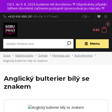
Od 3. do 9. 8. 2026 budeme mít dovolenou 💜 Objednávky přijaté
během dovolené začneme postupně zpracovávat po návratu 💜
+420 606 888 281
(Po-Pá, 9-17 hod.)
CZK
0
0 Kč
Menu
Úvod
Nažehlovačky
Zvířata
Plemena psů
Bull plemena
Anglický bulterier bílý se znakem
Anglický bulterier bílý se
znakem