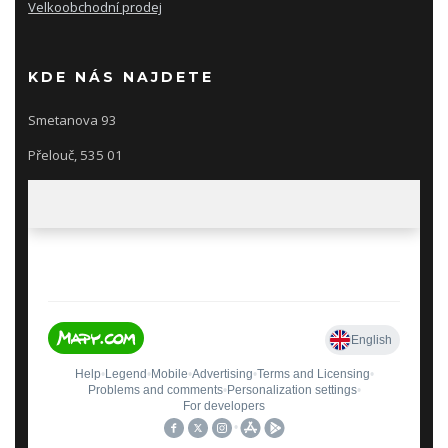
Velkoobchodní prodej
KDE NÁS NAJDETE
Smetanova 93
Přelouč, 535 01