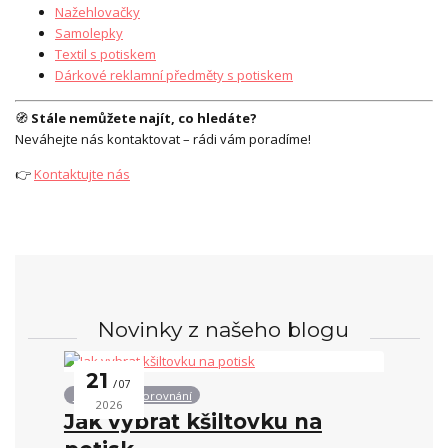
Nažehlovačky
Samolepky
Textil s potiskem
Dárkové reklamní předměty s potiskem
🧭
Stále nemůžete najít, co hledáte?
Neváhejte nás kontaktovat – rádi vám poradíme!
👉
Kontaktujte nás
Novinky z našeho blogu
21
07
Produkty a porovnání
2026
Jak vybrat kšiltovku na