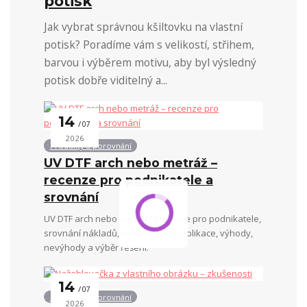
potisk
Jak vybrat správnou kšiltovku na vlastní
potisk? Poradíme vám s velikostí, střihem,
barvou i výběrem motivu, aby byl výsledný
potisk dobře viditelný a...
14
07
2026
Produkty a porovnání
UV DTF arch nebo metráž –
recenze pro podnikatele a
srovnání
UV DTF arch nebo metráž? Recenze pro podnikatele,
srovnání nákladů, využití plochy, aplikace, výhody,
nevýhody a výběr řešení.
14
07
Produkty a porovnání
2026