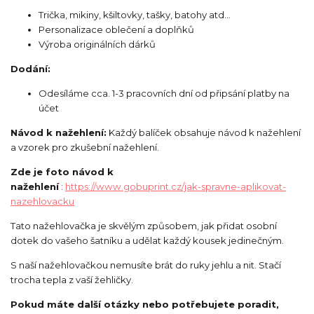
Trička, mikiny, kšiltovky, tašky, batohy atd...
Personalizace oblečení a doplňků
Výroba originálních dárků
Dodání:
Odesíláme cca. 1-3 pracovních dní od připsání platby na
účet
Návod k nažehlení:
Každý balíček obsahuje návod k nažehlení
a vzorek pro zkušební nažehlení.
Zde je foto návod k
nažehlení
:
https://www.gobuprint.cz/jak-spravne-aplikovat-
nazehlovacku
Tato nažehlovačka je skvělým způsobem, jak přidat osobní
dotek do vašeho šatníku a udělat každý kousek jedinečným.
S naší nažehlovačkou nemusíte brát do ruky jehlu a nit. Stačí
trocha tepla z vaší žehličky.
Pokud máte další otázky nebo potřebujete poradit,