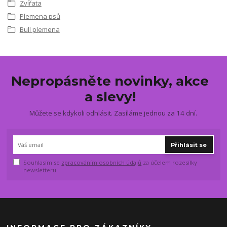
Zvířata
Plemena psů
Bull plemena
Nepropásněte novinky, akce
a slevy!
Můžete se kdykoli odhlásit. Zasíláme jednou za 14 dní.
Přihlásit se
Souhlasím se
zpracováním osobních údajů
za účelem rozesílky
newsletteru.