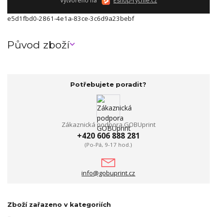
Vytvořeno na
Eshop-rychle.cz
e5d1fbd0-2861-4e1a-83ce-3c6d9a23bebf
Původ zboží
Potřebujete poradit?
Zákaznická podpora GOBUprint
+420 606 888 281
(Po-Pá, 9-17 hod.)
info@gobuprint.cz
Zboží zařazeno v kategoriích