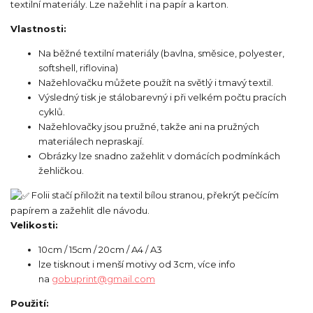
textilní materiály. Lze nažehlit i na papír a karton.
Vlastnosti:
Na běžné textilní materiály (bavlna, směsice, polyester,
softshell, riflovina)
Nažehlovačku můžete použít na světlý i tmavý textil.
Výsledný tisk je stálobarevný i při velkém počtu pracích
cyklů.
Nažehlovačky jsou pružné, takže ani na pružných
materiálech nepraskají.
Obrázky lze snadno zažehlit v domácích podmínkách
žehličkou.
Folii stačí přiložit na textil bílou stranou, překrýt pečícím
papírem a zažehlit dle návodu.
Velikosti:
10cm / 15cm / 20cm / A4 / A3
lze tisknout i menší motivy od 3cm, více info
na
gobuprint@gmail.com
Použití: