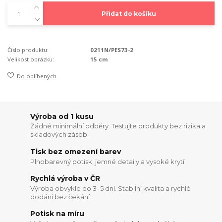
Přidat do košíku
Číslo produktu:
0211N/PES73-2
Velikost obrázku:
15 cm
Do oblíbených
Výroba od 1 kusu
Žádné minimální odběry. Testujte produkty bez rizika a
skladových zásob.
Tisk bez omezení barev
Plnobarevný potisk, jemné detaily a vysoké krytí.
Rychlá výroba v ČR
Výroba obvykle do 3–5 dní. Stabilní kvalita a rychlé
dodání bez čekání.
Potisk na míru