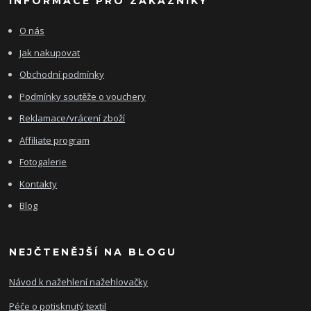
INFORMACE PRO ZÁKAZNÍKY
O nás
Jak nakupovat
Obchodní podmínky
Podmínky soutěže o vouchery
Reklamace/vrácení zboží
Affiliate program
Fotogalerie
Kontakty
Blog
NEJČTENĚJŠÍ NA BLOGU
Návod k nažehlení nažehlovačky
Péče o potisknutý textil