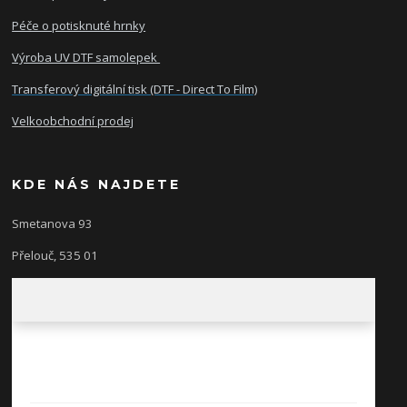
Péče o potisknuté hrnky
Výroba UV DTF samolepek
Transferový digitální tisk (DTF - Direct To Film)
Velkoobchodní prodej
KDE NÁS NAJDETE
Smetanova 93
Přelouč, 535 01