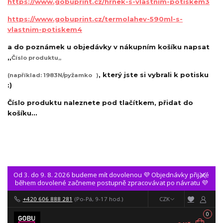
https://www.gobuprint.cz/hrnek-s-vlastnim-potiskem3
https://www.gobuprint.cz/termolahev-590ml-s-
vlastnim-potiskem4
a do poznámek u objedávky v nákupním košíku napsat
,,
Číslo produktu,,
, který jste si vybrali k potisku
(například: 1983N/pyžamko
)
:)
Číslo produktu naleznete pod tlačítkem, přidat do
košíku...
Od 3. do 9. 8. 2026 budeme mít dovolenou 💜 Objednávky přijaté
během dovolené začneme postupně zpracovávat po návratu 💜
+420 606 888 281
(Po-Pá, 9-17 hod.)
CZK
0