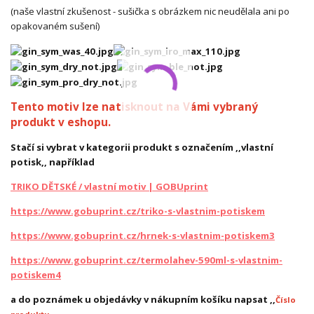
(naše vlastní zkušenost - sušička s obrázkem nic neudělala ani po
opakovaném sušení)
Tento motiv lze natisknout na Vámi vybraný
produkt v eshopu.
Stačí si vybrat v kategorii produkt s označením ,,vlastní
potisk,, například
TRIKO DĚTSKÉ / vlastní motiv | GOBUprint
https://www.gobuprint.cz/triko-s-vlastnim-potiskem
https://www.gobuprint.cz/hrnek-s-vlastnim-potiskem3
https://www.gobuprint.cz/termolahev-590ml-s-vlastnim-
potiskem4
a do poznámek u objedávky v nákupním košíku napsat ,,
Číslo