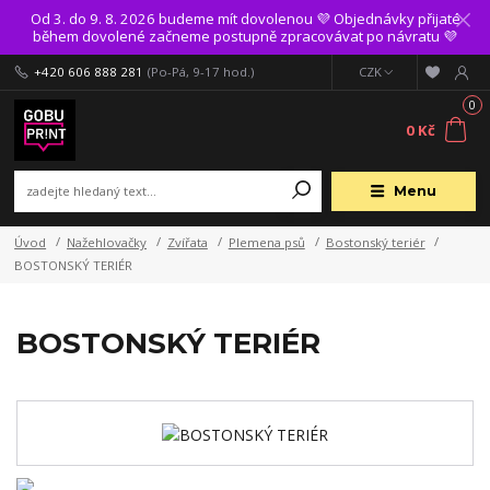
Od 3. do 9. 8. 2026 budeme mít dovolenou 💜 Objednávky přijaté
během dovolené začneme postupně zpracovávat po návratu 💜
+420 606 888 281
(Po-Pá, 9-17 hod.)
CZK
0
0 Kč
Menu
Úvod
Nažehlovačky
Zvířata
Plemena psů
Bostonský teriér
BOSTONSKÝ TERIÉR
BOSTONSKÝ TERIÉR