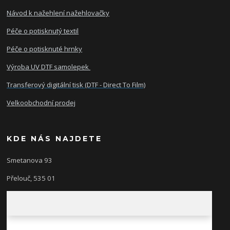
Návod k nažehlení nažehlovačky
Péče o potisknutý textil
Péče o potisknuté hrnky
Výroba UV DTF samolepek
Transferový digitální tisk (DTF - Direct To Film)
Velkoobchodní prodej
KDE NÁS NAJDETE
Smetanova 93
Přelouč, 535 01