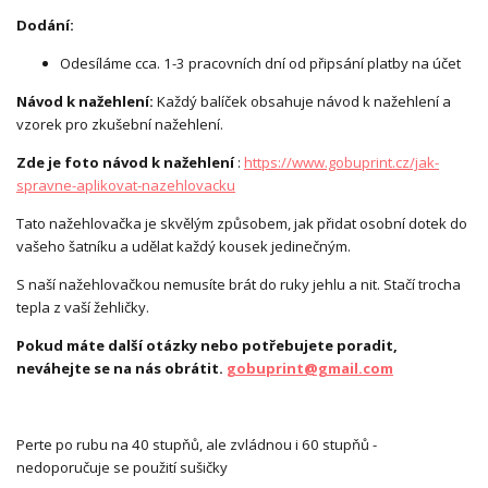
Dodání:
Odesíláme cca. 1-3 pracovních dní od připsání platby na účet
Návod k nažehlení:
Každý balíček obsahuje návod k nažehlení a
vzorek pro zkušební nažehlení.
Zde je foto návod k nažehlení
:
https://www.gobuprint.cz/jak-
spravne-aplikovat-nazehlovacku
Tato nažehlovačka je skvělým způsobem, jak přidat osobní dotek do
vašeho šatníku a udělat každý kousek jedinečným.
S naší nažehlovačkou nemusíte brát do ruky jehlu a nit. Stačí trocha
tepla z vaší žehličky.
Pokud máte další otázky nebo potřebujete poradit,
neváhejte se na nás obrátit.
gobuprint@gmail.com
Perte po rubu na 40 stupňů, ale zvládnou i 60 stupňů -
nedoporučuje se použití sušičky