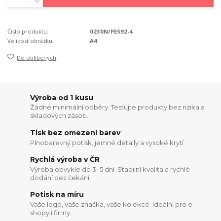
Číslo produktu:
0230N/PES92-4
Velikost obrázku:
A4
Do oblíbených
Výroba od 1 kusu
Žádné minimální odběry. Testujte produkty bez rizika a
skladových zásob.
Tisk bez omezení barev
Plnobarevný potisk, jemné detaily a vysoké krytí.
Rychlá výroba v ČR
Výroba obvykle do 3–5 dní. Stabilní kvalita a rychlé
dodání bez čekání.
Potisk na míru
Vaše logo, vaše značka, vaše kolekce. Ideální pro e-
shopy i firmy.