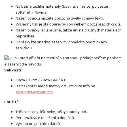
Na běžné textilní materiály (bavlna, směsice, polyester,
softshell, riflovina)
Nažehlovačku můžete použít na světlý i tmavý textil.
Výsledný tisk je stálobarevný i při velkém počtu pracích cyklů.
Nažehlovačky jsou pružné, takže ani na pružných materiálech
nepraskají.
Obrázky lze snadno zažehlit v domácích podmínkách
žehličkou.
Folii stačí přiložit na textil bílou stranou, překrýt pečícím papírem
a zažehlit dle návodu.
Velikosti:
10cm / 15cm / 20cm / A4 / A3
lze tisknout i menší motivy od 3cm, více info na
gobuprint@gmail.com
Použití:
Trička, mikiny, kšiltovky, tašky, batohy atd...
Personalizace oblečení a doplňků
Výroba originálních dárků