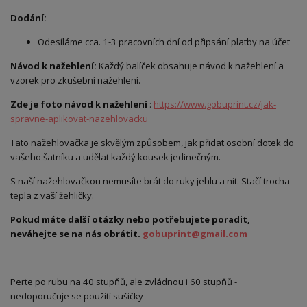
Dodání:
Odesíláme cca. 1-3 pracovních dní od připsání platby na účet
Návod k nažehlení:
Každý balíček obsahuje návod k nažehlení a
vzorek pro zkušební nažehlení.
Zde je foto návod k nažehlení
:
https://www.gobuprint.cz/jak-
spravne-aplikovat-nazehlovacku
Tato nažehlovačka je skvělým způsobem, jak přidat osobní dotek do
vašeho šatníku a udělat každý kousek jedinečným.
S naší nažehlovačkou nemusíte brát do ruky jehlu a nit. Stačí trocha
tepla z vaší žehličky.
Pokud máte další otázky nebo potřebujete poradit,
neváhejte se na nás obrátit.
gobuprint@gmail.com
Perte po rubu na 40 stupňů, ale zvládnou i 60 stupňů -
nedoporučuje se použití sušičky