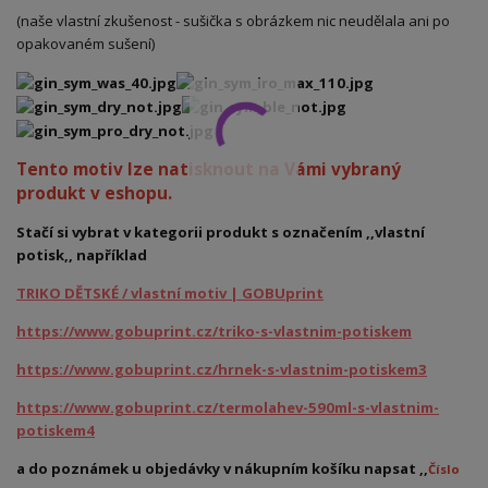
(naše vlastní zkušenost - sušička s obrázkem nic neudělala ani po
opakovaném sušení)
Tento motiv lze natisknout na Vámi vybraný
produkt v eshopu.
Stačí si vybrat v kategorii produkt s označením ,,vlastní
potisk,, například
TRIKO DĚTSKÉ / vlastní motiv | GOBUprint
https://www.gobuprint.cz/triko-s-vlastnim-potiskem
https://www.gobuprint.cz/hrnek-s-vlastnim-potiskem3
https://www.gobuprint.cz/termolahev-590ml-s-vlastnim-
potiskem4
a do poznámek u objedávky v nákupním košíku napsat ,,
Číslo