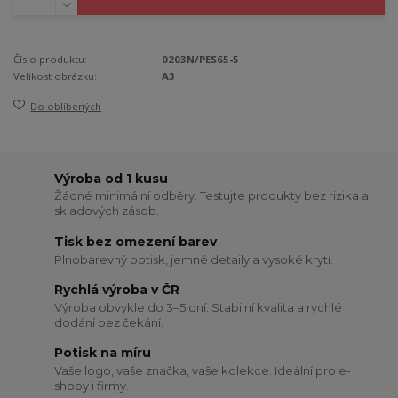
Číslo produktu:
0203N/PES65-5
Velikost obrázku:
A3
Do oblíbených
Výroba od 1 kusu
Žádné minimální odběry. Testujte produkty bez rizika a
skladových zásob.
Tisk bez omezení barev
Plnobarevný potisk, jemné detaily a vysoké krytí.
Rychlá výroba v ČR
Výroba obvykle do 3–5 dní. Stabilní kvalita a rychlé
dodání bez čekání.
Potisk na míru
Vaše logo, vaše značka, vaše kolekce. Ideální pro e-
shopy i firmy.