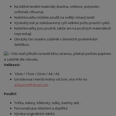
Na běžné textilní materiály (bavlna, směsice, polyester,
softshell, riflovina)
Nažehlovačku můžete použít na světlý i tmavý textil.
Výsledný tisk je stálobarevný i při velkém počtu pracích cyklů.
Nažehlovačky jsou pružné, takže ani na pružných materiálech
nepraskají.
Obrázky lze snadno zažehlit v domácích podmínkách
žehličkou.
Folii stačí přiložit na textil bílou stranou, překrýt pečícím papírem
a zažehlit dle návodu.
Velikosti:
10cm / 15cm / 20cm / A4 / A3
lze tisknout i menší motivy od 3cm, více info na
gobuprint@gmail.com
Použití:
Trička, mikiny, kšiltovky, tašky, batohy atd...
Personalizace oblečení a doplňků
Výroba originálních dárků