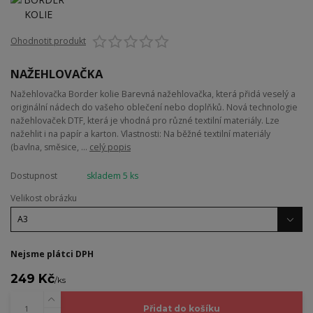
Ohodnotit produkt
NAŽEHLOVAČKA
Nažehlovačka Border kolie Barevná nažehlovačka, která přidá veselý a
originální nádech do vašeho oblečení nebo doplňků. Nová technologie
nažehlovaček DTF, která je vhodná pro různé textilní materiály. Lze
nažehlit i na papír a karton. Vlastnosti: Na běžné textilní materiály
(bavlna, směsice, ...
celý popis
Dostupnost
skladem 5 ks
Velikost obrázku
Nejsme plátci DPH
249 Kč
/
ks
Přidat do košíku