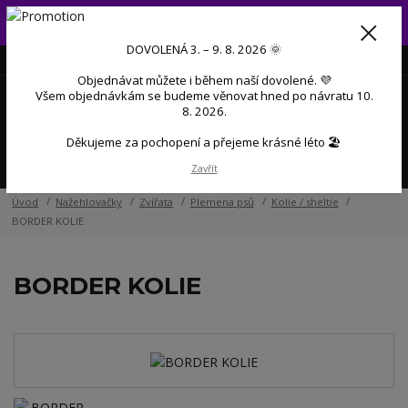
Od 3. do 9. 8. 2026 budeme mít dovolenou 💜 Objednávky přijaté
během dovolené začneme postupně zpracovávat po návratu 💜
DOVOLENÁ 3. – 9. 8. 2026 🌞
+420 606 888 281
(Po-Pá, 9-17 hod.)
CZK
Objednávat můžete i během naší dovolené. 💜
0
Všem objednávkám se budeme věnovat hned po návratu 10.
0 Kč
8. 2026.
Děkujeme za pochopení a přejeme krásné léto 🏖️
Menu
Zavřít
Úvod
Nažehlovačky
Zvířata
Plemena psů
Kolie / sheltie
BORDER KOLIE
BORDER KOLIE