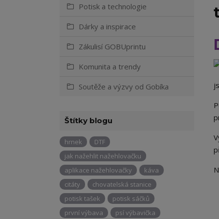
Potisk a technologie
Dárky a inspirace
Zákulisí GOBUprintu
Komunita a trendy
j
Soutěže a výzvy od Gobíka
P
p
Štítky blogu
V
hrnek
DTF
p
jak nažehlit nažehlovačku
N
aplikace nažehlovačky
káva
citáty
chovatelská stanice
potisk tašek
potisk sáčků
první výbava
psí výbavička