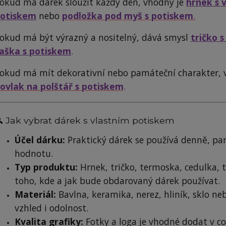
okud má dárek sloužit každý den, vhodný je
hrnek s 
otiskem
nebo
podložka pod myš s potiskem
.
okud má být výrazný a nositelný, dává smysl
tričko 
aška s potiskem
.
okud má mít dekorativní nebo památeční charakter, 
ovlak na polštář s potiskem
.
 Jak vybrat dárek s vlastním potiskem
Účel dárku:
Praktický dárek se používá denně, p
hodnotu.
Typ produktu:
Hrnek, tričko, termoska, cedulka, 
toho, kde a jak bude obdarovaný dárek používat.
Materiál:
Bavlna, keramika, nerez, hliník, sklo nebo
vzhled i odolnost.
Kvalita grafiky:
Fotky a loga je vhodné dodat v co 