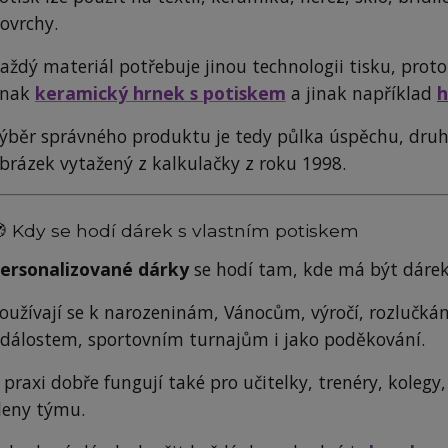
ovrchy.
aždý materiál potřebuje jinou technologii tisku, proto
inak
keramický hrnek s potiskem
a jinak například
h
ýběr správného produktu je tedy půlka úspěchu, druhá
brázek vytažený z kalkulačky z roku 1998.
 Kdy se hodí dárek s vlastním potiskem
ersonalizované dárky
se hodí tam, kde má být dárek
oužívají se k narozeninám, Vánocům, výročí, rozlučk
dálostem, sportovním turnajům i jako poděkování.
 praxi dobře fungují také pro učitelky, trenéry, kolegy,
leny týmu.