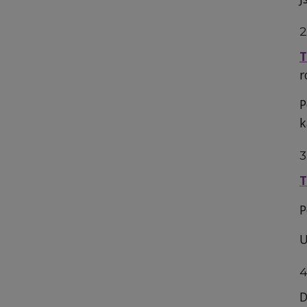
2
T
r
P
k
3
T
P
U
4
D