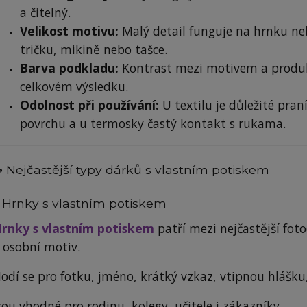
a čitelný.
Velikost motivu:
Malý detail funguje na hrnku neb
tričku, mikině nebo tašce.
Barva podkladu:
Kontrast mezi motivem a produkt
celkovém výsledku.
Odolnost při používání:
U textilu je důležité pran
povrchu a u termosky častý kontakt s rukama.
 Nejčastější typy dárků s vlastním potiskem
. Hrnky s vlastním potiskem
rnky s vlastním potiskem
patří mezi nejčastější foto
 osobní motiv.
odí se pro fotku, jméno, krátký vzkaz, vtipnou hlášku
sou vhodné pro rodinu, kolegy, učitele i zákazníky.