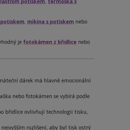
vlastním potiskem
,
termoska s
s potiskem
,
mikina s potiskem
nebo
vhodný je
fotokámen z břidlice
nebo
amáteční dárek má hlavně emocionální
taška nebo fotokámen se vybírá podle
 břidlice ovlivňují technologii tisku,
nejvyšším rozlišení, aby byl tisk ostrý