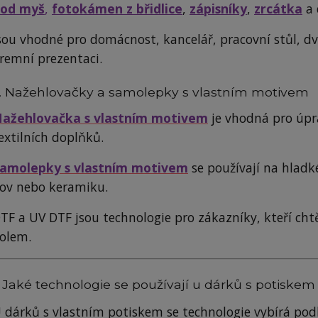
od myš
,
fotokámen z břidlice
,
zápisníky
,
zrcátka
a 
sou vhodné pro domácnost, kancelář, pracovní stůl, d
iremní prezentaci.
. Nažehlovačky a samolepky s vlastním motivem
ažehlovačka s vlastním motivem
je vhodná pro úpr
extilních doplňků.
amolepky s vlastním motivem
se používají na hladké
ov nebo keramiku.
TF a UV DTF jsou technologie pro zákazníky, kteří cht
olem.
 Jaké technologie se používají u dárků s potiskem
 dárků s vlastním potiskem se technologie vybírá pod