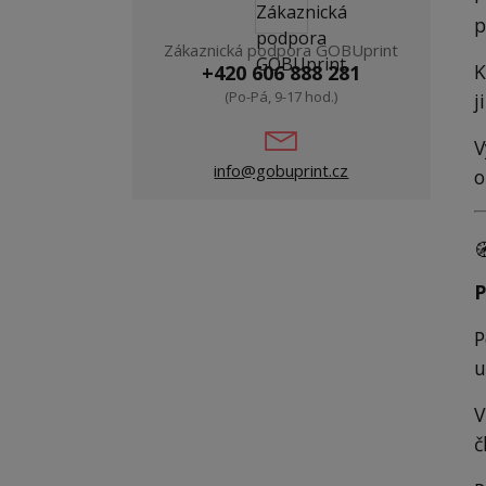
p
Zákaznická podpora GOBUprint
K
+420 606 888 281
(Po-Pá, 9-17 hod.)
j
V
info@gobuprint.cz
o

P
P
u
V
č