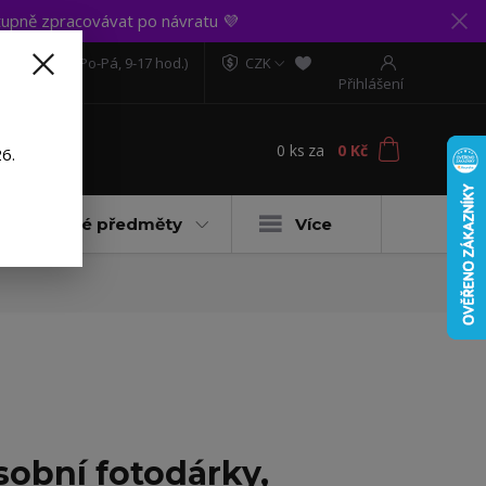
upně zpracovávat po návratu 💜
606 888 281
(Po-Pá, 9-17 hod.)
CZK
Přihlášení
0
ks
za
0 Kč
t
6.
Dárkové předměty
Více
sobní fotodárky,