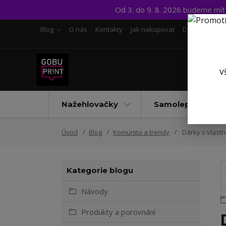
Od 3. do 9. 8. 2026 budeme mí
Blog
O nás
Kontakty
Jak nakupovat
Doprava a pl
V
Nažehlovačky
Samolepky UV D
Úvod
Blog
Komunita a trendy
Dárky s vlastn
Kategorie blogu
Návody
Produkty a porovnání