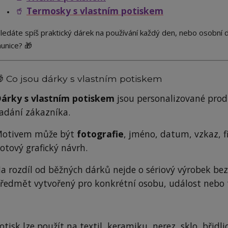
🥤
Termosky s vlastním potiskem
ledáte spíš praktický dárek na používání každý den, nebo osobní d
unice? 🎁
 Co jsou dárky s vlastním potiskem
árky s vlastním potiskem
jsou personalizované produ
adání zákazníka.
otivem může být
fotografie
, jméno, datum, vzkaz, f
otový grafický návrh.
a rozdíl od běžných dárků nejde o sériový výrobek be
ředmět vytvořený pro konkrétní osobu, událost nebo
otisk lze použít na textil, keramiku, nerez, sklo, břidli