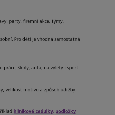
avy, party, firemní akce, týmy,
osobní. Pro děti je vhodná samostatná
 práce, školy, auta, na výlety i sport.
y, velikost motivu a způsob údržby.
říklad
hliníkové cedulky
,
podložky