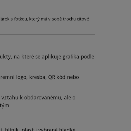
árek s fotkou, který má v sobě trochu citové
kty, na které se aplikuje grafika podle
iremní logo, kresba, QR kód nebo
z vztahu k obdarovanému, ale o
 tým.
ci, hliník, plast i vybrané hladké