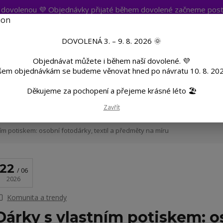
t dovolenou 💜 Objednávky přijaté během dovolené začneme post
atba
Více
Nevíte si rady? Zavolejte.
+420 
DOVOLENÁ 3. – 9. 8. 2026 🌞
Objednávat můžete i během naší dovolené. 💜
Hleda
šem objednávkám se budeme věnovat hned po návratu 10. 8. 202
Děkujeme za pochopení a přejeme krásné léto 🏖️
TF
Potisk textilu
Hrnky a sklenice
Zavřít
ím potiskem: osobní fotodárky, textil a předměty na míru
22
06
2026
Komunita a trendy
Dárky s vlastním potiskem: o