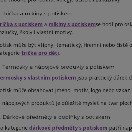
. Trička a mikiny s potiskem
rička s potiskem
a
mikiny s potiskem
se hodí pro osl
ozlučky, školy i vlastní motivy.
otisk může být vtipný, tematický, firemní nebo čistě 
ategorie
trička pro děti
.
. Termosky a nápojové produkty s potiskem
ermosky s vlastním potiskem
jsou praktický dárek do
otisk může obsahovat jméno, motiv, logo nebo vzkaz.
 nápojových produktů je důležité myslet na tvar ploch
. Dárkové předměty a doplňky s potiskem
o kategorie
dárkové předměty s potiskem
patří nap