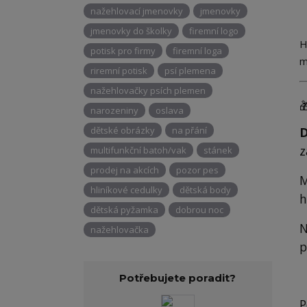
nažehlovací jmenovky
jmenovky
jmenovky do školky
firemní logo
H
potisk pro firmy
firemní loga
m
riremní potisk
psí plemena
nažehlovačky psích plemen

narozeniny
oslava
dětské obrázky
na přání
D
z
multifunkční batoh/vak
stánek
prodej na akcích
pozor pes
M
hliníkové cedulky
dětská body
h
dětská pyžamka
dobrou noc
N
nažehlovačka
p
Potřebujete poradit?
P