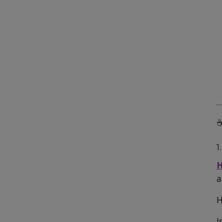
☕
1
H
a
H
J