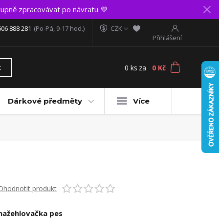
upně zpracovávat po návratu 💜
606 888 281
(Po-Pá, 9-17 hod.)
CZK
Přihlášení
0
ks
za
0 Kč
t
Dárkové předměty
Více
Ohodnotit produkt
nažehlovačka pes