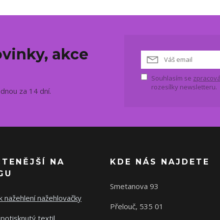
vinky, akce
Souhlasím se
zpracová
rozesílky newsletteru.
ednou za 14 dní.
ČTENĚJŠÍ NA
KDE NÁS NAJDETE
GU
Smetanova 93
 nažehlení nažehlovačky
Přelouč, 535 01
potisknutý textil