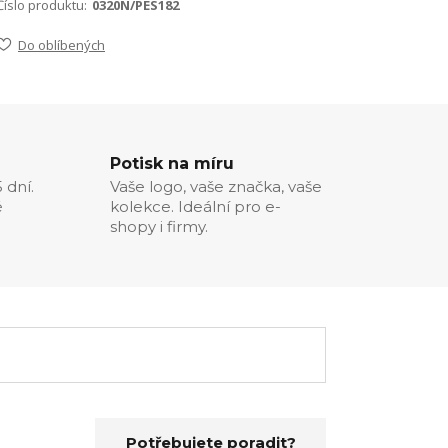
Číslo produktu:
0320N/PES182
Do oblíbených
Potisk na míru
 dní.
Vaše logo, vaše značka, vaše
é
kolekce. Ideální pro e-
shopy i firmy.
Potřebujete poradit?