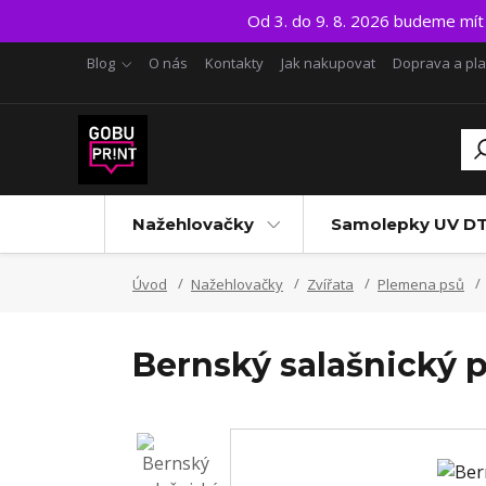
Od 3. do 9. 8. 2026 budeme mí
Blog
O nás
Kontakty
Jak nakupovat
Doprava a pl
Nažehlovačky
Samolepky UV D
Úvod
Nažehlovačky
Zvířata
Plemena psů
Bernský salašnický 