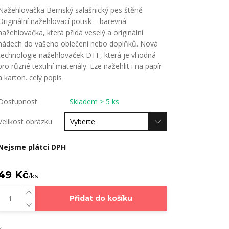
Nažehlovačka Bernský salašnický pes štěně
Originální nažehlovací potisk – barevná
nažehlovačka, která přidá veselý a originální
nádech do vašeho oblečení nebo doplňků. Nová
technologie nažehlovaček DTF, která je vhodná
pro různé textilní materiály. Lze nažehlit i na papír
a karton.
celý popis
Dostupnost
Skladem > 5 ks
Velikost obrázku
Nejsme plátci DPH
49 Kč
/
ks
Přidat do košíku