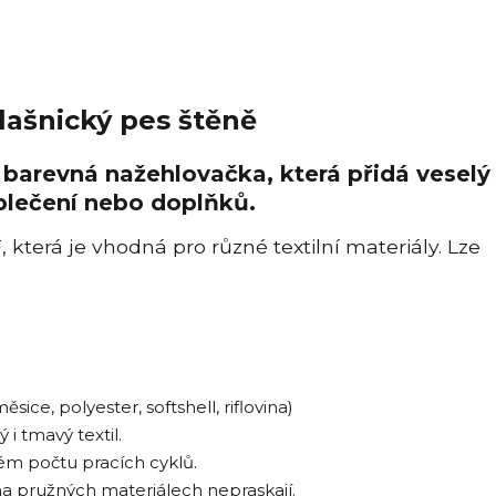
lašnický pes štěně
– barevná nažehlovačka, která přidá veselý
blečení nebo doplňků.
terá je vhodná pro různé textilní materiály. Lze
sice, polyester, softshell, riflovina)
i tmavý textil.
lkém počtu pracích cyklů.
na pružných materiálech nepraskají.