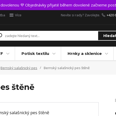
t dovolenou 💜 Objednávky přijaté během dovolené začneme post
atba
Více
Nevíte si rady? Zavolejte.
+420 
Hleda
TF
Potisk textilu
Hrnky a sklenice
Bernský salašnický pes
Bernský salašnický pes štěně
pes štěně