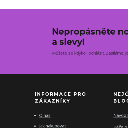
Nepropásněte no
a slevy!
Můžete se kdykoli odhlásit. Zasíláme j
INFORMACE PRO
NEJ
ZÁKAZNÍKY
BLO
O nás
Návod k
Jak nakupovat
Péče o 