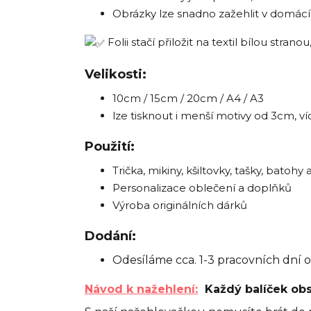
Obrázky lze snadno zažehlit v domác
Folii stačí přiložit na textil bílou stra
Velikosti:
10cm / 15cm / 20cm / A4 / A3
lze tisknout i menší motivy od 3cm, ví
Použití:
Trička, mikiny, kšiltovky, tašky, batohy a
Personalizace oblečení a doplňků
Výroba originálních dárků
Dodání:
Odesíláme cca. 1-3 pracovních dní o
Návod k nažehlení:
Každý balíček obs