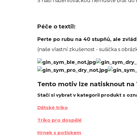
S naší nažehlovačkou nemusíte brát do ruk
Péče o textil:
Perte po rubu na 40 stupňů, ale zvlád
(naše vlastní zkušenost - sušička s obr
Tento motiv lze natisknout na
Stačí si vybrat v kategorii produkt s ozn
Dětské triko
Triko pro dospělé
Hrnek s potiskem