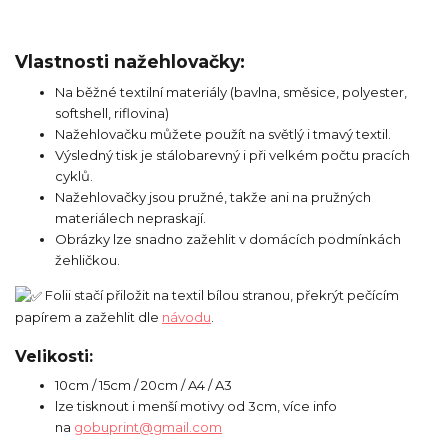
Vlastnosti nažehlovačky:
Na běžné textilní materiály (bavlna, směsice, polyester,
softshell, riflovina)
Nažehlovačku můžete použít na světlý i tmavý textil.
Výsledný tisk je stálobarevný i při velkém počtu pracích
cyklů.
Nažehlovačky jsou pružné, takže ani na pružných
materiálech nepraskají.
Obrázky lze snadno zažehlit v domácích podmínkách
žehličkou.
Folii stačí přiložit na textil bílou stranou, překrýt pečícím
papírem a zažehlit dle
návodu
.
Velikosti:
10cm / 15cm / 20cm / A4 / A3
lze tisknout i menší motivy od 3cm, více info
na
gobuprint@gmail.com