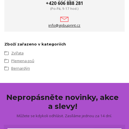
+420 606 888 281
(Po-Pá, 9-17 hod.)
info@gobuprint.cz
Zboží zařazeno v kategoriích
Zvířata
Plemena psů
Bernardýn
Nepropásněte novinky, akce
a slevy!
Můžete se kdykoli odhlásit. Zasíláme jednou za 14 dní.