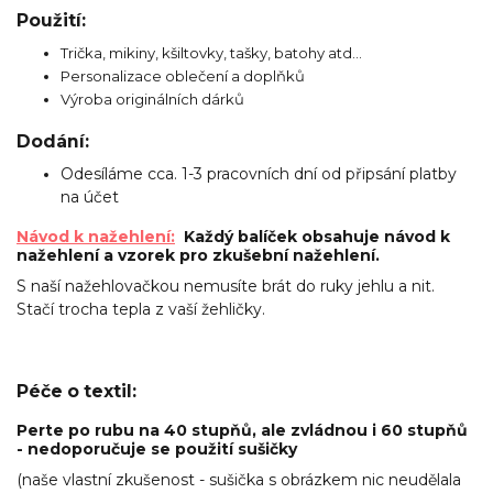
Použití:
Trička, mikiny, kšiltovky, tašky, batohy atd...
Personalizace oblečení a doplňků
Výroba originálních dárků
Dodání:
Odesíláme cca. 1-3 pracovních dní od připsání platby
na účet
Návod k nažehlení:
Každý balíček obsahuje návod k
nažehlení a vzorek pro zkušební nažehlení.
S naší nažehlovačkou nemusíte brát do ruky jehlu a nit.
Stačí trocha tepla z vaší žehličky.
Péče o textil:
Perte po rubu na 40 stupňů, ale zvládnou i 60 stupňů
- nedoporučuje se použití sušičky
(naše vlastní zkušenost - sušička s obrázkem nic neudělala