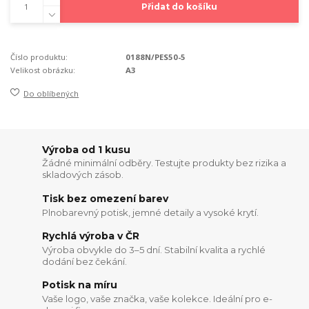
Přidat do košíku
Číslo produktu:
0188N/PES50-5
Velikost obrázku:
A3
Do oblíbených
Výroba od 1 kusu
Žádné minimální odběry. Testujte produkty bez rizika a
skladových zásob.
Tisk bez omezení barev
Plnobarevný potisk, jemné detaily a vysoké krytí.
Rychlá výroba v ČR
Výroba obvykle do 3–5 dní. Stabilní kvalita a rychlé
dodání bez čekání.
Potisk na míru
Vaše logo, vaše značka, vaše kolekce. Ideální pro e-