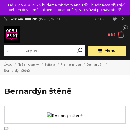
Od 3. do 9. 8. 2026 budeme mít dovolenou 💜 Objednávky přijaté
během dovolené začneme postupně zpracovávat po návratu 💜
+420 606 888 281
(Po-Pá, 9-17 hod.)
CZK
0
0 Kč
Menu
Úvod
Nažehlovačky
Zvířata
Plemena psů
Bernardýn
Bernardýn štěně
Bernardýn štěně