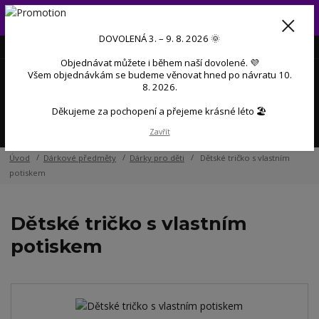
Od 3. do 9. 8. 2026 budeme mít dovolenou 💜 Objednávky přijaté
během dovolené začneme postupně zpracovávat po návratu 💜
DOVOLENÁ 3. – 9. 8. 2026 🌞
+420 606 888 281
(Po-Pá, 9-17 hod.)
CZK
Objednávat můžete i během naší dovolené. 💜
0
Všem objednávkám se budeme věnovat hned po návratu 10.
0 Kč
8. 2026.
Děkujeme za pochopení a přejeme krásné léto 🏖️
Menu
Zavřít
Úvod
Dárkové předměty
Dárky pro děti
Dětské tričko s vlastním
potiskem
Dětské tričko s vlastním
potiskem