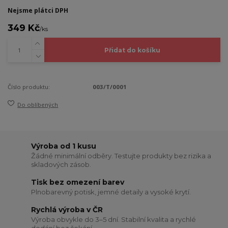
Nejsme plátci DPH
349 Kč
/
ks
Přidat do košíku
Číslo produktu:
003/T/0001
Do oblíbených
Výroba od 1 kusu
Žádné minimální odběry. Testujte produkty bez rizika a
skladových zásob.
Tisk bez omezení barev
Plnobarevný potisk, jemné detaily a vysoké krytí.
Rychlá výroba v ČR
Výroba obvykle do 3–5 dní. Stabilní kvalita a rychlé