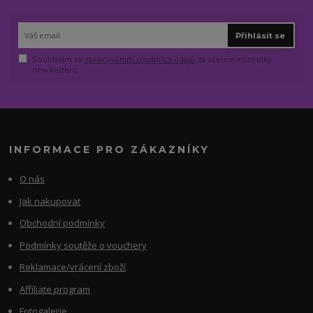
Přihlásit se
Souhlasím se
zpracováním osobních údajů
za účelem rozesílky
newsletteru.
INFORMACE PRO ZÁKAZNÍKY
O nás
Jak nakupovat
Obchodní podmínky
Podmínky soutěže o vouchery
Reklamace/vrácení zboží
Affiliate program
Fotogalerie