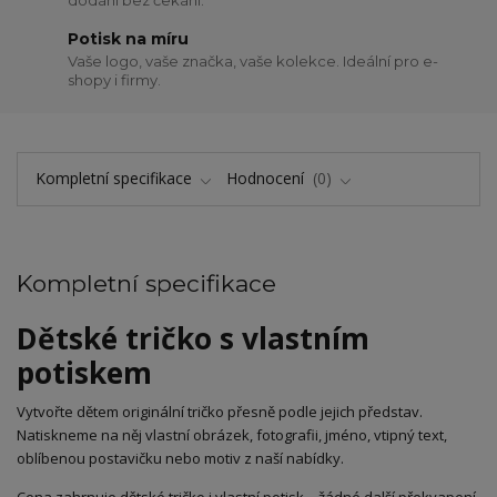
dodání bez čekání.
Potisk na míru
Vaše logo, vaše značka, vaše kolekce. Ideální pro e-
shopy i firmy.
Kompletní specifikace
Hodnocení
0
Kompletní specifikace
Dětské tričko s vlastním
potiskem
Vytvořte dětem originální tričko přesně podle jejich představ.
Natiskneme na něj vlastní obrázek, fotografii, jméno, vtipný text,
oblíbenou postavičku nebo motiv z naší nabídky.
Cena zahrnuje dětské tričko i vlastní potisk – žádné další překvapení