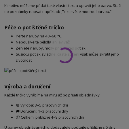
K motivu můžeme přidat také vlastní text a upravit jeho barvu. Stačí
do poznámky napsat například: „Text světle modrou barvou.“
Péče o potištěné tričko
Perte naruby na 40–60 °C.
Nepoužívejte bělidla ani aviváž.
Žehlete naruby, nikdy přímo přes potisk.
Sušičku potisk zvládne, časté sušení však může zkrátit jeho
životnost.
Výroba a doručení
Každé tričko vyrábíme na míru až po přijetí objednávky.
🟢 Výroba: 3–5 pracovních dní
🚚 Doručení: 1–3 pracovní dny
📦 Celkem: přibližně 4–8 pracovních dní
U barev objednávaných u dodavatele počítejte přibližně s 5 dny