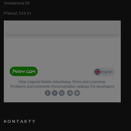
Smetanova 93
Přelouč, 535 01
KONTAKTY